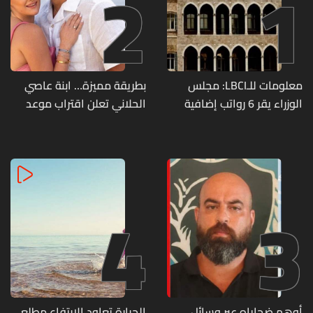
2
1
معلومات للـLBCI: مجلس
بطريقة مميزة… ابنة عاصي
الوزراء يقر 6 رواتب إضافية
الحلاني تعلن اقتراب موعد
لموظفي القطاع العام
زفافها
وصرف الفروقات بأثر رجعي
منذ آذار
4
3
أوهم ضحاياه عبر وسائل
الحرارة تعاود الارتفاع مطلع