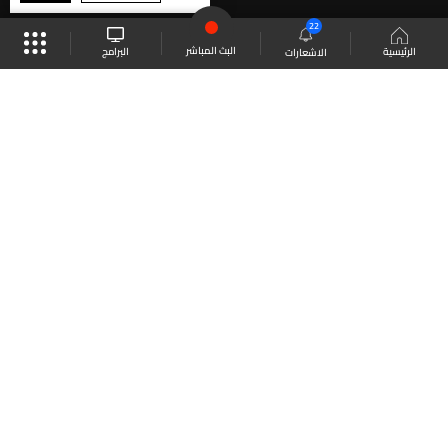
22
البث المباشر
البرامج
الرئيسية
الاشعارات
موقع البرامج
الجدول
البث المباشر
العودة للأعلى
انضم الى ملايين المتابعين
LBCI Lebanon
LBCI News