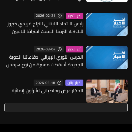
الموجبات البيئية والشروط القانونية
2026-02-21
آخر الأخبار
رئيس الاتحاد اللبناني للتزلج فريدي كيروز
للـLBCI: التزمنا الصمت احترامًا للاعبين
الذين شاركوا في الأولمبياد الشتوية
2026-03-04
آخر الأخبار
الحرس الثوري الإيراني: دفاعاتنا الجوية
الجديدة أسقطت مسيرة من نوع هرمس
وأخرى من طراز إم كيو 9 في أصفهان
2026-02-18
أخبار لبنان
الحجّار عرض وحاصباني لشؤون إنمائيّة