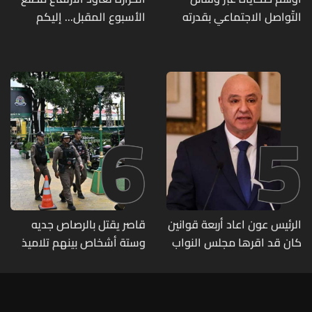
التّواصل الاجتماعي بقدرته
الأسبوع المقبل... إليكم
على تسليمهم مطابخ
تفاصيل الطقس
و"أعمال نجارة"... هل من
وقع ضحيّة أعماله؟
6
5
الرئيس عون اعاد أربعة قوانين
قاصر يقتل بالرصاص جديه
كان قد اقرها مجلس النواب
وستة أشخاص بينهم تلاميذ
لاعادة النظر فيها
في مدرسته بتايلاند