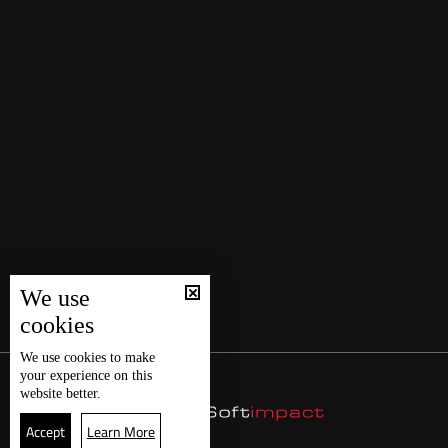
We use
cookies
We use
cookies
to make
your experience on this
website better.
Accept
Learn More