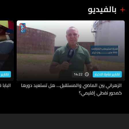
بالفيديو
14:22
تقارير نشرة الاخبار
تقارير 
الزهراني بين الماضي والمستقبل... هل تستعيد دورها
البابا
كمحور نفطي إقليمي؟