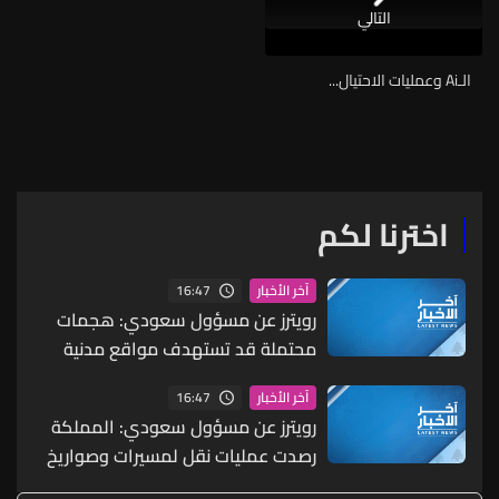
التالي
الـAi وعمليات الاحتيال...
اخترنا لكم
16:47
آخر الأخبار
رويترز عن مسؤول سعودي: هجمات
محتملة قد تستهدف مواقع مدنية
واقتصادية بما يشمل البنية التحتية
16:47
آخر الأخبار
للطاقة والموانئ والمطارات
رويترز عن مسؤول سعودي: المملكة
رصدت عمليات نقل لمسيرات وصواريخ
ما يشير إلى احتمال شن هجمات