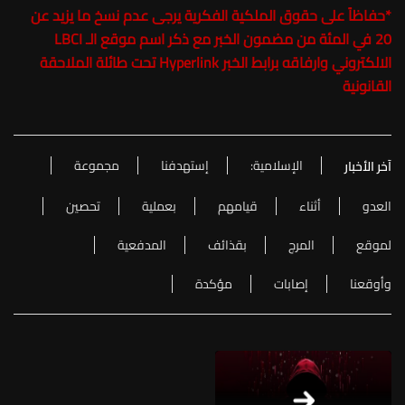
*
حفاظاً على حقوق الملكية الفكرية يرجى عدم نسخ ما يزيد عن
20 في المئة من مضمون الخبر مع ذكر اسم موقع الـ LBCI
الالكتروني وارفاقه برابط الخبر Hyperlink تحت طائلة الملاحقة
القانونية
الإسلامية:
إستهدفنا
‏‏‏مجموعة
آخر الأخبار
‏العدو
أثناء
قيامهم
بعملية
تحصين
لموقع
المرج
بقذائف
المدفعية
وأوقعنا
إصابات
مؤكدة