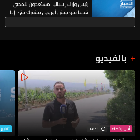
لاستقبال النازحين كما فتحنا 18 مركزاً
رئيس وزراء إسبانيا: مستعدون للمضي
جديداً
قدما نحو جيش أوروبي مشترك حتى إذا
دعت إليه الضرورة غدا
بالفيديو
14:32
أمن وقضاء
تقارير 