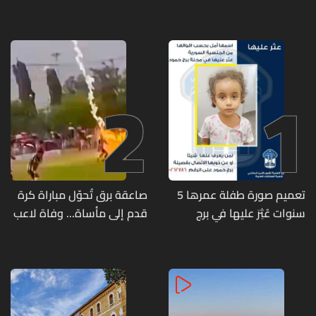
2
1
تعميم صورة طفلة عمرها 5
صاعقة برق تُحوّل مباراة كرة
سنوات عُثِرَ عليها في برج
قدم إلى مأساة... وفاة لاعب
حمود
وإصابة 12 آخرين