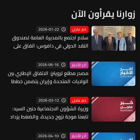
زوارنا يقرأون الآن
2026-01-22
خبر عاجل
سلام اجتمع بالمديرة العامة لصندوق
النقد الدولي في دافوس: اتفاق على
إرسال خبراء إلى لبنان بين 9 و13 المقبل
2026-06-16
آخر الأخبار
مصدر مطلع لرويترز: الاتفاق الإطاري بين
الولايات المتحدة وإيران يتضمن خططا
لإنشاء صندوق استثمار خاص حجمه 300
مليار دولار لتحفيز الاستثمار في
2026-03-12
خبر عاجل
الجمهورية الإسلامية
وزيرة الشؤون الاجتماعية حنين السيد:
تابعنا موجة نزوح جديدة، والضغط يزداد
بسرعة ونحثّ العائلات على التوجّه إلى
الشمال ولا يزال هناك 37 مركزاً جاهزاً
2026-04-10
آخر الأخبار