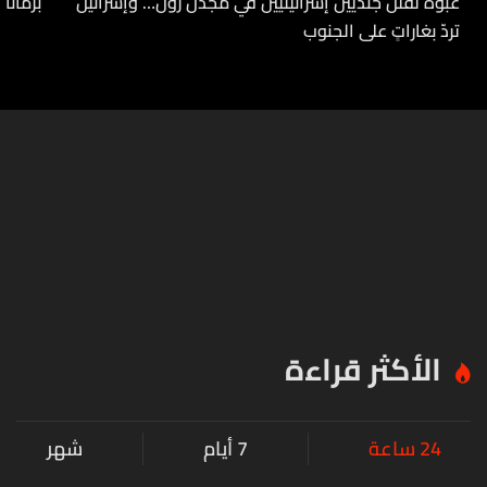
عبوةٌ تقتل جنديين إسرائيليين في مجدل زون… وإسرائيل
برمانا
تردّ بغاراتٍ على الجنوب
الأكثر قراءة
24 ساعة
7 أيام
شهر