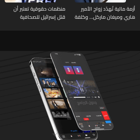
أزمة مالية تُهدّد زواج الأمير
منظمات حقوقية تعتبر أن
هاري وميغان ماركل... وكلفة
قتل إسرائيل للصحافية
الطلاق تحول دونه
اللبنانية آمال خليل يرقى الى
"جريمة حرب"