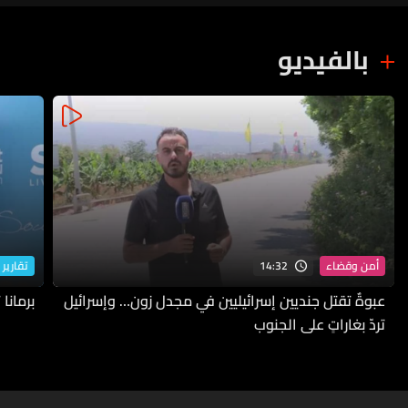
بالفيديو
14:32
أمن وقضاء
تقارير 
عبوةٌ تقتل جنديين إسرائيليين في مجدل زون… وإسرائيل
برمانا
تردّ بغاراتٍ على الجنوب