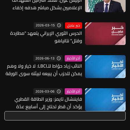
الرئيس عون: تعمّد اسرائيل استهداف
الإعلاميين بشكل مباشر هدفه إخفاء
حقيقة ارتكاباتها العدوانية ضد لبنان
2026-03-15
خبر عاجل
الحرس الثوري الإيراني يتعهد "مطاردة
وقتل" نتانياهو
2026-06-13
آخر الأخبار
النائب زياد حوّاط للـLBCI: لا خيار ولا وهم
يمكن للحزب أن يبيعه لبيئته سوى الورقة
الأميركية الإيرانية في الوقت الحالي
2026-03-06
آخر الأخبار
فايننشال تايمز: وزير الطاقة القطري
يؤكد أن قطر تحتاج إلى أسابيع عدّة
للعودة إلى دورة التوريد الطبيعية حتى لو
انتهت الحرب فوراً