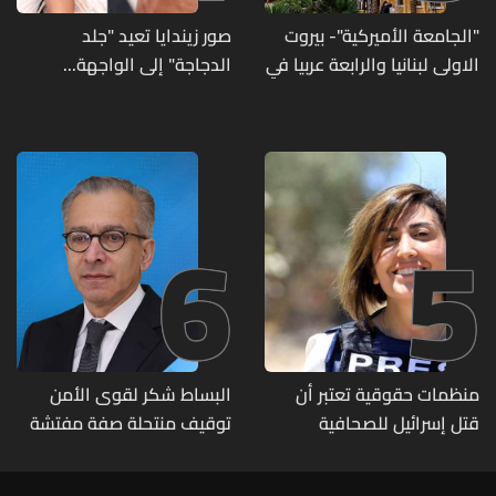
"الجامعة الأميركية"- بيروت
صور زيندايا تعيد "جلد
الاولى لبنانيا والرابعة عربيا في
الدجاجة" إلى الواجهة...
تصنيف UNIRANKS للعام
وطبيبة تكشف الأسباب
2027
وطرق العلاج
6
5
منظمات حقوقية تعتبر أن
البساط شكر لقوى الأمن
قتل إسرائيل للصحافية
توقيف منتحلة صفة مفتشة
اللبنانية آمال خليل يرقى الى
في وزارة الاقتصاد: أي زيارات
"جريمة حرب"
تفتيشية تقوم بها الوزارة تتم