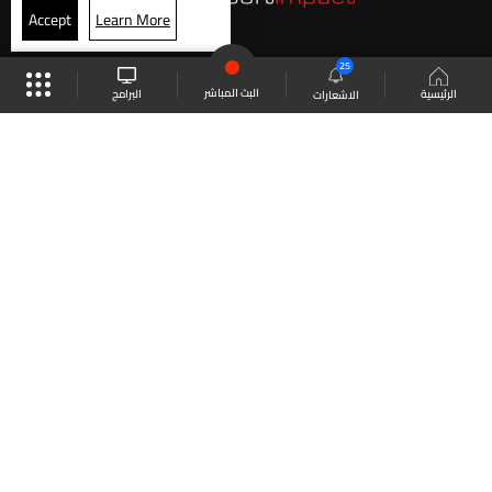
Accept
Learn More
25
البث المباشر
البرامج
الرئيسية
الاشعارات
موقع البرامج
الجدول
البث المباشر
العودة للأعلى
انضم الى ملايين المتابعين
LBCI Lebanon