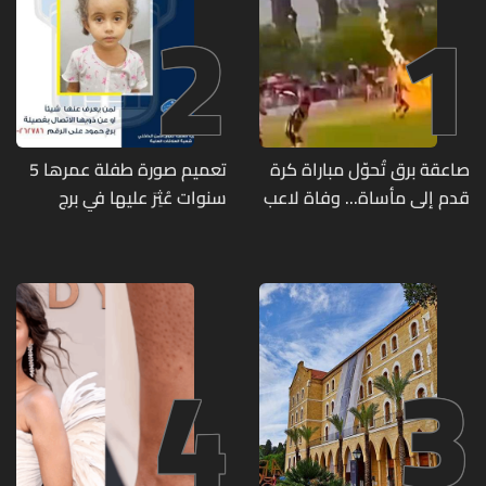
2
1
صاعقة برق تُحوّل مباراة كرة
تعميم صورة طفلة عمرها 5
قدم إلى مأساة... وفاة لاعب
سنوات عُثِرَ عليها في برج
وإصابة 12 آخرين
حمود
4
3