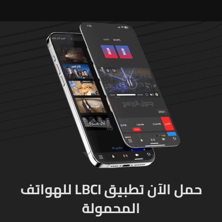
حصراً عبر المفتشين الرسميين
حمل الآن تطبيق LBCI للهواتف
المحمولة