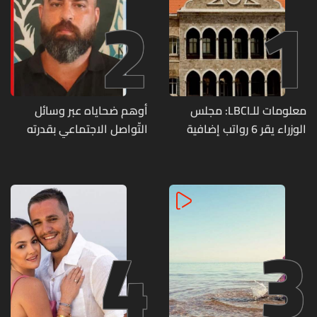
2
1
معلومات للـLBCI: مجلس
أوهم ضحاياه عبر وسائل
الوزراء يقر 6 رواتب إضافية
التّواصل الاجتماعي بقدرته
لموظفي القطاع العام
على تسليمهم مطابخ
وصرف الفروقات بأثر رجعي
و"أعمال نجارة"... هل من
منذ آذار
وقع ضحيّة أعماله؟
4
3