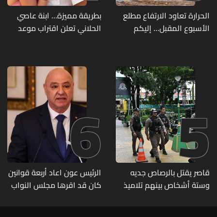
الحرارة تعاود الارتفاع مطلع
بطريقة مميزة… ابنة عاصي
الأسبوع المقبل... إليكم
الحلاني تعلن اقتراب موعد
تفاصيل الطقس
زفافها
6
5
قاصر يقتل بالرصاص جديه
الرئيس عون اعاد أربعة قوانين
وستة أشخاص بينهم تلاميذ
كان قد اقرها مجلس النواب
في مدرسته بتايلاند
لاعادة النظر فيها