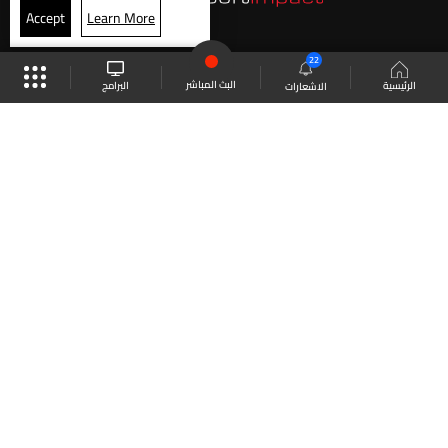
Accept
Learn More
22
البث المباشر
البرامج
الرئيسية
الاشعارات
موقع البرامج
الجدول
البث المباشر
العودة للأعلى
انضم الى ملايين المتابعين
LBCI Lebanon