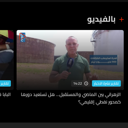
بالفيديو
14:22
تقارير نشرة الاخبار
تقارير 
الزهراني بين الماضي والمستقبل... هل تستعيد دورها
البابا
كمحور نفطي إقليمي؟