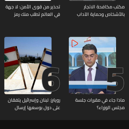
مكتب مكافحة الاتجار
تحذير من قوى الأمن: لا جهة
بالأشخاص وحماية الآداب
في العالم تطلب منك رمز
يفكّك شبكتين منظّمتين
الـOTP
للدعارة في الحمرا ويوقف
متورطين
6
5
ماذا جاء في مقررات جلسة
رويترز: لبنان وإسرائيل يتفقان
مجلس الوزراء؟
على دول بوسعها إرسال
قوات للتحقق من نزع سلاح
حزب الله