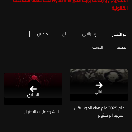
الالكتروني وارفاقه برابط الخبر Hyperlink تحت طائلة الملاحقة
القانونية
الإسرائيلي
بيان:
جنديين
آخر الأخبار
الضفة
الغربية
التالي
السابق
عام 2025 عام diva الموسيقى
الـAi وعمليات الاحتيال...
العربية أم كلثوم