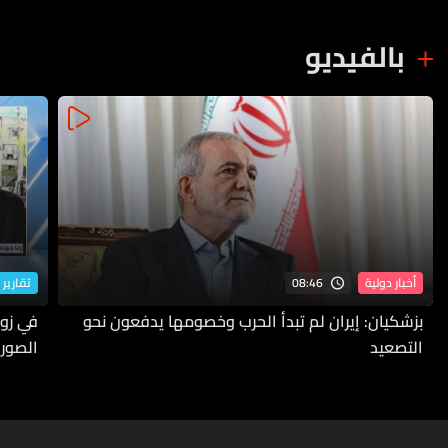
بالفيديو
08:46
أخبار دولية
تقارير 
بزشكيان: إيران لم تبدأ الحرب وخصومها يدفعون نحو
في زوط
التصعيد
الصورة