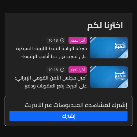
اخترنا لكم
10:18
آخر الأخبار
شركة الواحة للنفط الليبية: السيطرة
على تسرب في خط أنابيب الزقوط-
السدرة واستئناف الضخ بعد إجراء
10:18
آخر الأخبار
إصلاحات
أمين مجلس الأمن القومي الإيراني:
على أميركا رفع العقوبات ودفع
تعويضات عن الحربين الأخيرتين اللتين
شنتهما علينا
إشترك لمشاهدة الفيديوهات عبر الانترنت
إشترك