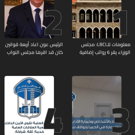
2
1
معلومات للـLBCI: مجلس
الرئيس عون اعاد أربعة قوانين
الوزراء يقر 6 رواتب إضافية
كان قد اقرها مجلس النواب
لموظفي القطاع العام
لاعادة النظر فيها
وصرف الفروقات بأثر رجعي
منذ آذار
4
3