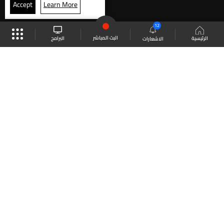
Accept
Learn More
12
البث المباشر
البرامج
الرئيسية
الاشعارات
موقع البرامج
الجدول
البث المباشر
العودة للأعلى
انضم الى ملايين المتابعين
LBCI Lebanon
LBCI News