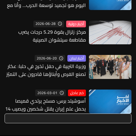
اليوم هو تجميد توسعة الحرب... وأنا مع
حديث الرئيس بري بأن أي حل في لبنان
بحاجة إلى 3: الولايات المتحدة الأميركية
2026-06-28
أخبار دولية
والسعودية وإيران
مركز: زلزال بقوة 5.29 درجات يضرب
مقاطعة سيتشوان الصينية
2026-06-20
أخبار لبنان
وزيرة التربية في حفل تخرج في حلبا: عكار
تصنع الفرص وأبناؤها قادرون على التميّز
2026-03-01
خبر عاجل
أسوشيتد برس: مسلح يرتدي قميصا
يحمل علم إيران يقتل شخصين ويصيب 14
في إطلاق نار بتكساس الأميركية