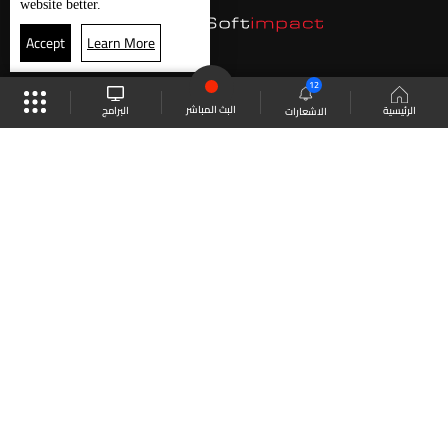
website better.
Accept
Learn More
12
البث المباشر
البرامج
الرئيسية
الاشعارات
موقع البرامج
الجدول
البث المباشر
العودة للأعلى
انضم الى ملايين المتابعين
LBCI Lebanon