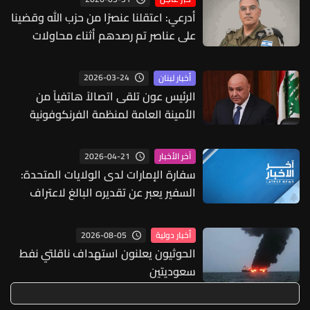
أدرعي: اعتقلنا عنصرًا من حزب الله وقضينا
على عناصر تم رصدهم أثناء محاولات
نصب كمائن في جنوب لبنان
2026-03-24
أخبار لبنان
الرئيس عون تلقى اتصالاً هاتفياً من
الأمينة العامة لمنظمة الفرنكوفونية
2026-04-21
آخر الأخبار
سفارة الإمارات لدى الولايات المتحدة:
السفير يعبر عن تقديره البالغ لاعتراف
ترامب بدولة الإمارات كأحد أهم الشركاء
الاقتصاديين والتجاريين لواشنطن
2026-08-05
أخبار دولية
الحوثيون يعلنون استهداف ناقلتي نفط
سعوديتين