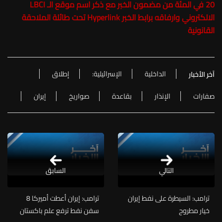
20 في المئة من مضمون الخبر مع ذكر اسم موقع الـ LBCI
الالكتروني وارفاقه برابط الخبر Hyperlink تحت طائلة الملاحقة
القانونية
الداخلية
الإسرائيلية:
إطلاق
آخر الأخبار
صفارات
الإنذار
بقاعدة
صواريخ
إيران
التالي
السابق
ترامب: السيطرة على نفط إيران
ترامب: إيران أعطت أميركا 8
خيار مطروح
سفن نفط ترفع علم باكستان