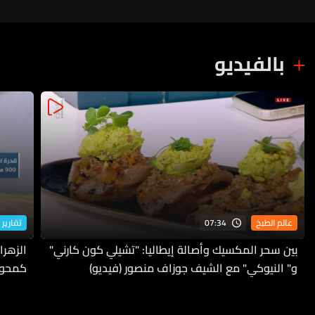
بالفيديو
07:34
عالم الطبخ
تقارير 
بين سحر المكسيك وأصالة إيطاليا: "تشيلي كون كارني"
الزهرا
و" النيوكي" مع الشيف جوزاف منصور (فيديو)
كمحور