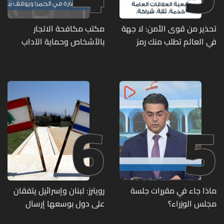
تحذير من قوى الأمن: لا جهة
مكتب مكافحة الاتجار
في العالم تطلب منك رمز
بالأشخاص وحماية الآداب
الـOTP
يفكّك شبكتين منظّمتين
للدعارة في الحمرا ويوقف
متورطين
6
5
ماذا جاء في مقررات جلسة
رويترز: لبنان وإسرائيل يتفقان
مجلس الوزراء؟
على دول بوسعها إرسال
قوات للتحقق من نزع سلاح