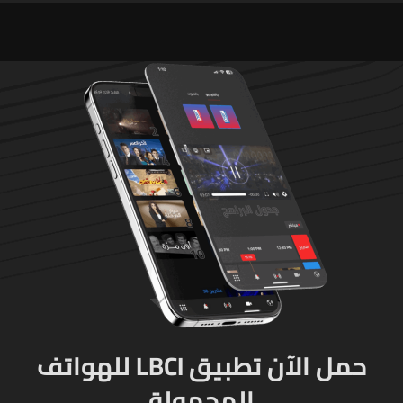
حزب الله
حمل الآن تطبيق LBCI للهواتف
المحمولة