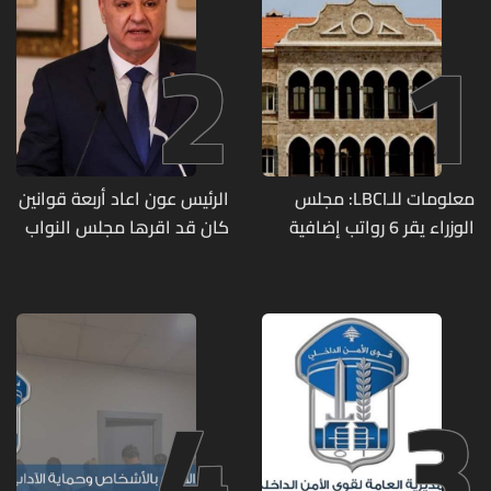
2
1
معلومات للـLBCI: مجلس
الرئيس عون اعاد أربعة قوانين
الوزراء يقر 6 رواتب إضافية
كان قد اقرها مجلس النواب
لموظفي القطاع العام
لاعادة النظر فيها
وصرف الفروقات بأثر رجعي
منذ آذار
4
3