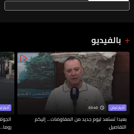
استثنائي أو تمديد مضلل أو تعديل
انتقائي
بالفيديو
03:40
أخبار لبنان
أخبار لب
بعبدا تستعد ليوم جديد من المفاوضات... إليكم
الجولة
التفاصيل
روما..