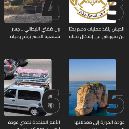
4
3
الجيش ينفذ عمليات دهم بحثًا
بين ضفتي الليطاني... جسر
عن متورطين في إشكال تخلله
قعقعية الجسر يُرمّم وحياة
إطلاق نار ويضبط أسلحة
تحاول النهوض من جديد
وذخائر حربية ويتلف 16 خيمة
مزروعة بالماريجوانا
6
5
عودة الحرارة إلى معدلاتها
الأمم المتحدة تحصي عودة