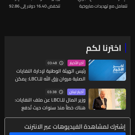
تتعامل مع تهديدات صاروخية
تنخفض 16.40 دولار إلى 92.86
ونحث السكان على البقاء في
د/ب عقب وقف إطلاق النار مع
أماكن آمنة
إيران
اخترنا لكم
03:48
آخر الأخبار
رئيس الهيئة الوطنية لإدارة النفايات
الصلبة مروان رزق الله للـLBCI: يمكن
القول اليوم أنه أصبح هناك مرجعية
03:38
أخبار لبنان
لقطاع النفايات في لبنان وهي الهيئة
وزير المال للـLBCI عن ملف النفايات:
فالبلديات إذا كان لديها مشروع
هناك خطأ منذ سنوات حيث تُدفع
تستطيع القول إنها تريد المساعدة فيه
أموال من خزينة الدولة من دون قانون
إشترك لمشاهدة الفيديوهات عبر الانترنت