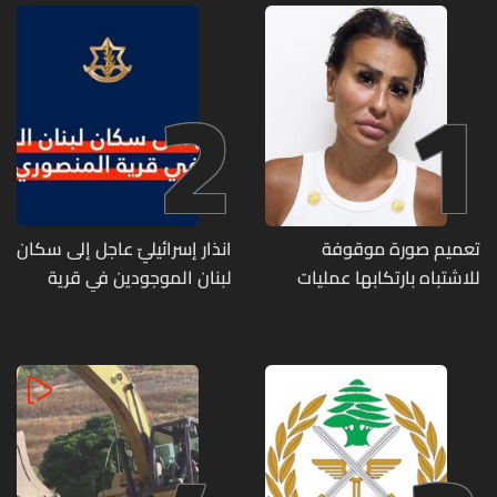
2
1
تعميم صورة موقوفة
انذار إسرائيليّ عاجل إلى سكان
للاشتباه بارتكابها عمليات
لبنان الموجودين في قرية
احتيال وانتحال صفة... هل
المنصوري
وقعتم ضحية أعمالها؟