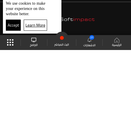
We use
cookies
to make
your experience on this
website better.
Accept
Learn More
21
البث المباشر
البرامج
الرئيسية
الاشعارات
موقع البرامج
الجدول
البث المباشر
العودة للأعلى
انضم الى ملايين المتابعين
LBCI Lebanon