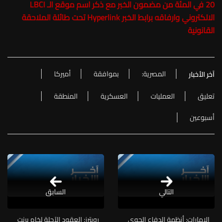
20 في المئة من مضمون الخبر مع ذكر اسم موقع الـ LBCI
الالكتروني وارفاقه برابط الخبر Hyperlink تحت طائلة الملاحقة
القانونية
المصرية:
بموافقة
أميركا
آخر الأخبار
تعليق
العمليات
العسكرية
المنطقة
أسبوعين
التالي
السابق
الإمارات: أنظمة الدفاع الجوي
رويترز: العقود الآجلة لخام برنت