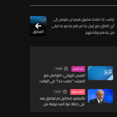
ترامب: إذا فتحنا مضيق هرمز لن نتوصل إلى
أي اتفاق مع إيران ما لم نقم بتدمير ما تبقى
السابق
من بلدهم وقادتهم
15:06
آخر الأخبار
الرئيس الإيراني: التواصل مع
المرشد "صعب جداً" في الوقت
الحالي
14:31
أخبار دولية
نتانياهو: إسرائيل لم توافق بعد
على خطة غزة المدعومة من
واشنطن