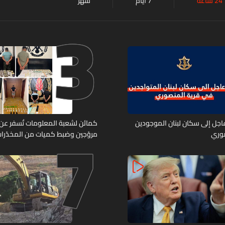
24 ساعة
7 أيام
شهر
3
7
 عاجل إلى سكان لبنان الموجودين
صوري
مروّجين وضبط كميات من المخدّرا