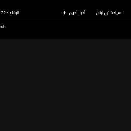
o
بيروت
28
o
السياحة في لبنان
أخبار أخرى
البقاع
22
o
الجنوب
25
ish
o
الشمال
25
o
جبل لبنان
23
o
كسروان
26
o
متن
26
o
بيروت
28