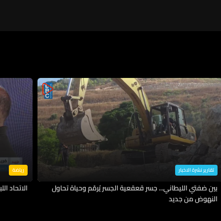
تقارير نشرة الاخبار
رياضة
بين ضفتي الليطاني... جسر قعقعية الجسر يُرمّم وحياة تحاول
الاتحاد اللب
النهوض من جديد