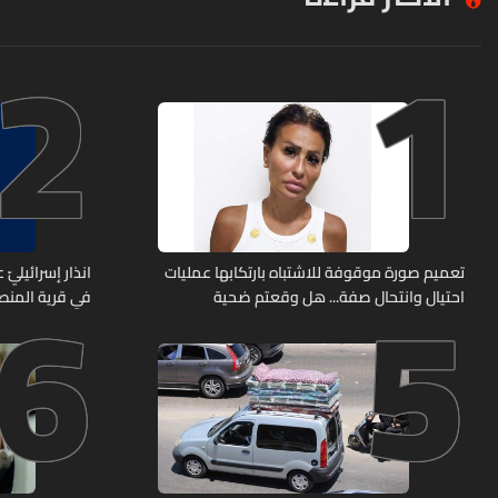
2
1
6
5
تعميم صورة موقوفة للاشتباه بارتكابها عمليات
انذار إسرائيليّ
احتيال وانتحال صفة... هل وقعتم ضحية
في قرية المن
أعمالها؟