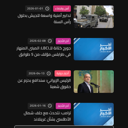
2026-01-01
أمن وقضاء
تدابير أمنية واسعة للجيش بحلول
رأس السنة
2026-02-08
آخر الأخبار
جورج كتانة للـLBCI: المبنى المنهار
في طرابلس مؤلف من 5 طوابق
والمعلومات تتحدث عن وجود
عائلتين فيه
2026-04-13
أخبار دولية
الرئيس الإيرانيّ: سندافع بحزم عن
حقوق شعبنا
2026-01-16
آخر الأخبار
ترامب: نتحدث مع حلف شمال
الأطلسي بشأن غرينلاند