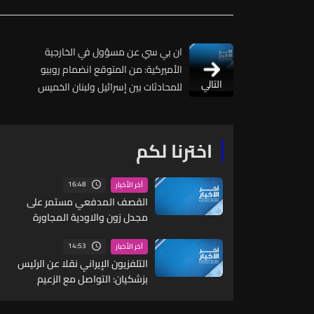
ان بي سي عن مسؤول في الخارجية
الأميركية: من المتوقع انضمام روبيو
التالي
للمحادثات بين إسرائيل ولبنان الخميس
اخترنا لكم
16:48
آخر الأخبار
القصف المدفعي مستمر على
مجدل زون والاودية المجاورة
14:53
آخر الأخبار
التلفزيون الإيراني نقلا عن الرئيس
بزشكيان: التواصل مع الزعيم
الأعلى "صعب للغاية" في الوقت
الراهن