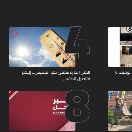
4
8
كمائن لشعبة المعلومات تُسفر عن توقيف 6
الكتل الحارة تنكفئ كلياً الخميس... إليكم
ت
تفاصيل الطقس