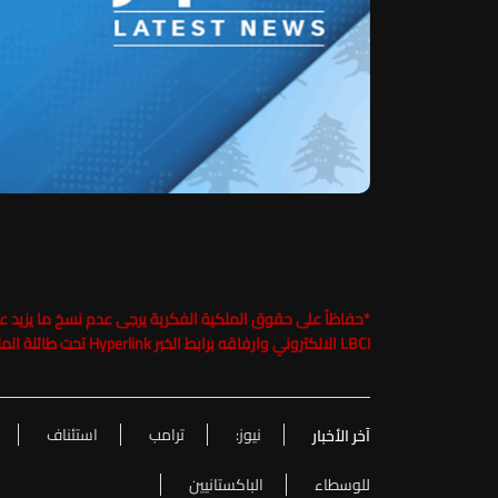
*
LBCI الالكتروني وارفاقه برابط الخبر Hyperlink تحت طائلة الملاحقة القانونية
نيوز:
ترامب
استئناف
آخر الأخبار
للوسطاء
الباكستانيين