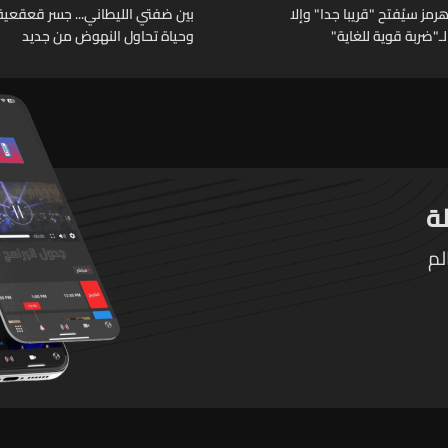
مز سيُفتح "قريبا جدا" وإلا
بين ضفتي الليطاني... جسر قعقعية ا
ـ"ضربة قوية للغاية"
وحياة تحاول النهوض من جديد
لم