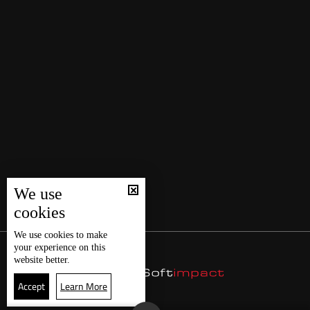
We use
cookies
We use
cookies
to make
your experience on this
website better.
Accept
Learn More