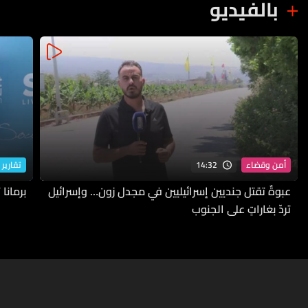
بالفيديو
14:32
أمن وقضاء
تقارير 
عبوةٌ تقتل جنديين إسرائيليين في مجدل زون… وإسرائيل
برمانا
تردّ بغاراتٍ على الجنوب