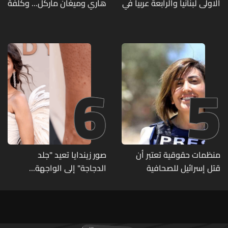
الاولى لبنانيا والرابعة عربيا في
هاري وميغان ماركل... وكلفة
تصنيف UNIRANKS للعام
الطلاق تحول دونه
2027
6
5
منظمات حقوقية تعتبر أن
صور زيندايا تعيد "جلد
قتل إسرائيل للصحافية
الدجاجة" إلى الواجهة...
اللبنانية آمال خليل يرقى الى
وطبيبة تكشف الأسباب
"جريمة حرب"
وطرق العلاج