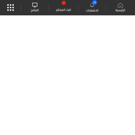
23
البث المباشر
البرامج
الرئيسية
الاشعارات
موقع البرامج
الجدول
البث المباشر
العودة للأعلى
انضم الى ملايين المتابعين
LBCI Lebanon
LBCI News