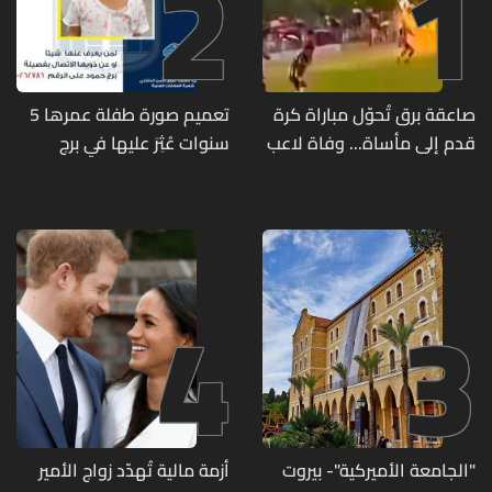
2
1
صاعقة برق تُحوّل مباراة كرة
تعميم صورة طفلة عمرها 5
قدم إلى مأساة... وفاة لاعب
سنوات عُثِرَ عليها في برج
وإصابة 12 آخرين
حمود
4
3
"الجامعة الأميركية"- بيروت
أزمة مالية تُهدّد زواج الأمير