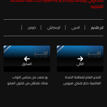
الالكتروني وارفاقه برابط الخبر Hyperlink تحت طائلة الملاحقة
القانونية
الحربي
الإسرائيلي
كونين
آخر الأخبار
التالي
السابق
المدير العام لمنظمة الصحة
بو صعب من مجلس النواب:
العالمية: خطر تفشي فيروس
هناك نقطتان من قانون العفو
هانتا على نطاق واسع "لا يزال
العام تحتاج الى نقاش وارتأينا
ضعيفا"
اليوم أن نشكل لجنة صغيرة
تمثل معظم القوى السياسية