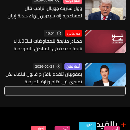
2026-06-04
أخبار دولية
الإتفاق إن كان عبر الأمم المتحدة أو
وول ستريت جورنال: ترامب قال
الولايات المتحدة
لمساعديه إنه سيدرس إنهاء هدنة إيران
إذا قتلت جنودا أميركيين
10:01
خبر عاجل
مصادر متابعة للمفاوضات للـLBCI: لا
نتيجة جديدة في المناطق النموذجية
ولبنان مصر على منطقة جديدة وإسرائيل
تصر على التحقق في اول منطقتين
2026-02-21
أخبار لبنان
يعقوبيان تتقدم باقتراح قانون لإلغاء نصّ
تمييزي في نظام وزارة الخارجية
بالفيديو
تقارير
أخبار
أمن
أمن