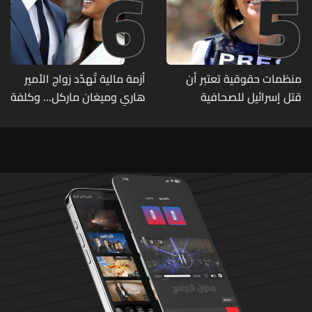
6
5
منظمات حقوقية تعتبر أن
أزمة مالية تُهدّد زواج الأمير
قتل إسرائيل للصحافية
هاري وميغان ماركل... وكلفة
اللبنانية آمال خليل يرقى الى
الطلاق تحول دونه
"جريمة حرب"