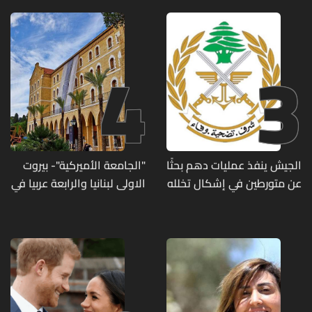
4
3
الجيش ينفذ عمليات دهم بحثًا
"الجامعة الأميركية"- بيروت
عن متورطين في إشكال تخلله
الاولى لبنانيا والرابعة عربيا في
إطلاق نار ويضبط أسلحة
تصنيف UNIRANKS للعام
وذخائر حربية ويتلف 16 خيمة
2027
مزروعة بالماريجوانا