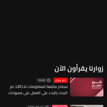
زوارنا يقرأون الآن
10:00
خبر عاجل
مصادر متابعة للمفاوضات للـLBCI: تم
البحث بالبدء على العمل على مسودات
لإتفاق أمني يتعلق بالحدود والترتيبات
عندها والمرجعيات القانونية لهذا