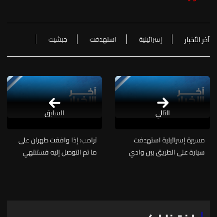
إسرائيلية
استهدفت
جبشيت
آخر الأخبار
التالي
السابق
مسيرة إسرائيلية استهدفت
ترامب: إذا وافقت طهران على
سيارة على الطريق بين وادي
ما تم التوصل إليه فستنتهي
جيلو وطير دبا في قضاء صور
عملية الغضب الملحمي وسيتم
فتح مضيق هرمز للجميع