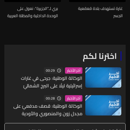
غارة تستهدف بلدة قعقعية
بري لـ"الجزيرة": نعول على
الجسر
الوحدة الداخلية والمظلة العربية
في الظروف الحالية
اخترنا لكم
00:29
آخر الأخبار
الوكالة الوطنية: جرحى في غارات
إسرائيلية ليلًا على البرج الشماليّ
00:28
آخر الأخبار
الوكالة الوطنية: قصف مدفعيّ على
مجدل زون والمنصوري والأودية
المجاورة