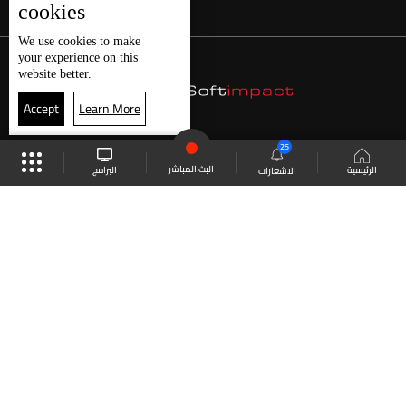
cookies
We use
cookies
to make
your experience on this
website better.
Accept
Learn More
25
البث المباشر
البرامج
الرئيسية
الاشعارات
موقع البرامج
الجدول
البث المباشر
العودة للأعلى
انضم الى ملايين المتابعين
LBCI Lebanon