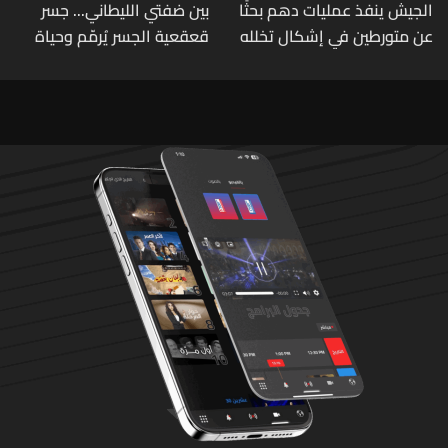
الجيش ينفذ عمليات دهم بحثًا
بين ضفتي الليطاني... جسر
عن متورطين في إشكال تخلله
قعقعية الجسر يُرمّم وحياة
إطلاق نار ويضبط أسلحة
تحاول النهوض من جديد
وذخائر حربية ويتلف 16 خيمة
مزروعة بالماريجوانا