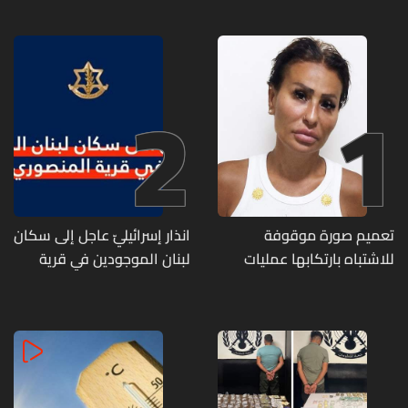
2
1
تعميم صورة موقوفة
انذار إسرائيليّ عاجل إلى سكان
للاشتباه بارتكابها عمليات
لبنان الموجودين في قرية
احتيال وانتحال صفة... هل
المنصوري
وقعتم ضحية أعمالها؟