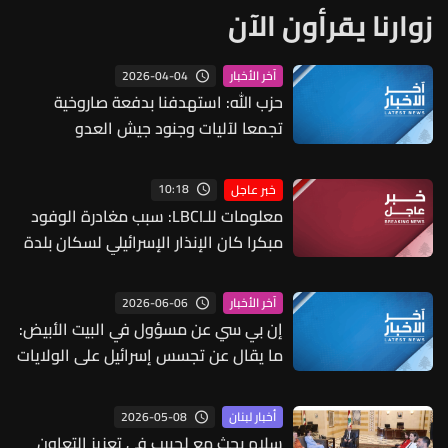
زوارنا يقرأون الآن
2026-04-04
آخر الأخبار
حزب الله: استهدفنا بدفعة صاروخية
تجمعا لآليات وجنود جيش العدو
الإسرائيلي في مستوطنة كفريوفال
10:18
خبر عاجل
معلومات للـLBCI: سبب مغادرة الوفود
مبكرا كان الإنذار الإسرائيلي لسكان بلدة
المنصوري
2026-06-06
آخر الأخبار
إن بي سي عن مسؤول في البيت الأبيض:
ما يقال عن تجسس إسرائيل على الولايات
المتحدة قصة زائفة
2026-05-08
أخبار لبنان
سلام بحث مع لحبيب في تعزيز التعاون