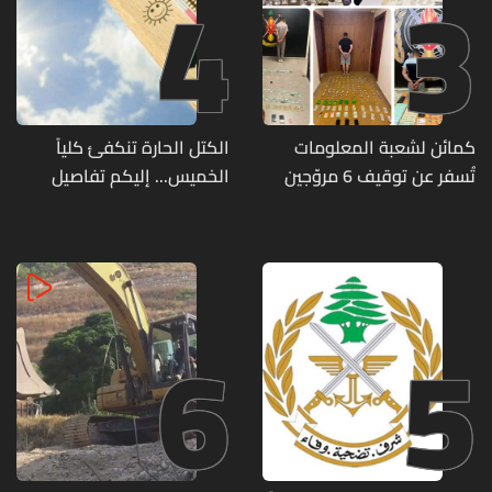
4
3
كمائن لشعبة المعلومات
الكتل الحارة تنكفئ كلياً
تُسفر عن توقيف 6 مروّجين
الخميس... إليكم تفاصيل
وضبط كميات من المخدّرات
الطقس
6
5