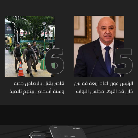
و"أعمال نجارة"... هل من
وقع ضحيّة أعماله؟
6
5
الرئيس عون اعاد أربعة قوانين
قاصر يقتل بالرصاص جديه
كان قد اقرها مجلس النواب
وستة أشخاص بينهم تلاميذ
لاعادة النظر فيها
في مدرسته بتايلاند