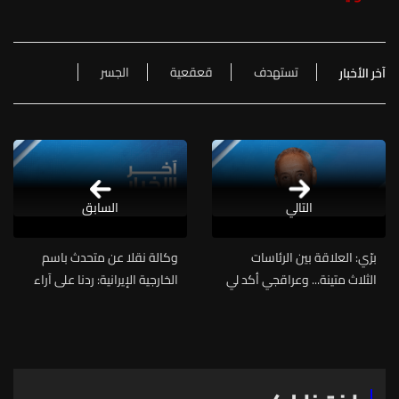
تستهدف
قعقعية
الجسر
آخر الأخبار
التالي
السابق
برّي: العلاقة بين الرئاسات
وكالة نقلا عن متحدث باسم
الثلاث متينة... وعراقجي أكد لي
الخارجية الإيرانية: ردنا على آراء
أن لبنان جزء من أي اتفاق مع
أميركا في مقترحنا المكون من
واشنطن لوقف النار
14 نقطة لم يُنقل بعد إلى
باكستان