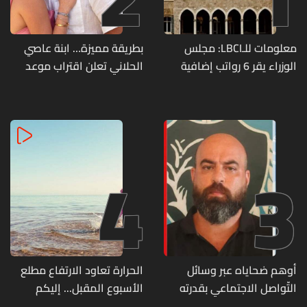
معلومات للـLBCI: مجلس
بطريقة مميزة… ابنة عاصي
الوزراء يقر 6 رواتب إضافية
الحلاني تعلن اقتراب موعد
لموظفي القطاع العام
زفافها
وصرف الفروقات بأثر رجعي
منذ آذار
4
3
أوهم ضحاياه عبر وسائل
الحرارة تعاود الارتفاع مطلع
التّواصل الاجتماعي بقدرته
الأسبوع المقبل... إليكم
على تسليمهم مطابخ
تفاصيل الطقس