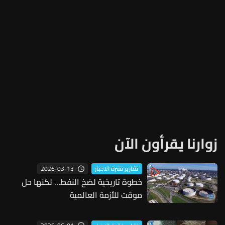
زوارنا يقرأون الآن
2026-03-13
تقارير نشرة الاخبار
خطوة تاريخية لضخ النفط… لكنها حل
موقت للأزمة العالمية