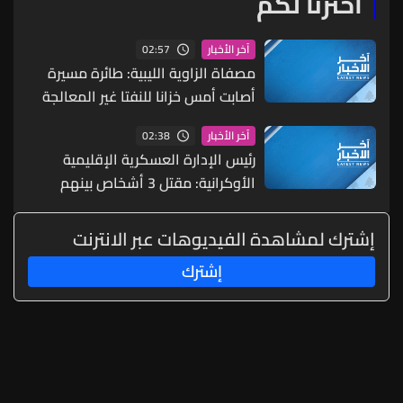
اخترنا لكم
02:57
آخر الأخبار
مصفاة الزاوية الليبية: طائرة مسيرة
أصابت أمس خزانا للنفتا غير المعالجة
ما أدى لتسريب لكن الوضع تحت
02:38
آخر الأخبار
السيطرة
رئيس الإدارة العسكرية الإقليمية
الأوكرانية: مقتل 3 أشخاص بينهم
طفل في منطقة كييف وإصابة 3 آخرين
في هجمات روسية
إشترك لمشاهدة الفيديوهات عبر الانترنت
إشترك