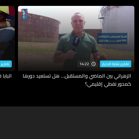
14:22
تقارير نشرة الاخبار
تقارير 
الزهراني بين الماضي والمستقبل... هل تستعيد دورها
البابا
كمحور نفطي إقليمي؟