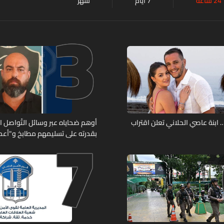
24 ساعة
7 أيام
شهر
3
7
ابنة عاصي الحلاني تعلن اقتراب
أوهم ضحاياه عبر وسائل التّواصل 
بقدرته على تسليمهم مطابخ و"أعمال
هل من وقع ضحيّة أعماله؟