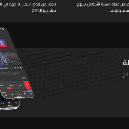
رصاص جديه وستة أشخاص بينهم
تحذير من قوى الأمن: لا جهة في ال
ته بتايلاند
منك رمز الـOTP
لم