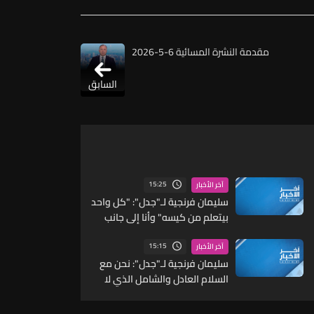
مقدمة النشرة المسائية 6-5-2026
السابق
15:25
آخر الأخبار
سليمان فرنجية لـ"جدل": "كل واحد
بيتعلم من كيسه" وأنا إلى جانب
الرئيس عون لكن الوقت وحصانتنا
ووحدتنا الداخلية وتفاهمنا هي
15:15
آخر الأخبار
الحل وعلينا أن نتعلم مما يحصل
سليمان فرنجية لـ"جدل": نحن مع
في المنطقة ونستفيد منه
السلام العادل والشامل الذي لا
يستثني أحداً وحزب الله لن يتجه إلى
السلام إذا لم يكن مطمئناً وهذا لن