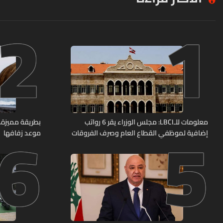
2
1
6
5
معلومات للـLBCI: مجلس الوزراء يقر 6 رواتب
بطريقة مميزة… 
إضافية لموظفي القطاع العام وصرف الفروقات
موعد زفافها
بأثر رجعي منذ آذار