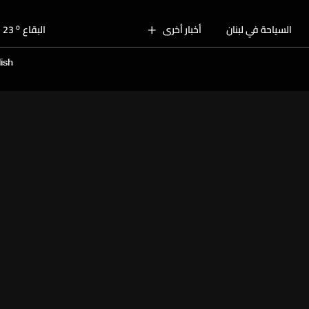
o
بيروت
29
o
السياحة في لبنان
أخبار أخرى
البقاع
23
o
الجنوب
28
ish
o
الشمال
27
o
جبل لبنان
23
o
كسروان
27
o
متن
27
o
بيروت
29