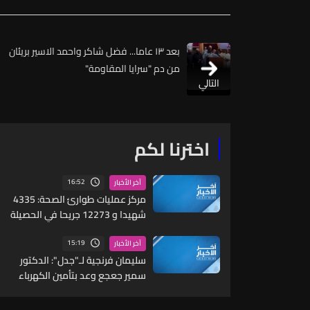
بعد ١٣ عاما... فضل شاكر واحمد الاسير بريئان
من دم "سرايا المقاومة"
التالي
اخترنا لكم
16:52
آخر الأخبار
مركز عمليات طوارئ الصحة: 4335
شهيدا و 12273 جريحا في الحصيلة
التراكمية الاجمالية للعدوان منذ 2
آذار حتى 7 آب
15:19
آخر الأخبار
سليمان فرنجية لـ"جدل": الدكتور
سمير جعجع وعد بتأمين الكهرباء
خلال 6 أشهر ولم يتمكن من ذلك...
"ليش وعدت؟ ما كان لازم توعد"