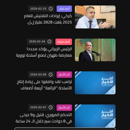
2026-02-25
أخبار لبنان
كركي: إيرادات التفتيش للعام
2025 بلغت 2828 مليار ل.ل.
والتصريح عن 3043 أجيراً مكتوماً
ووقف التقديمات عن 2847 أجيراً
2026-02-26
أخبار دولية
الرئيس الإيراني يؤكد مجددا
معارضة طهران لصنع أسلحة نووية
2026-03-06
آخر الأخبار
ترامب: لقد وافقوا على زيادة إنتاج
الأسلحة "الرائعة" أربعة أضعاف
2026-02-01
آخر الأخبار
التحكم المروري: قتيل و9 جرحى
في 8 حوادث سير خلال الـ 24 ساعة
الماضية