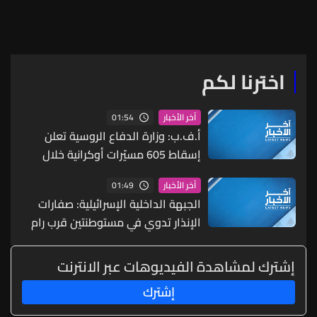
تشمل مخازن أسلحة ومواقع
إطلاق أمس
اخترنا لكم
01:54
آخر الأخبار
أ.ف.ب: وزارة الدفاع الروسية تعلن
إسقاط 605 مسيّرات أوكرانية خلال
الليل
01:49
آخر الأخبار
الجبهة الداخلية الإسرائيلية: صفارات
الإنذار تدوي في مستوطنتين قرب رام
الله بعد اشتباه بمحاولة تسلل مسلحين
إشترك لمشاهدة الفيديوهات عبر الانترنت
إشترك