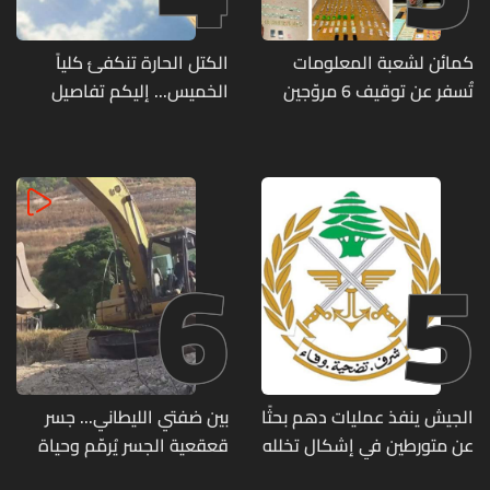
كمائن لشعبة المعلومات
الكتل الحارة تنكفئ كلياً
تُسفر عن توقيف 6 مروّجين
الخميس... إليكم تفاصيل
وضبط كميات من المخدّرات
الطقس
6
5
الجيش ينفذ عمليات دهم بحثًا
بين ضفتي الليطاني... جسر
عن متورطين في إشكال تخلله
قعقعية الجسر يُرمّم وحياة
إطلاق نار ويضبط أسلحة
تحاول النهوض من جديد