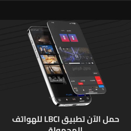
وذخائر حربية ويتلف 16 خيمة
مزروعة بالماريجوانا
حمل الآن تطبيق LBCI للهواتف
المحمولة