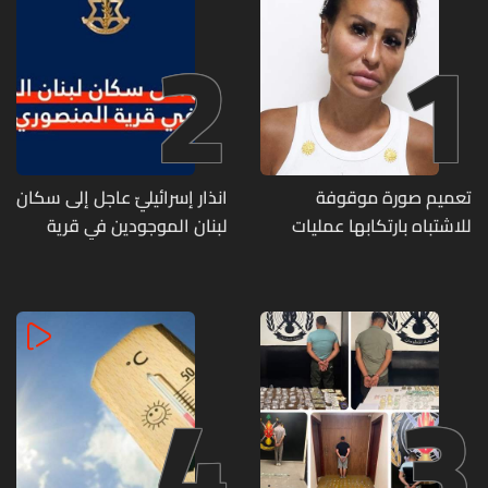
2
1
تعميم صورة موقوفة
انذار إسرائيليّ عاجل إلى سكان
للاشتباه بارتكابها عمليات
لبنان الموجودين في قرية
احتيال وانتحال صفة... هل
المنصوري
وقعتم ضحية أعمالها؟
4
3