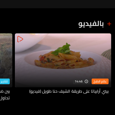
بالفيديو
14:46
عالم الطبخ
تقارير 
بيني أرابياتا على طريقة الشيف حنا طويل (فيديو)
بين ضف
تحاول