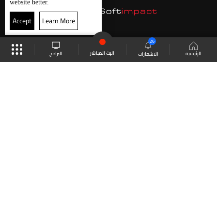
website better.
Accept
Learn More
26
البث المباشر
البرامج
الرئيسية
الاشعارات
موقع البرامج
الجدول
البث المباشر
العودة للأعلى
انضم الى ملايين المتابعين
LBCI Lebanon