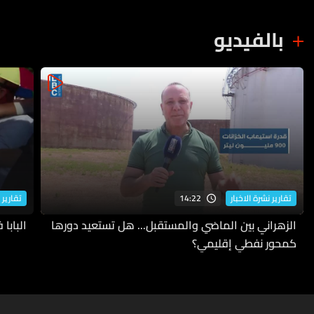
بالفيديو
14:22
تقارير نشرة الاخبار
تقارير 
الزهراني بين الماضي والمستقبل... هل تستعيد دورها
البابا
كمحور نفطي إقليمي؟