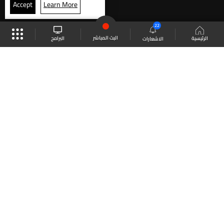
Accept
Learn More
22
البث المباشر
البرامج
الرئيسية
الاشعارات
موقع البرامج
الجدول
البث المباشر
العودة للأعلى
انضم الى ملايين المتابعين
LBCI Lebanon
LBCI News