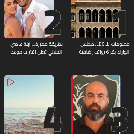
2
1
معلومات للـLBCI: مجلس
بطريقة مميزة… ابنة عاصي
الوزراء يقر 6 رواتب إضافية
الحلاني تعلن اقتراب موعد
لموظفي القطاع العام
زفافها
وصرف الفروقات بأثر رجعي
منذ آذار
4
3