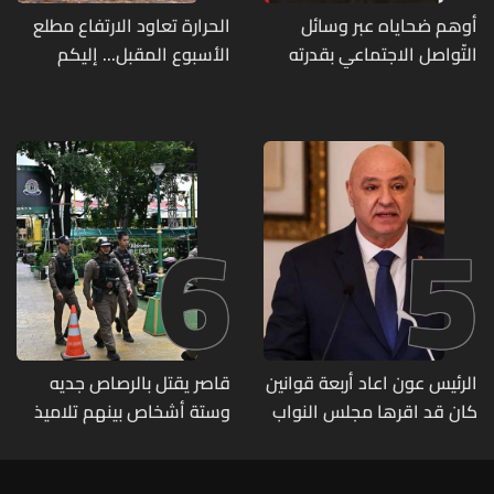
أوهم ضحاياه عبر وسائل
الحرارة تعاود الارتفاع مطلع
التّواصل الاجتماعي بقدرته
الأسبوع المقبل... إليكم
على تسليمهم مطابخ
تفاصيل الطقس
و"أعمال نجارة"... هل من
وقع ضحيّة أعماله؟
6
5
الرئيس عون اعاد أربعة قوانين
قاصر يقتل بالرصاص جديه
كان قد اقرها مجلس النواب
وستة أشخاص بينهم تلاميذ
لاعادة النظر فيها
في مدرسته بتايلاند