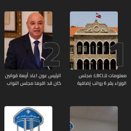
2
1
معلومات للـLBCI: مجلس
الرئيس عون اعاد أربعة قوانين
الوزراء يقر 6 رواتب إضافية
كان قد اقرها مجلس النواب
لموظفي القطاع العام
لاعادة النظر فيها
وصرف الفروقات بأثر رجعي
منذ آذار