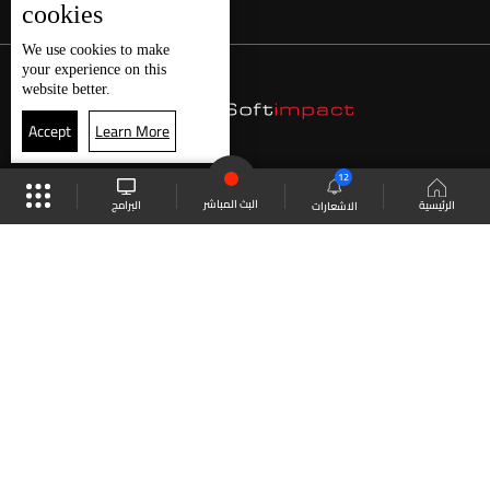
cookies
We use
cookies
to make
your experience on this
website better.
Accept
Learn More
12
البث المباشر
البرامج
الرئيسية
الاشعارات
موقع البرامج
الجدول
البث المباشر
العودة للأعلى
انضم الى ملايين المتابعين
LBCI Lebanon