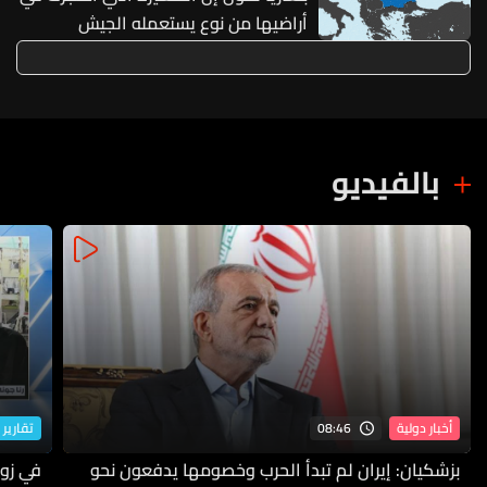
أراضيها من نوع يستعمله الجيش
الأوكراني
بالفيديو
08:46
أخبار دولية
تقارير 
بزشكيان: إيران لم تبدأ الحرب وخصومها يدفعون نحو
في زوط