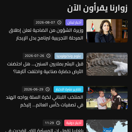
زوارنا يقرأون الآن
2026-08-07
أخبار لبنان
وزيرة الشؤون من الضاحية تعلن إطلاق
المرحلة التجريبية لبرنامج بدل الإيجار
النقدي للمتضررين من الحرب
2026-07-26
علوم وتكنولوجيا
قبل البشر بملايين السنين... هل احتضنت
الأرض حضارة صناعية واختفت آثارها؟
2026-06-29
تقارير نشرة الاخبار
المنتخب اللبناني لكرة السلة يواجه الهند
في تصفيات كأس العالم... إليكم
التفاصيل
11:29
أخبار دولية
بلغاريا تقول إن المسيّرة التي انفجرت في