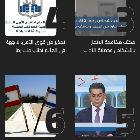
4
3
مكتب مكافحة الاتجار
تحذير من قوى الأمن: لا جهة
بالأشخاص وحماية الآداب
في العالم تطلب منك رمز
يفكّك شبكتين منظّمتين
الـOTP
للدعارة في الحمرا ويوقف
متورطين
6
5