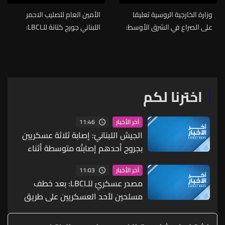
وزارة الخارجية الروسية تعليقا
الأمين العام للصليب الاحمر
على الصراع في الشرق الأوسط:
اللبناني جورج كتانة للـLBCI:
نحث على عدم الانزلاق مجددا
الغارة استهدفت شقة سكنية
نحو صراع مسلح
ولا تزال عمليات المسح مستمرة
ولا أرقام مؤكدة حتى الساعة
اخترنا لكم
11:46
آخر الأخبار
الجيش اللبنانيّ: إصابة ثلاثة عسكريين
بجروح أحدهم إصابتُه متوسطة أثناء
عملهم على تفكيك ذخائر غير منفجرة
11:03
آخر الأخبار
في بلدة زوطر الغربية - النبطية
مصدر عسكريّ للـLBCI: بعد خطف
مسلحين لأحد العسكريين على طريق
يونين - شعث (بعلبك) على أثر خلاف
شخصيّ باشر الجيش بملاحقتهم ونفّذ