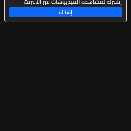
إشترك لمشاهدة الفيديوهات عبر الانترنت
عمليات دهم لتوقيفهم فأُفرج عن
إشترك
العسكريّ المخطوف والوحدات
المختصة تعمل على توقيف الخاطفين