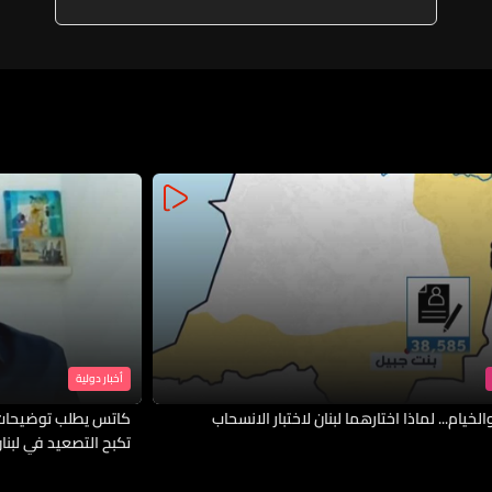
أخبار دولية
لخيام... لماذا اختارهما لبنان لاختبار الانسحاب
كاتس يطلب توضيحات 
تكبح التصعيد في لبنا