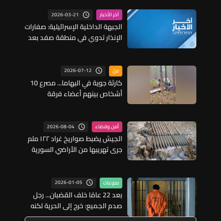
2026-03-21
آخر الأخبار
الجبهة الداخلية الإسرائيلية: صفارات
الإنذار تدوي في منطقة صفد بعد
رصد صواريخ أطلقت من لبنان
2026-07-12
فنّ
كارثة جوية في البهاما... مصرع 10
أشخاص بينهم أعضاء فرقة
موسيقية معروفة
2026-08-04
أمن وقضاء
الجيش يضبط صواريخ غراد ١٢٢ ملم
جرى تهريبها من الأراضي السورية
إلى الأراضي اللبنانية
2026-01-05
منوعات
بعد 22 عامًا خلف القضبان... رجل
صدم الجميع: خرج إلى الحرية لكنه
يفضّل العودة إلى السجن!