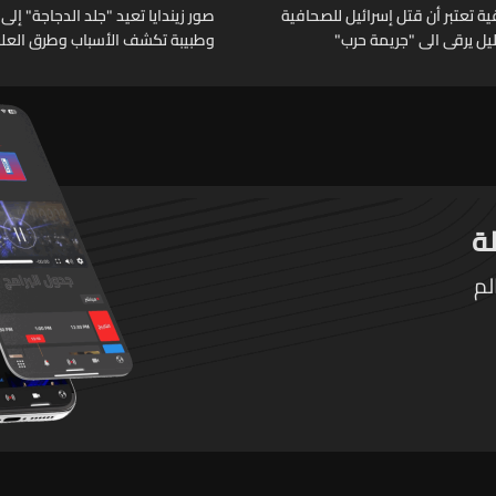
 تعتبر أن قتل إسرائيل للصحافية
صور زيندايا تعيد "جلد الدجاجة" إلى 
خليل يرقى الى "جريمة حرب"
وطبيبة تكشف الأسباب وطرق العلا
لم