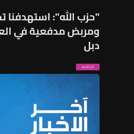
"حزب الله": استهدفنا ت
ومربض مدفعية في العد
دبل
آخر الأخبار