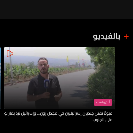
بالفيديو
أمن وقضاء
عبوةٌ تقتل جنديين إسرائيليين في مجدل زون… وإسرائيل تردّ بغاراتٍ
على الجنوب