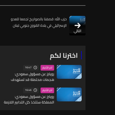
حزب الله: قصفنا بالصواريخ تجمعا للعدو
الإسرائيلي في بلدة القوزح جنوبي لبنان
التالي
اخترنا لكم
16:47
آخر الأخبار
رويترز عن مسؤول سعودي:
هجمات محتملة قد تستهدف
مواقع مدنية واقتصادية بما
يشمل البنية التحتية للطاقة
16:46
آخر الأخبار
والموانئ والمطارات
رويترز عن مسؤول سعودي:
المملكة ستتخذ كل التدابير اللازمة
للرد على أي عدوان