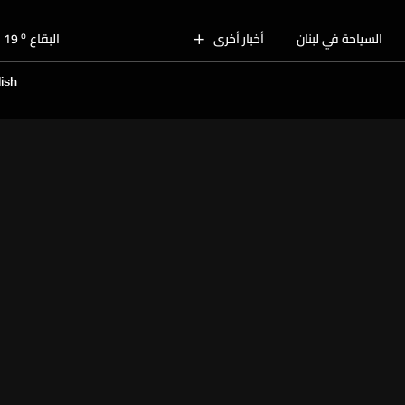
o
بيروت
28
o
السياحة في لبنان
أخبار أخرى
البقاع
19
o
الجنوب
24
ish
o
الشمال
25
o
جبل لبنان
20
o
كسروان
25
o
متن
25
o
بيروت
28