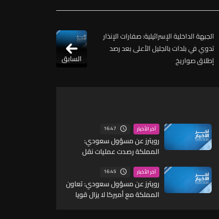
الجبهة الداخلية الإسرائيلية: صفارات الإنذار
تدوي في بلدات بالجليل الأعلى بعد رصد
السابق
إطلاق صواريخ
16:47
آخر الأخبار
رويترز عن مسؤول سعودي:
المملكة رصدت عمليات نقل
لمسيرات وصواريخ ما يشير إلى
احتمال شن هجمات منسقة من
16:45
آخر الأخبار
الشمال والجنوب
رويترز عن مسؤول سعودي: تعاون
المملكة مع أميركا لا يزال قويا
ووثيقا للغاية على جافة
المستويات ومنها الجانب