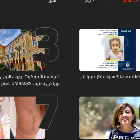
24 ساعة
7 أيام
شهر
3
7
تعميم صورة طفلة عمرها 5 سنوات عُثِرَ عليها في
"الجامعة الأميركية"- بيروت الاولى لب
عربيا في تصنيف UNIRANKS للعام 2027