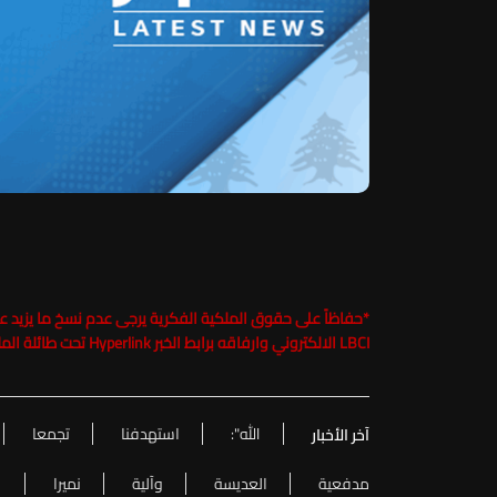
*
LBCI الالكتروني وارفاقه برابط الخبر Hyperlink تحت طائلة الملاحقة القانونية
الله":
استهدفنا
تجمعا
آخر الأخبار
مدفعية
العديسة
وآلية
نميرا