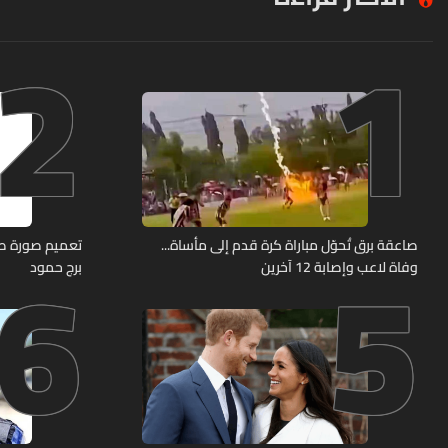
2
1
6
5
صاعقة برق تُحوّل مباراة كرة قدم إلى مأساة...
وفاة لاعب وإصابة 12 آخرين
برج حمود