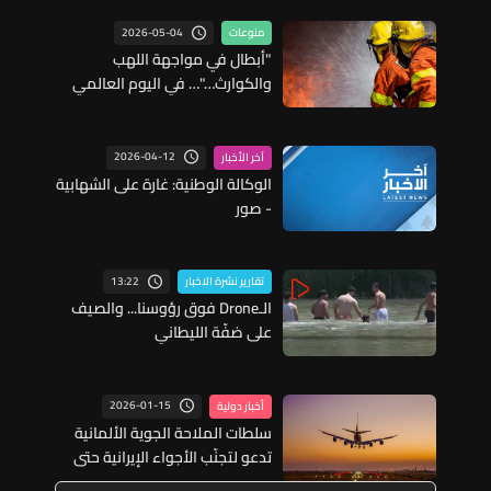
2026-05-04
منوعات
"أبطال في مواجهة اللهب
والكوارث…"… في اليوم العالمي
لرجال الإطفاء: تحية لشجعان
ينقذون الأرواح
2026-04-12
آخر الأخبار
الوكالة الوطنية: غارة على الشهابية
- صور
13:22
تقارير نشرة الاخبار
الـDrone فوق رؤوسنا... والصيف
على ضفّة الليطاني
2026-01-15
أخبار دولية
سلطات الملاحة الجوية الألمانية
تدعو لتجنّب الأجواء الإيرانية حتى
العاشر من شباط