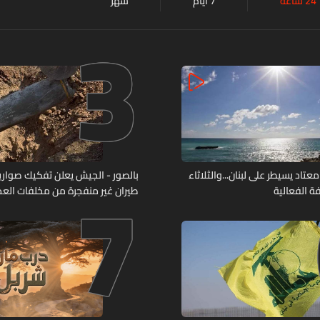
24 ساعة
7 أيام
شهر
3
7
د يسيطر على لبنان...والثلاثاء
بالصور - الجيش يعلن تفكيك صواري
ة الفعالية
طيران غير منفجرة من مخلفات العد
الإسرائيلي