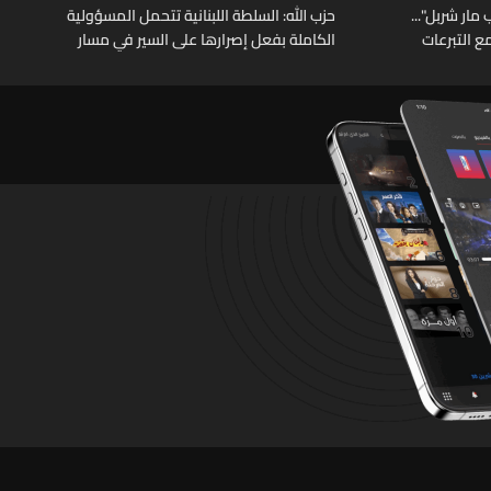
مار شربل"...
حزب الله: السلطة اللبنانية تتحمل المسؤولية
ع التبرعات
الكاملة بفعل إصرارها على السير في مسار
التنازلات وتقديمها الهدايا المجانية للعدو