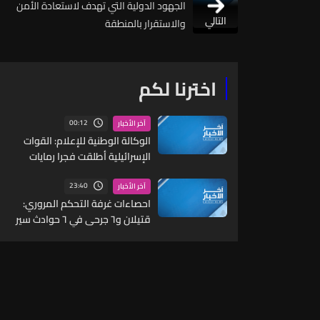
الجهود الدولية التي تهدف لاستعادة الأمن
التالي
والاستقرار بالمنطقة
اخترنا لكم
00:12
آخر الأخبار
الوكالة الوطنية للإعلام: القوات
الإسرائيلية أطلقت فجرا رمايات
رشاشة باتجاه وادي السلوقي
وقصفت ليلا بالقذائف المدفعية
23:40
آخر الأخبار
بلدة المنصوري
احصاءات غرفة التحكم المروري:
قتيلان و٦ جرحى في ٦ حوادث سير
خلال الساعات الـ24 الماضية