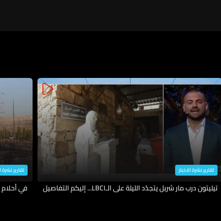
تقارير نشرة الاخبار
تقارير نشرة ا
تيليتون درب مار شربل يتجدّد الليلة على الـLBCI... إليكم التفاصيل
في أحلام ك