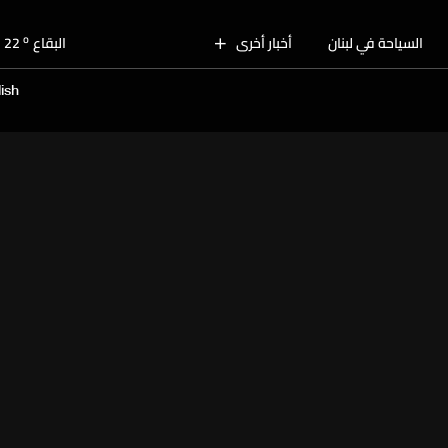
o
بيروت
29
o
السياحة في لبنان
أخبار أخرى
البقاع
22
o
الجنوب
26
ish
o
الشمال
27
o
جبل لبنان
23
o
كسروان
27
o
متن
27
o
بيروت
29