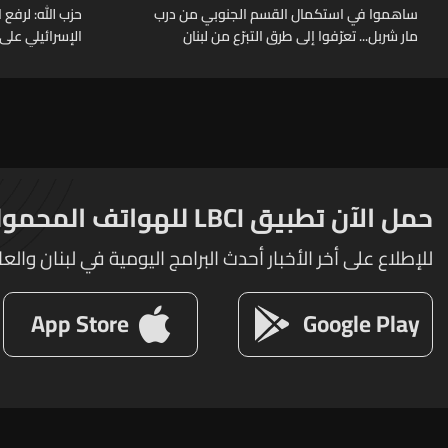
ساهموا في استكمال القسم الجنوبي من درب
حزب الله: لرف
مار شربل... تعرّفوا إلى طرق التبرّع من لبنان
الإسرائيلي على 
وأميركا وكندا وأستراليا وأوروبا
حمل الآن تطبيق LBCI للهواتف المحمولة
للإطلاع على أخر الأخبار أحدث البرامج اليومية في لبنان والعا
App Store
Google Play