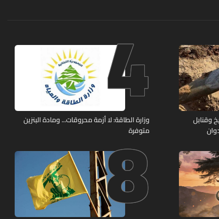
4
8
خ وقنابل
وزارة الطاقة: لا أزمة محروقات... ومادة البنزين
وان
متوفرة