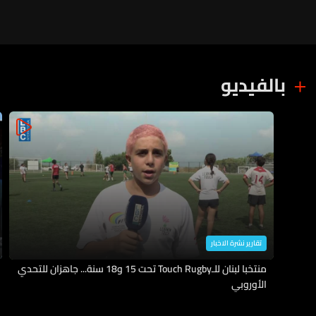
بالفيديو
تقارير نشرة الاخبار
منتخبا لبنان للـTouch Rugby تحت 15 و18 سنة... جاهزان للتحدي
الأوروبي