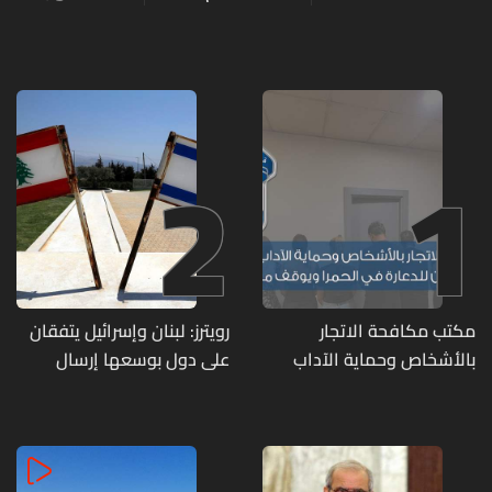
2
1
مكتب مكافحة الاتجار
رويترز: لبنان وإسرائيل يتفقان
بالأشخاص وحماية الآداب
على دول بوسعها إرسال
يفكّك شبكتين منظّمتين
قوات للتحقق من نزع سلاح
للدعارة في الحمرا ويوقف
حزب الله
متورطين