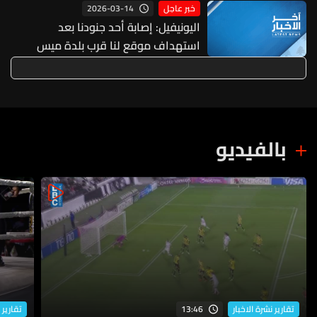
2026-03-14
خبر عاجل
اليونيفيل: إصابة أحد جنودنا بعد
استهداف موقع لنا قرب بلدة ميس
الجبل
بالفيديو
13:46
تقارير نشرة الاخبار
تقارير 