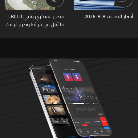
أسرار الصحف 8-8-2026
مصدر عسكريّ ينفي للـLBCI
ما نُقل عن خرائط وصور عُرِضت
أمام الوفد اللبنانيّ تُبيّن
مواقع مراكز قيادية ومنشآت
تحت الأرض