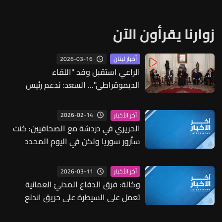
زوارنا يقرأون الآن
2026-03-16
أخبار لبنان
الراعي استقبل وفد "اللقاء
الديموقراطي"... السعد: ندعم رئيس
الجمهورية في مبادرته والجيش في
مهامه
2026-02-14
آخر الأخبار
الحريري في دردشة مع الصحافيين: كنت
سأزور سوريا ولكن في اليوم المحدد
للزيارة اندلعت الحرب مع إيران فتأجلت
2026-03-11
آخر الأخبار
وكالة: فرق الدفاع المدنيّ العمانية
تعمل على السيطرة على حريق اندلع
بخزانات الوقود في ميناء صلالة