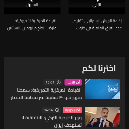
التالي
السابق
إذاعة الجيش الإسرائيلي: تقليص
القيادة المركزية الأميركية:
عدد الفرق العاملة في جنوب
اعترضنا بنجاح صاروخين باليستيين
لبنان إلى فرقتين هما 91 و36
إيرانيين استهدفا قوات أميركية
بالكويت ليلة أمس وقد دمرنا
الصاروخين الإيرانيين وقواتنا لم
تصب بأذى وستبقى في حالة
يقظة
اخترنا لكم
15:01
آخر الأخبار
القيادة المركزية الأميركية: سمحنا
بمرور نحو ٣٠ سفينة عبر منطقة الحصار
على إيران لنقل المساعدات الإنسانية
14:14
أخبار دولية
وزير الخارجية التركيّ: الاتفاقية لا
تستهدف إيران