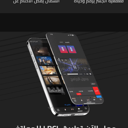
قعقعية الجسر يُرمّم وحياة
الشمال يفض الأختام عن
تحاول النهوض من جديد
مشروع سد المسيلحة