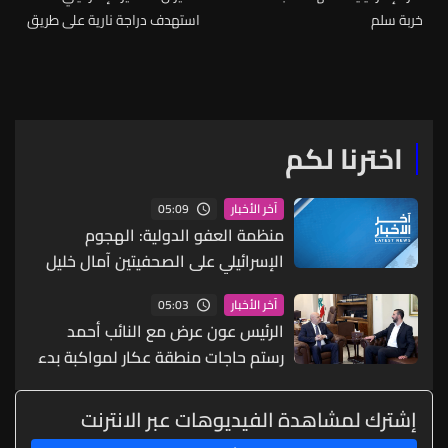
خربة سلم
استهدف دراجة نارية على طريق
الشهابية - بافلية في قضاء
صور
اخترنا لكم
05:09
آخر الأخبار
منظمة العفو الدولية: الهجوم
الإسرائيلي على الصحفيتين آمال خليل
وزينب فرج يستوجب تحقيقا مستقلا
05:03
آخر الأخبار
باعتباره جريمة حرب
الرئيس عون عرض مع النائب أحمد
رستم حاجات منطقة عكار لمواكبة بدء
تشغيل مطار رينه معوض في القليعات
ولاسيما البنى التحتية والمواصلات
إشترك لمشاهدة الفيديوهات عبر الانترنت
وغيرها من الحاجات الضرورية وأكد