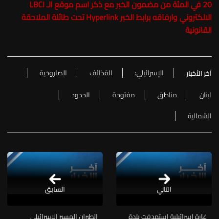
20 في المئة من مضمون الخبر مع ذكر اسم موقع الـ LBCI
الالكتروني وارفاقه برابط الخبر Hyperlink تحت طائلة الملاحقة
القانونية
الإسرائيلي:
القذائف
الصاروخية
آخر الأخبار
لبنان
مناطق
مفتوحة
الحدود
الشمالية
التالي
السابق
غارة إسرائيلية استهدفت بلدة
الطيران المسير الإسرائيلي