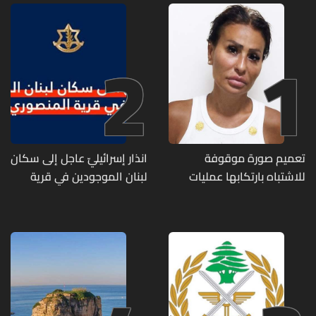
2
1
تعميم صورة موقوفة
انذار إسرائيليّ عاجل إلى سكان
للاشتباه بارتكابها عمليات
لبنان الموجودين في قرية
احتيال وانتحال صفة... هل
المنصوري
وقعتم ضحية أعمالها؟