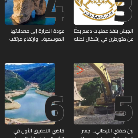
4
3
الجيش ينفذ عمليات دهم بحثًا
عودة الحرارة إلى معدلاتها
عن متورطين في إشكال تخلله
الموسمية... وارتفاع مرتقب
إطلاق نار ويضبط أسلحة
مطلع الأسبوع المقبل
وذخائر حربية ويتلف 16 خيمة
مزروعة بالماريجوانا
6
5
بين ضفتي الليطاني... جسر
قاضي التحقيق الأول في