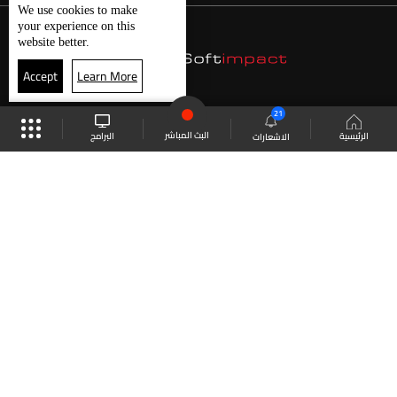
We use
cookies
to make
your experience on this
website better.
Accept
Learn More
21
البث المباشر
البرامج
الرئيسية
الاشعارات
موقع البرامج
الجدول
البث المباشر
العودة للأعلى
انضم الى ملايين المتابعين
LBCI Lebanon