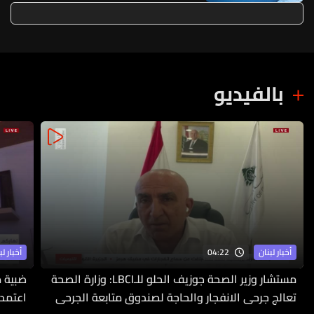
إيران
بالفيديو
04:22
أخبار لبنان
أخبار لب
مستشار وزير الصحة جوزيف الحلو للـLBCI: وزارة الصحة
ضبية م
تعالج جرحى الانفجار والحاجة لصندوق متابعة الجرحى
اعتمدت