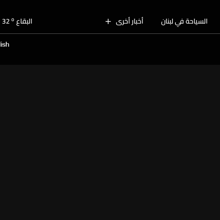
o
بيروت
31
o
السياحة في لبنان
أخبار أخرى
البقاع
32
o
الجنوب
30
ish
o
الشمال
32
o
جبل لبنان
30
o
كسروان
31
o
متن
31
o
بيروت
31