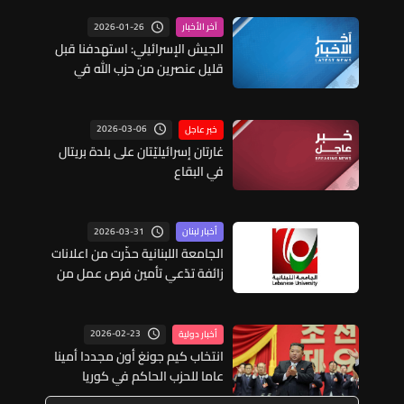
2026-01-26
آخر الأخبار
الجيش الإسرائيلي: استهدفنا قبل
قليل عنصرين من حزب الله في
منطقة النبطية جنوب لبنان
2026-03-06
خبر عاجل
غارتان إسرائيليّتان على بلدة بريتال
في البقاع
2026-03-31
أخبار لبنان
الجامعة اللبنانية حذّرت من اعلانات
زائفة تدّعي تأمين فرص عمل من
بُعد
2026-02-23
أخبار دولية
انتخاب كيم جونغ أون مجددا أمينا
عاما للحزب الحاكم في كوريا
الشمالية