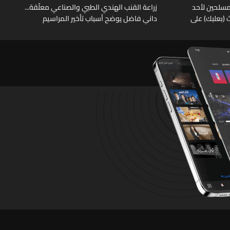
 بعد خطف مسلحين لأحد
زراعة القنب الهندي الطبي والصناعي معلّقة...
(بعلبك) على
داني فاضل يوضح أسباب تأخير المراسيم
قتهم ونفّذ
التطبيقية
العسكريّ
ل على