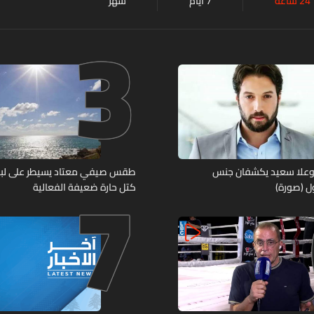
24 ساعة
7 أيام
شهر
3
7
وعلا سعيد يكشفان جنس
طقس صيفي معتاد يسيطر على لبنان.
ل (صورة)
كتل حارة ضعيفة الفعالية