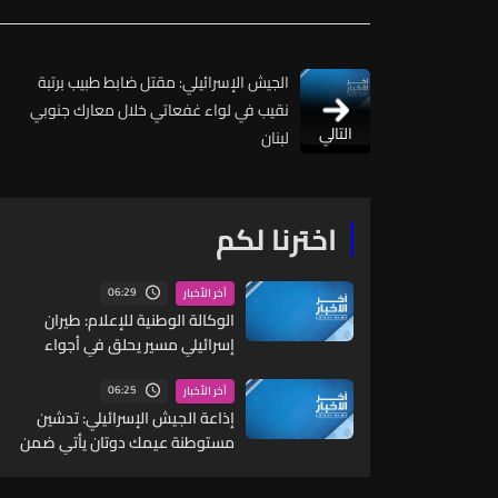
الجيش الإسرائيلي: مقتل ضابط طبيب برتبة
نقيب في لواء غفعاتي خلال معارك جنوبي
التالي
لبنان
اخترنا لكم
06:29
آخر الأخبار
الوكالة الوطنية للإعلام: طيران
إسرائيلي مسير يحلق في أجواء
صور على علو منخفض
06:25
آخر الأخبار
إذاعة الجيش الإسرائيلي: تدشين
مستوطنة عيمك دوتان يأتي ضمن
خطة لإقامة 18 مستوطنة جديدة
شمالي الضفة الغربية