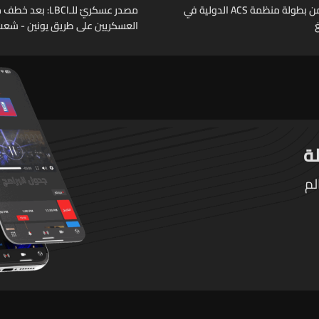
الجولة الثانية من بطولة منظمة ACS الدولية في
مصدر عسكريّ للـLBCI:
العسكريين على طريق يونين - شعث 
أثر خلاف شخصيّ باشر الجيش بملاح
عمليات دهم لتوقيفهم فأُفرج عن 
المخطوف والوحدات المختصة تعم
توقيف الخاطفين
لم