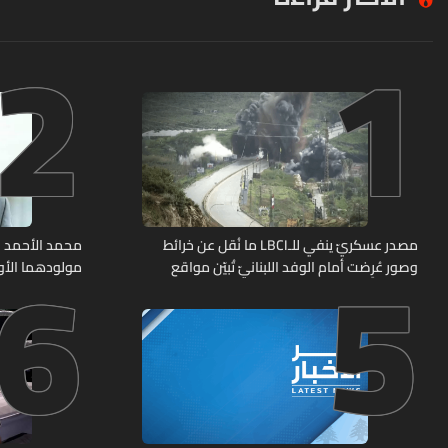
2
1
6
5
مصدر عسكريّ ينفي للـLBCI ما نُقل عن خرائط
محمد الأحمد 
وصور عُرِضت أمام الوفد اللبنانيّ تُبيّن مواقع
مولودهما الأو
مراكز قيادية ومنشآت تحت الأرض