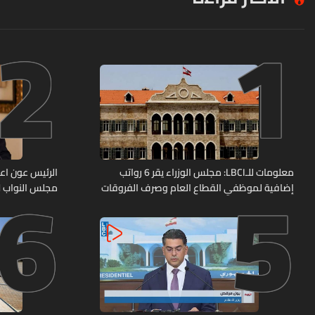
2
1
6
5
معلومات للـLBCI: مجلس الوزراء يقر 6 رواتب
الرئيس عون اعا
إضافية لموظفي القطاع العام وصرف الفروقات
مجلس النواب لا
بأثر رجعي منذ آذار