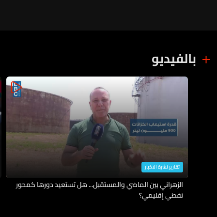
السيطرة والاستهداف لم يسفر عن
أي إصابات
بالفيديو
تقارير نشرة الاخبار
الزهراني بين الماضي والمستقبل... هل تستعيد دورها كمحور
نفطي إقليمي؟