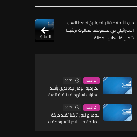
حزب الله: قصفنا بالصواريخ تجمعا للعدو
الإسرائيلي في مستوطنة معالوت ترشيحا
السابق
شمال فلسطين المحتلة
06:55
آخر الأخبار
الخارجية الإماراتية: ندين بأشد
العبارات استهداف ناقلة تابعة
لأدنوك بصاروخ أثناء عبورها مضيق
هرمز
06:24
آخر الأخبار
بلومبرغ نيوز: تركيا تقيد حركة
الملاحة في البحر الأسود عقب
تصاعد الهجمات