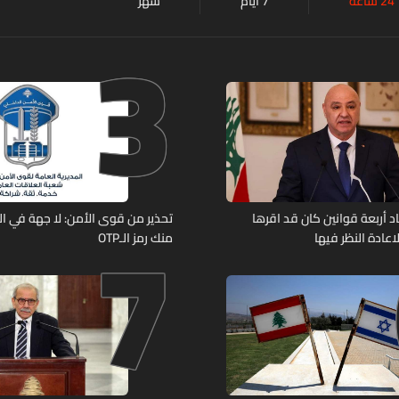
24 ساعة
7 أيام
شهر
3
7
د أربعة قوانين كان قد اقرها
تحذير من قوى الأمن: لا جهة في ال
عادة النظر فيها
منك رمز الـOTP