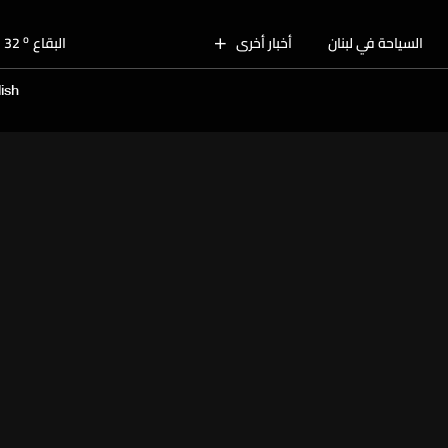
o
بيروت
30
o
السياحة في لبنان
أخبار أخرى
البقاع
32
o
الجنوب
30
ish
o
الشمال
31
o
جبل لبنان
28
o
كسروان
30
o
متن
30
o
بيروت
30