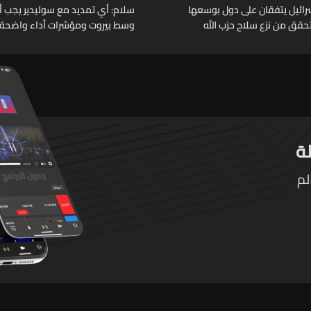
وإسرائيل يتفقان على دول بوسعها
سلام: أي تمديد مع سوليدير يجب أن 
حقق من نزع سلاح حزب الله
وسط بيروت ومؤشرات أداء واضحة
لم