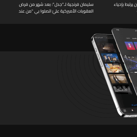
يرتبط بإحياء
سليمان فرنجية لـ"جدل": بعد شهر من فرض
العقوبات الأميركية عليّ اتصلوا بي "من عند
الرئيس" وقالوا: "ما خصّنا ما بيطلع بإيدنا"