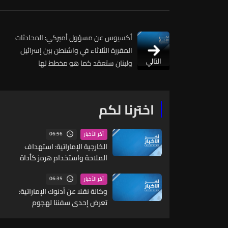
أكسيوس عن مسؤول أميركي: المحادثات
المقررة الثلاثاء في واشنطن بين إسرائيل
التالي
ولبنان ستعقد كما هو مخطط لها
اخترنا لكم
06:56
آخر الأخبار
الخارجية الإماراتية: استهداف
الملاحة واستخدام هرمز كأداة
ضغط أو ابتزاز يعد أعمال قرصنة
من قبل الحرس الثوري
06:35
آخر الأخبار
وكالة نقلا عن أدنوك الإماراتية:
تعرض إحدى سفننا لهجوم
صاروخي خلال عبورها مضيق هرمز
في وقت مبكر اليوم والوضع تحت