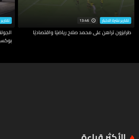
13:46
تقارير نشرة الاخبار
تقارير 
طرابزون تراهن على محمد صلاح رياضيًا واقتصاديًا
بوكسي
الأكثر قراءة