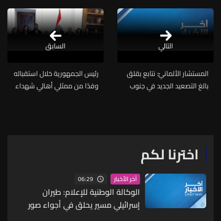
التالي
السابق
المستشار الألمانيّ: نتابع بقلق
رئيس الجمهورية خلال استقباله
بالغ التصعيد الجديد في جنوب
وفدًا من ممثلي أهالي شهداء
لبنان ويتعين على حزب الله إلقاء
الجيش اللبنانيّ في أحداث عبرا:
السلاح
دماء شهداء الجيش والقوى
المسلحة لن تكون موضع
مساومة مهما كانت المواقف
والظروف
اخترنا لكم
06:29
آخر الأخبار
الوكالة الوطنية للإعلام: طيران
إسرائيلي مسير يحلق في أجواء صور
على علو منخفض