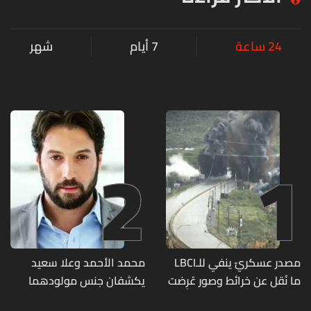
24 ساعة
7 أيام
شهر
2
1
مصدر عسكريّ ينفي للـLBCI
محمد الأحمد وعلا سعيد
ما نُقل عن خرائط وصور عُرِضت
يكشفان جنس مولودهما
أمام الوفد اللبنانيّ تُبيّن
الأول (صورة)