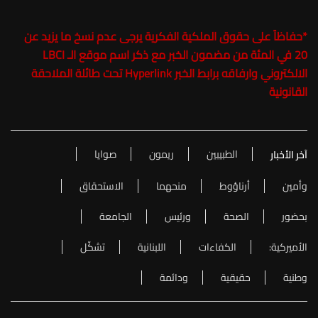
*
حفاظاً على حقوق الملكية الفكرية يرجى عدم نسخ ما يزيد عن
20 في المئة من مضمون الخبر مع ذكر اسم موقع الـ LBCI
الالكتروني وارفاقه برابط الخبر Hyperlink تحت طائلة الملاحقة
القانونية
الطبيبين
ريمون
صوايا
آخر الأخبار
وأمين
أرناؤوط
منحهما
الاستحقاق
بحضور
الصحة
ورئيس
الجامعة
الأميركية:
الكفاءات
اللبنانية
تشكّل
وطنية
حقيقية
ودائمة