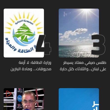
مواقع مراكز قيادية ومنشآت
تحت الأرض
4
3
طقس صيفي معتاد يسيطر
وزارة الطاقة: لا أزمة
على لبنان...والثلاثاء كتل حارة
محروقات... ومادة البنزين
ضعيفة الفعالية
متوفرة