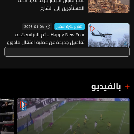
عقم قانون الايجار يهدد بطرد الاف
وفي سوريا بدأ يتحقق فائض في إنتاج
المستأجرين إلى الشارع
الكهرباء يمكن أن يستفيد منه لبنان
2026-01-04
تقارير نشرة الاخبار
Happy New Year… ثم الزنزانة: هذه
تفاصيل جديدة عن عملية اعتقال مادورو
بالفيديو