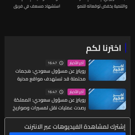
والتنمية يخفض توقعاته للنمو
استشهاد مسعف في فريق
بالعراق في 2026 5.1 نقطة
جمعية "الرسالة" للإسعاف
مئوية إلى -1.5% ولبنان 6 نقاط
الصحي في غارة على عربصاليم
مئوية إلى -2%
اخترنا لكم
16:47
آخر الأخبار
رويترز عن مسؤول سعودي: هجمات
محتملة قد تستهدف مواقع مدنية
واقتصادية بما يشمل البنية التحتية
16:47
آخر الأخبار
للطاقة والموانئ والمطارات
رويترز عن مسؤول سعودي: المملكة
رصدت عمليات نقل لمسيرات وصواريخ
ما يشير إلى احتمال شن هجمات
منسقة من الشمال والجنوب
إشترك لمشاهدة الفيديوهات عبر الانترنت