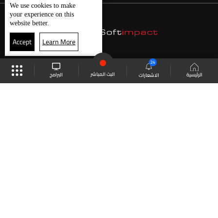
We use
cookies
to make
your experience on this
website better.
Accept
Learn More
24
البث المباشر
البرامج
الرئيسية
الاشعارات
موقع البرامج
الجدول
البث المباشر
العودة للأعلى
انضم الى ملايين المتابعين
LBCI Lebanon