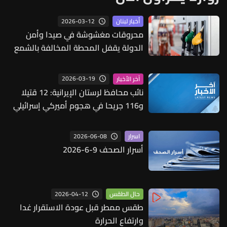
2026-03-12
أخبار لبنان
محروقات مغشوشة في صيدا وأمن
الدولة يقفل المحطة المخالفة بالشمع
الأحمر
2026-03-19
آخر الأخبار
نائب محافظ لرستان الإيرانية: 12 قتيلا
و116 جريحا في هجوم أميركي إسرائيلي
على مناطق سكنية في دورود غربي البلاد
2026-06-08
اسرار
أسرار الصحف 9-6-2026
2026-04-12
حال الطقس
طقس ممطر قبل عودة الاستقرار غدا
وارتفاع الحرارة