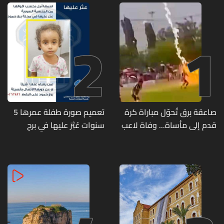
2
1
صاعقة برق تُحوّل مباراة كرة
تعميم صورة طفلة عمرها 5
قدم إلى مأساة... وفاة لاعب
سنوات عُثِرَ عليها في برج
وإصابة 12 آخرين
حمود