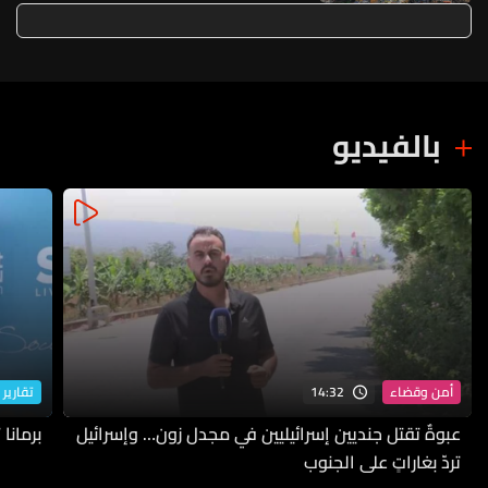
بالفيديو
14:32
أمن وقضاء
تقارير 
عبوةٌ تقتل جنديين إسرائيليين في مجدل زون… وإسرائيل
برمانا
تردّ بغاراتٍ على الجنوب