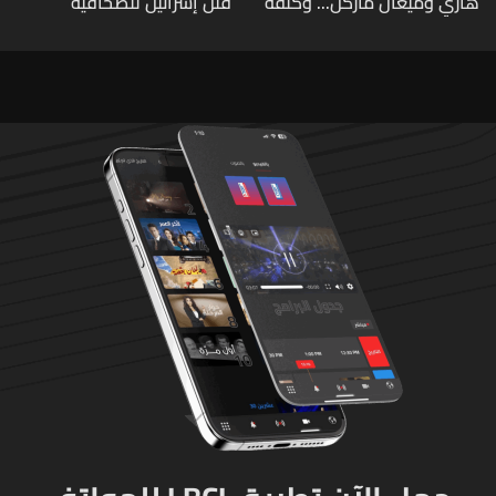
هاري وميغان ماركل... وكلفة
قتل إسرائيل للصحافية
الطلاق تحول دونه
اللبنانية آمال خليل يرقى الى
"جريمة حرب"