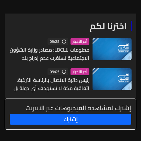
مئوية إلى -2%
اخترنا لكم
09:28
آخر الأخبار
معلومات للـLBCI: مصادر وزارة الشؤون
الاجتماعية تستغرب عدم إدراج بند
القرض المخصص لبرنامج "أمان" على
09:05
آخر الأخبار
جدول أعمال جلسة مجلس النواب لما
رئيس دائرة الاتصال بالرئاسة التركية:
لذلك من تداعيات مباشرة على
اتفاقية مكة لا تستهدف أي دولة بل
استمرارية البرنامج بما يهدد بانقطاع
ستسهم في تعزيز الأمن والردع
المساعدات عن نحو 150 ألف أسرة
الجماعي
إشترك لمشاهدة الفيديوهات عبر الانترنت
لبنانية تعيش تحت خط الفقر
إشترك