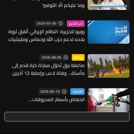
وما عليكم الّا التوفير!
2026-03-30
آخر الأخبار
روبيو للجزيرة: النظام الإيراني أنفق ثروة
بلاده لدعم حزب الله وحماس ومليشيات
بالعراق وتهديد جيرانه بلا داع
2026-08-06
رياضة
صاعقة برق تُحوّل مباراة كرة قدم إلى
مأساة... وفاة لاعب وإصابة 12 آخرين
2026-06-15
اقتصاد
انخفاض بأسعار المحروقات...