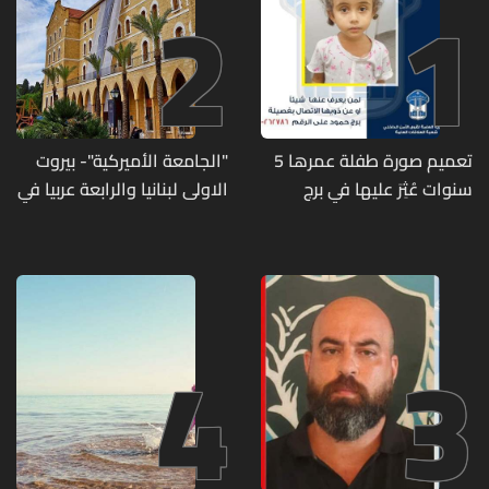
2
1
تعميم صورة طفلة عمرها 5
"الجامعة الأميركية"- بيروت
سنوات عُثِرَ عليها في برج
الاولى لبنانيا والرابعة عربيا في
حمود
تصنيف UNIRANKS للعام
2027
4
3