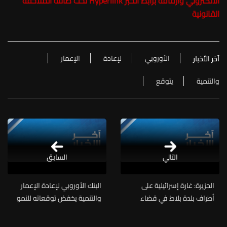
الالكتروني وارفاقه برابط الخبر Hyperlink تحت طائلة الملاحقة
القانونية
الأوروبي
لإعادة
الإعمار
آخر الأخبار
والتنمية
يتوقع
التالي
السابق
الجزيرة: غارة إسرائيلية على
البنك الأوروبي لإعادة الإعمار
أطراف بلدة بلاط في قضاء
والتنمية يخفض توقعاته للنمو
مرجعيون جنوبي لبنان
بالعراق في 2026 5.1 نقطة
مئوية إلى -1.5% ولبنان 6 نقاط