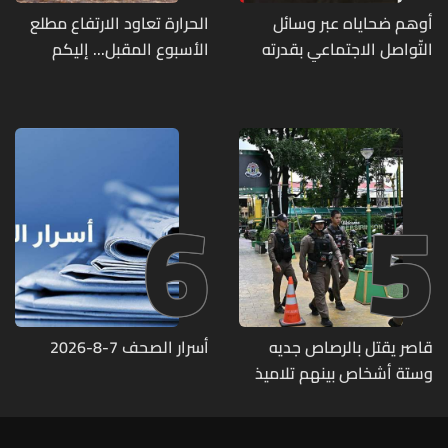
أوهم ضحاياه عبر وسائل
الحرارة تعاود الارتفاع مطلع
التّواصل الاجتماعي بقدرته
الأسبوع المقبل... إليكم
على تسليمهم مطابخ
تفاصيل الطقس
و"أعمال نجارة"... هل من
وقع ضحيّة أعماله؟
6
5
قاصر يقتل بالرصاص جديه
أسرار الصحف 7-8-2026
وستة أشخاص بينهم تلاميذ
في مدرسته بتايلاند