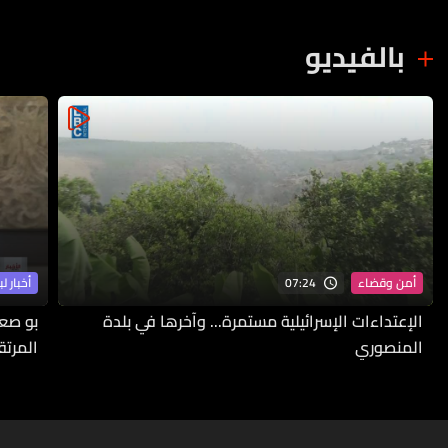
بالفيديو
07:24
أمن وقضاء
أخبار لب
الإعتداءات الإسرائيلية مستمرة... وآخرها في بلدة
بو صع
المنصوري
المرتق