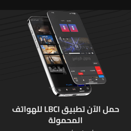
شخصيّ باشر الجيش
بملاحقتهم ونفّذ عمليات
دهم لتوقيفهم فأُفرج عن
العسكريّ المخطوف
والوحدات المختصة تعمل
على توقيف الخاطفين
حمل الآن تطبيق LBCI للهواتف
المحمولة