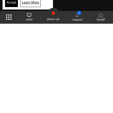
Accept
Learn More
3
البث المباشر
البرامج
الرئيسية
الاشعارات
موقع البرامج
الجدول
البث المباشر
العودة للأعلى
انضم الى ملايين المتابعين
LBCI Lebanon
LBCI News