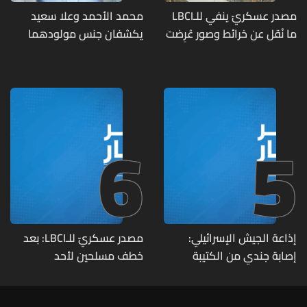
مصدر عسكريّ ينفي للـLBCI
محمد الأحمد وعلا سعيد
ما نُقل عن خرائط وصور عُرِضت
يكشفان جنس مولودهما
أمام الوفد اللبنانيّ تُبيّن
الأول (صورة)
مواقع مراكز قيادية ومنشآت
تحت الأرض
6
5
إذاعة الجيش الإسرائيلي:
مصدر عسكريّ للـLBCI: بعد
إصابة جندي من الكتيبة
خطف مسلحين لأحد
الهندسية 607 بنيران قواتنا
العسكريين على طريق يونين -
في بلدة الطيري جنوبي لبنان
شعث (بعلبك) على أثر خلاف