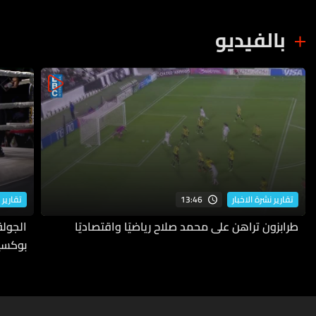
بالفيديو
13:46
تقارير نشرة الاخبار
تقارير 
طرابزون تراهن على محمد صلاح رياضيًا واقتصاديًا
بوكسي