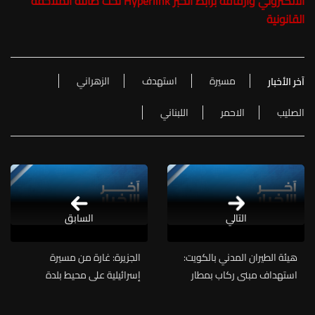
الالكتروني وارفاقه برابط الخبر Hyperlink تحت طائلة الملاحقة
القانونية
مسيرة
استهدف
الزهراني
آخر الأخبار
الصليب
الاحمر
اللبناني
التالي
السابق
هيئة الطيران المدني بالكويت:
الجزيرة: غارة من مسيرة
استهداف مبنى ركاب بمطار
إسرائيلية على محيط بلدة
الكويت بمسيرات وصواريخ
صديقين جنوبي لبنان
إيرانية وتفعيل خطة الطوارئ