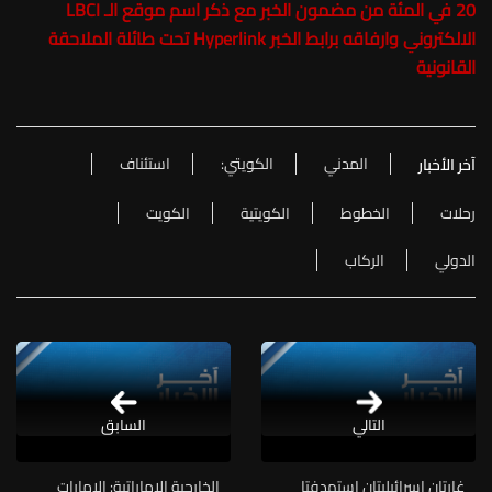
20 في المئة من مضمون الخبر مع ذكر اسم موقع الـ LBCI
الالكتروني وارفاقه برابط الخبر Hyperlink تحت طائلة الملاحقة
القانونية
المدني
الكويتي:
استئناف
آخر الأخبار
رحلات
الخطوط
الكويتية
الكويت
الدولي
الركاب
التالي
السابق
غارتان إسرائيليتان استهدفتا
الخارجية الإماراتية: الإمارات