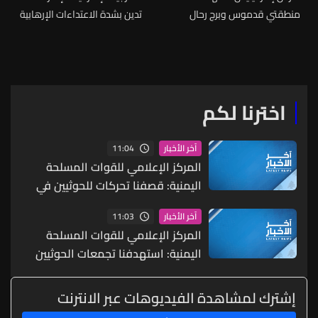
منطقتي قدموس وبرج رحال
تدين بشدة الاعتداءات الإرهابية
عند ضفاف النهر شمال مدينة
الإيرانية التي استهدفت البحرين
صور
اخترنا لكم
11:04
آخر الأخبار
المركز الإعلامي للقوات المسلحة
اليمنية: قصفنا تحركات للحوثيين في
منطقة المحرور بتعز
11:03
آخر الأخبار
المركز الإعلامي للقوات المسلحة
اليمنية: استهدفنا تجمعات الحوثيين
في تبة المدرجات وجبهتي حمير
والأقروض في تعز
إشترك لمشاهدة الفيديوهات عبر الانترنت