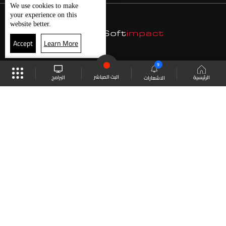
We use
cookies
to make
your experience on this
website better.
Accept
Learn More
9
البث المباشر
البرامج
الرئيسية
الاشعارات
موقع البرامج
الجدول
البث المباشر
العودة للأعلى
انضم الى ملايين المتابعين
LBCI Lebanon