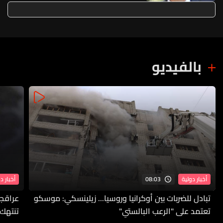
بالفيديو
08:03
أخبار دولية
أخبار د
تبادل للضربات بين أوكرانيا وروسيا... زيلينسكي: موسكو
عراقجي
تعتمد على "الرعب البالستي"
تنتهك 