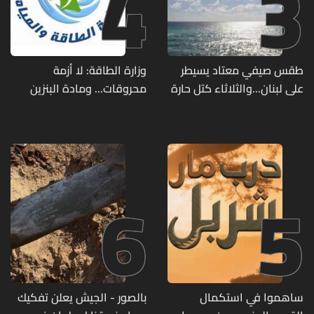
4
3
طقس صيفي معتاد يسيطر
وزارة الطاقة: لا أزمة
على لبنان...والثلاثاء كتل حارة
محروقات... ومادة البنزين
ضعيفة الفعالية
متوفرة
6
5
ساهموا في استكمال
بالصور - الجيش يعلن تفكيك