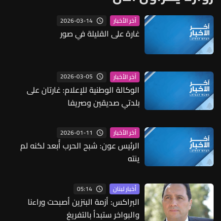
2026-03-14
آخر الأخبار
غارة على القليلة في صور
2026-03-05
آخر الأخبار
الوكالة الوطنية للإعلام: غارتان على
بلدتي صديقين وصريفا
2026-01-11
آخر الأخبار
الرئيس عون: شبح الحرب أُبعد لكنه لم
ينته
05:14
أخبار لبنان
البراكس: أزمة البنزين أصبحت وراءنا
والبواخر ستبدأ بالتفريغ