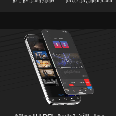
القسم الجنوبي من درب مار
صواريخ وقنابل طيران غير
شربل... تعرّفوا إلى طرق التبرّع
منفجرة من مخلفات العدوان
من لبنان وأميركا وكندا
الإسرائيلي
وأستراليا وأوروبا