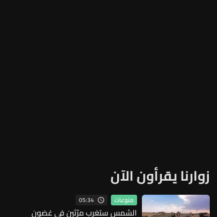
زوارنا يقرأون الآن
05:34
منوعات
الشمس ستغرب مرّتَين في غضون