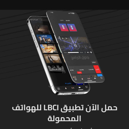
حصراً عبر المفتشين الرسميين
حمل الآن تطبيق LBCI للهواتف
المحمولة