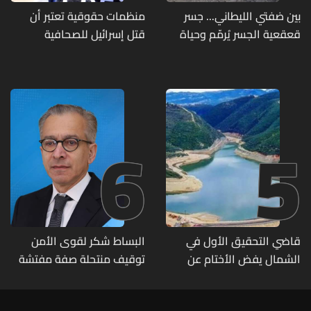
بين ضفتي الليطاني... جسر
منظمات حقوقية تعتبر أن
قعقعية الجسر يُرمّم وحياة
قتل إسرائيل للصحافية
تحاول النهوض من جديد
اللبنانية آمال خليل يرقى الى
"جريمة حرب"
6
5
قاضي التحقيق الأول في
البساط شكر لقوى الأمن
الشمال يفض الأختام عن
توقيف منتحلة صفة مفتشة
مشروع سد المسيلحة
في وزارة الاقتصاد: أي زيارات
تفتيشية تقوم بها الوزارة تتم