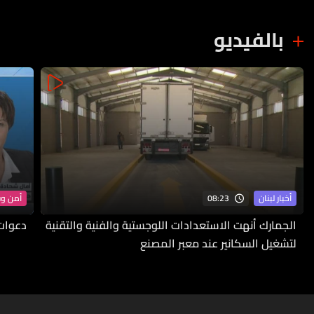
بالفيديو
08:23
أخبار لبنان
أمن و
الجمارك أنهت الاستعدادات اللوجستية والفنية والتقنية
دعوات 
لتشغيل السكانير عند معبر المصنع