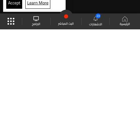
Accept
Learn More
23
البث المباشر
البرامج
الرئيسية
الاشعارات
موقع البرامج
الجدول
البث المباشر
العودة للأعلى
انضم الى ملايين المتابعين
LBCI Lebanon
LBCI News