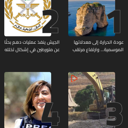
2
1
عودة الحرارة إلى معدلاتها
الجيش ينفذ عمليات دهم بحثًا
الموسمية... وارتفاع مرتقب
عن متورطين في إشكال تخلله
مطلع الأسبوع المقبل
إطلاق نار ويضبط أسلحة
وذخائر حربية ويتلف 16 خيمة
مزروعة بالماريجوانا
4
3