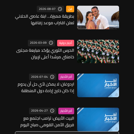
2026-08-07
فنّ
بطريقة مميزة… ابنة عاصي الحلاني
تعلن اقتراب موعد زفافها
2026-03-09
أخبار دولية
الحرس الثوري يؤكد مبايعة مجتبى
خامنئي مرشدا أعلى لإيران
2026-07-04
آخر الأخبار
اردوغان: لا يمكن لأي حل أن يدوم
إذا كان خارج إرادة دول المنطقة
ومن دون مساهمتها
2026-04-27
آخر الأخبار
البيت الأبيض: ترامب اجتمع مع
فريق الأمن القومي صباح اليوم
والمقترح الإيراني يجري مناقشته