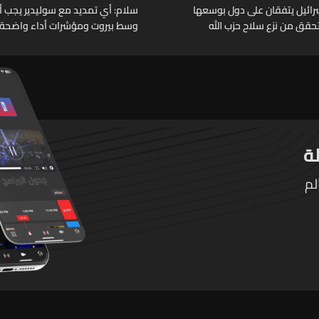
وإسرائيل يتفقان على دول بوسعها
سلام: أي تمديد مع سوليدير يجب أن 
حقق من نزع سلاح حزب الله
وسط بيروت ومؤشرات أداء واضحة
لم