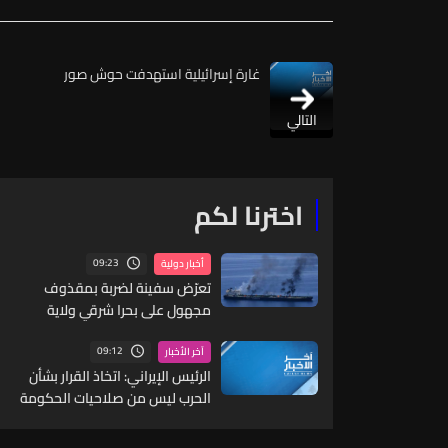
غارة إسرائيلية استهدفت حوش صور
التالي
اخترنا لكم
09:23
أخبار دولية
تعرّض سفينة لضربة بمقذوف
مجهول على بحرا شرقي ولاية
خصب العمانية
09:12
آخر الأخبار
الرئيس الإيراني: اتخاذ القرار بشأن
الحرب ليس من صلاحيات الحكومة
وسندعم أي قرار يتخذه المرشد