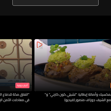
أخبار دولية
لمكسيك وأصالة إيطاليا: "تشيلي كون كارني" و"
"اتفاق مكة للدفاع الم
مع الشيف جوزاف منصور (فيديو)
في معادلات الأمن ال