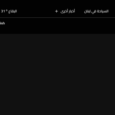
o
بيروت
30
o
السياحة في لبنان
أخبار أخرى
البقاع
31
o
الجنوب
31
ish
o
الشمال
31
o
جبل لبنان
27
o
كسروان
30
o
متن
30
o
بيروت
30