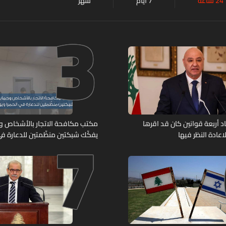
24 ساعة
7 أيام
شهر
3
7
د أربعة قوانين كان قد اقرها
مكتب مكافحة الاتجار بالأشخاص وح
عادة النظر فيها
يفكّك شبكتين منظّمتين للدعارة في
ويوقف متورطين