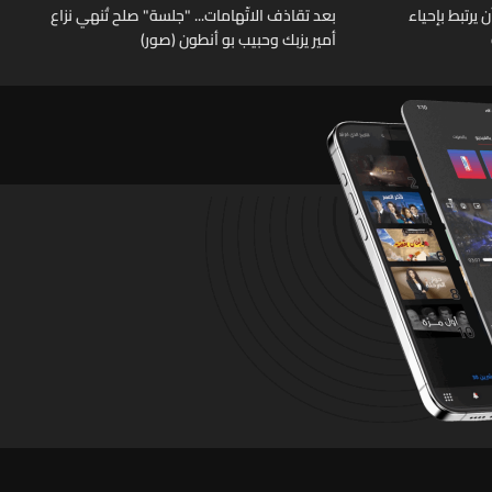
يرتبط بإحياء
بعد تقاذف الاتّهامات... "جلسة" صلح تُنهي نزاع
أمير يزبك وحبيب بو أنطون (صور)