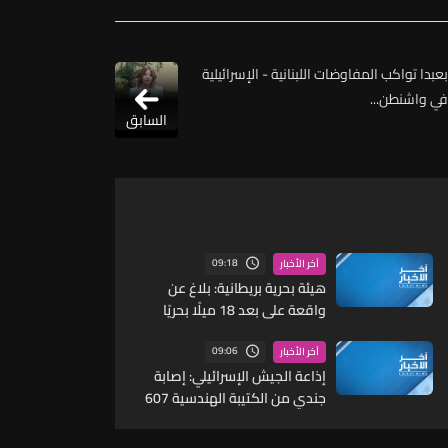
بعبدا تواكب المفاوضات اللبنانية - الإسرائيلية
في واشنطن...
السابق
09:18
آخر الأخبار
هيئة بحرية بريطانية: بلاغ عن
واقعة على بعد 18 ميلًا بحريًا
شرقي خصب في سلطنة عمان
والطاقم بخير ولا آثار بيئية
09:06
آخر الأخبار
إذاعة الجيش الإسرائيلي: إصابة
جندي من الكتيبة الهندسية 607
بنيران قواتنا في بلدة الطيري
جنوبي لبنان