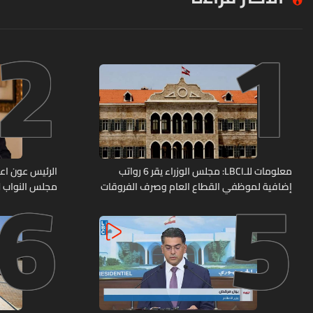
2
1
6
5
معلومات للـLBCI: مجلس الوزراء يقر 6 رواتب
الرئيس عون اعا
إضافية لموظفي القطاع العام وصرف الفروقات
مجلس النواب لا
بأثر رجعي منذ آذار