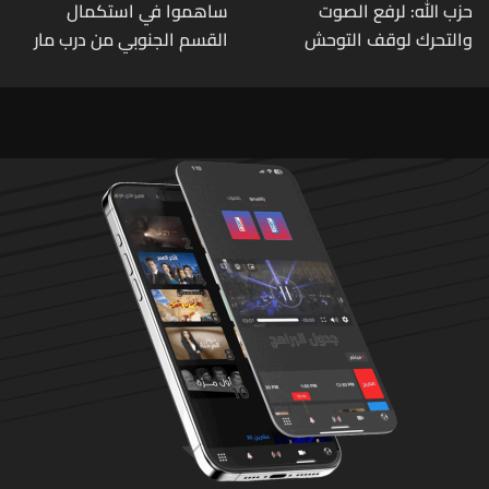
حزب الله: لرفع الصوت
ساهموا في استكمال
والتحرك لوقف التوحش
القسم الجنوبي من درب مار
الإسرائيلي على البيئة بعد
شربل... تعرّفوا إلى طرق التبرّع
الإنسان والعمران
من لبنان وأميركا وكندا
وأستراليا وأوروبا