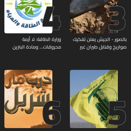
4
3
بالصور - الجيش يعلن تفكيك
وزارة الطاقة: لا أزمة
صواريخ وقنابل طيران غير
محروقات... ومادة البنزين
منفجرة من مخلفات العدوان
متوفرة
الإسرائيلي
6
5