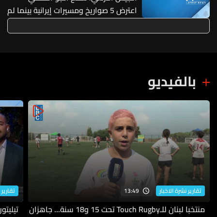
اعترض 5 صواريخ ومسيرات إيرانية بينما لم
تتمكن الدفاعات من صد صاروخ واحد
بالفيديو
13:49
تقارير نشرة الاخبار
تقارير 
منتخبا لبنان للـTouch Rugby تحت 15 و18 سنة... جاهزان