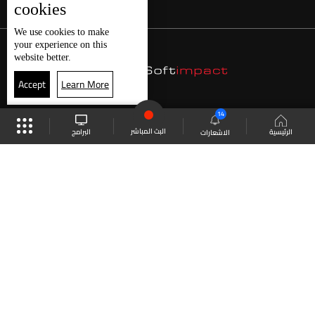
cookies
We use
cookies
to make
your experience on this
website better.
Accept
Learn More
14
البث المباشر
البرامج
الرئيسية
الاشعارات
موقع البرامج
الجدول
البث المباشر
العودة للأعلى
انضم الى ملايين المتابعين
LBCI Lebanon