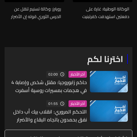
الوكالة الوطنية: غارة على
رويترز: وكالة تسنيم تنقل عن
دفعتين استهدفت كفرتبنيت
الحرس الثوري قوله إن الأضرار
وأخرى استهدفت زبقين
بمبنى الركاب بالمطار ناتجة عن
خطأ في أنظمة باتريوت
الأمريكية بعد فشلها في
اعتراض صواريخ إيرانية
اخترنا لكم
02:00
آخر الأخبار
حاكم زابوروجيا: مقتل شخص وإصابة 4
في هجمات بمسيرات روسية أسفرت
أيضا عن أضرار في البنية التحتية
01:55
آخر الأخبار
والمنازل
التحكم المروري: انقلاب بيك أب داخل
نفق بحمدون باتجاه البقاع والأضرار
مادية وتم تحويل السير الى محاذاة
النفق والسير طبيعي