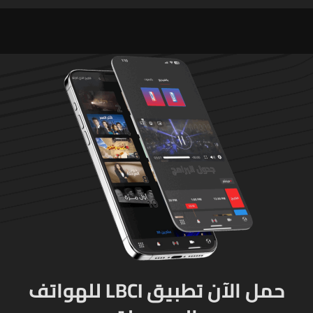
عند الرئيس" وقالوا: "ما خصّنا
ما بيطلع بإيدنا"
حمل الآن تطبيق LBCI للهواتف