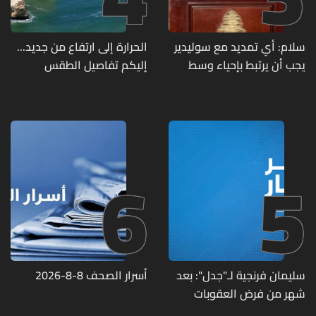
سلام: أي تمديد مع سوليدير
الحرارة إلى ارتفاع من جديد...
يجب أن يرتبط بإحياء وسط
إليكم تفاصيل الطقس
بيروت ومؤشرات أداء واضحة
6
5
سليمان فرنجية لـ"جدل": بعد
أسرار الصحف 8-8-2026
شهر من فرض العقوبات
الأميركية عليّ اتصلوا بي "من