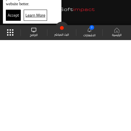
website better.
Accept
Learn More
7
البث المباشر
البرامج
الرئيسية
الاشعارات
موقع البرامج
الجدول
البث المباشر
العودة للأعلى
انضم الى ملايين المتابعين
LBCI Lebanon