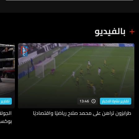
بالفيديو
13:46
تقارير نشرة الاخبار
تقارير 
طرابزون تراهن على محمد صلاح رياضيًا واقتصاديًا
بوكسي