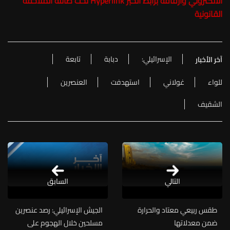
الالكتروني وارفاقه برابط الخبر Hyperlink تحت طائلة الملاحقة
القانونية
الإسرائيلي:
دبابة
تابعة
آخر الأخبار
للواء
غولاني
استهدفت
العنصرين
الشقيف
التالي
السابق
طقس ربيعي معتاد والحرارة
الجيش الإسرائيلي: رصد عنصرين
ضمن معدلاتها
مسلحين خلال الهجوم على