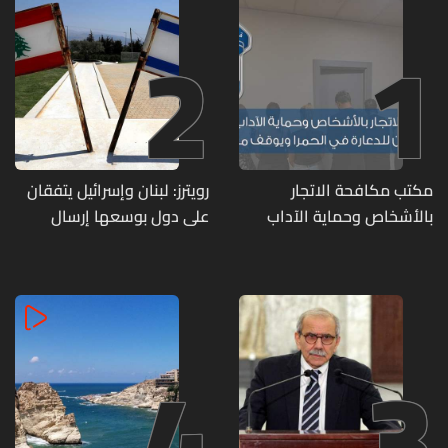
2
1
مكتب مكافحة الاتجار
رويترز: لبنان وإسرائيل يتفقان
بالأشخاص وحماية الآداب
على دول بوسعها إرسال
يفكّك شبكتين منظّمتين
قوات للتحقق من نزع سلاح
للدعارة في الحمرا ويوقف
حزب الله
متورطين
4
3