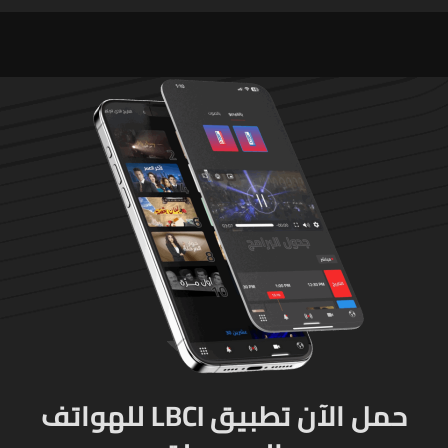
وذخائر حربية ويتلف 16 خيمة
مزروعة بالماريجوانا
حمل الآن تطبيق LBCI للهواتف