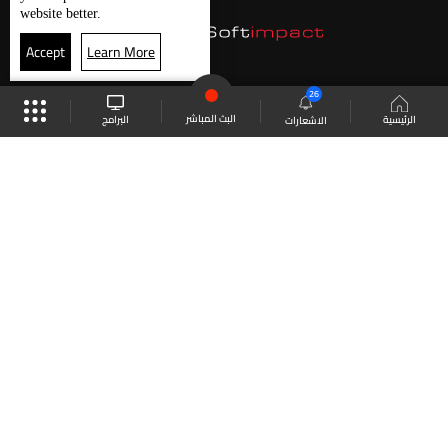
website better.
Accept
Learn More
26
البث المباشر
البرامج
الرئيسية
الاشعارات
موقع البرامج
الجدول
البث المباشر
العودة للأعلى
انضم الى ملايين المتابعين
LBCI Lebanon