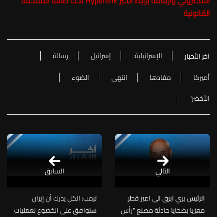
الالكتروني وارفاقه برابط الخبر Hyperlink تحت طائلة الملاحقة
القانونية
الإسرائيلية:
إسرائيل
رسالة
آخر الأخبار
أميركا
مفادها
انتهى
الضوء
الأخضر"
التالي
السابق
الرئيس بري ابرق الى امير قطر
ترمب: الكل يدرك أن إيران
معزيا بضحايا حادثة مصنع "رأس
ستوافق على الخضوع لعمليات