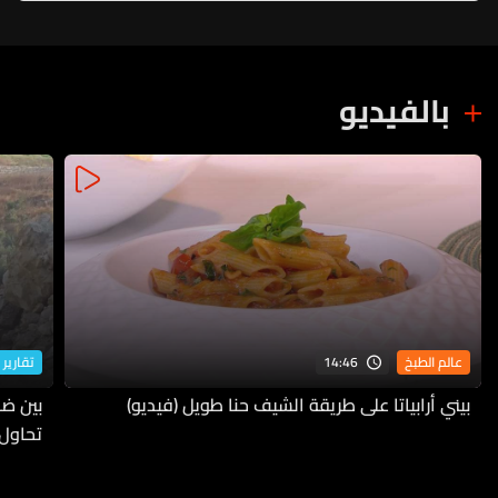
بالفيديو
14:46
عالم الطبخ
تقارير 
بيني أرابياتا على طريقة الشيف حنا طويل (فيديو)
بين ضف
تحاول