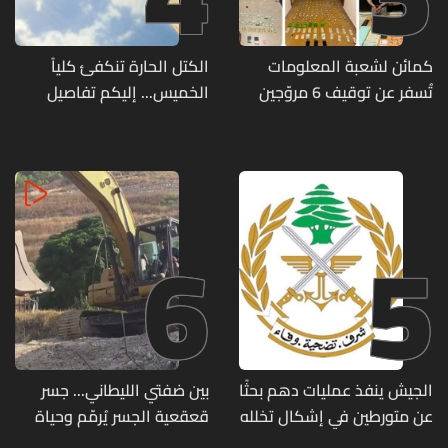
كمائن لشعبة المعلومات
الكتل الحارة تنكفئ كلياً
تُسفر عن توقيف 6 مروّجين
الخميس... إليكم تفاصيل
وضبط كميات من المخدّرات
الطقس
6
5
الجيش ينفذ عمليات دهم بحثًا
بين ضفتي الليطاني... جسر
عن متورطين في إشكال تخلله
قعقعية الجسر يُرمّم وحياة
إطلاق نار ويضبط أسلحة
تحاول النهوض من جديد