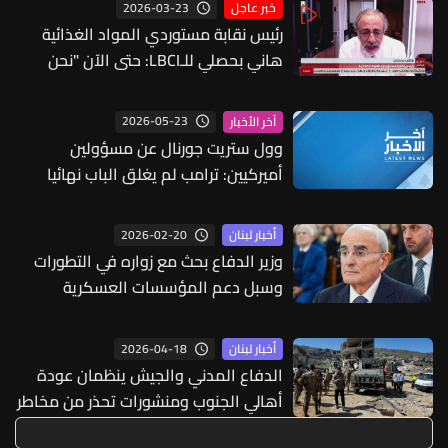
2026-03-23
خبر عاجل
رئيس نقابة مستوردي المواد الغذائية
هاني بحصلي للـLBCI: حتى الآن "نحن
بأمان" من ناحية الإمدادات إذ إن المحور
الأساس هو مرفأ بيروت ومطار بيروت
2026-05-23
آخر الأخبار
وطالما أن المرفأ لا يزال يعمل فلا
وول ستريت جورنال عن مسؤولين
مشكلة في التموين ووصول البضائع
أميركيين: ترامب لم يغلق الباب نهائيا
أمام توجيه ضربات لإيران إذا فشلت
المحادثات
2026-02-20
أخبار لبنان
وزير الدفاع بحث مع زواره في التطورات
وسبل دعم المؤسسات العسكرية
والأمنية
2026-04-18
أخبار لبنان
الدفاع المدني والجيش ينظمان عودة
أهالي الجنوب ومنشورات تحذر من مخاطر
الالغام