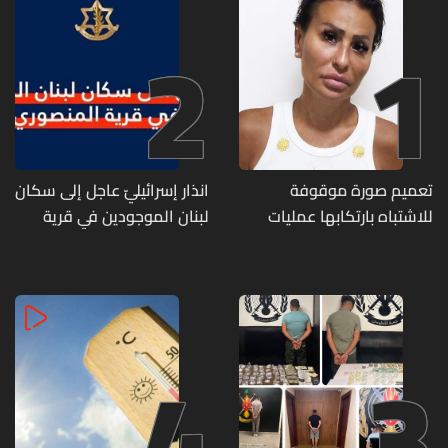
2
1
تعميم صورة موقوفة
انذار إسرائيليّ عاجل إلى سكان
للاشتباه بارتكابها عمليات
لبنان الموجودين في قرية
احتيال وانتحال صفة... هل
المنصوري
وقعتم ضحية أعمالها؟
4
3