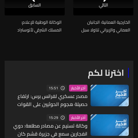
التالي
السابق
الخارجية العمانية: الجانبان
الوكالة الوطنية للإعلام:
العماني والإيراني تناولا سبل
المسلك الشرقي لأتوستراد
تعزيز التنسيق بشأن القضايا
العقيبة - نهر إبراهيم يشهد
المرتبطة بمضيق هرمز
زحمة سير خانقة بسبب حادث
تصادم بين سيارة وحافلة تقل
عسكريين ادى الى تحطم
السيارة الى جانب المسلك
اخترنا لكم
وسارعت الى المكان فرق
الدفاع المدني والصليب الأحمر
15:51
آخر الأخبار
مصدر عسكري لفرانس برس: ارتفاع
حصيلة هجوم الحوثيين على القوات
الحكومية اليمنية إلى 58 قتيلا
15:29
آخر الأخبار
وكالة تسنيم عن مصادر مطلعة: دوي
انفجارين سمع في جزيرة قشم كان