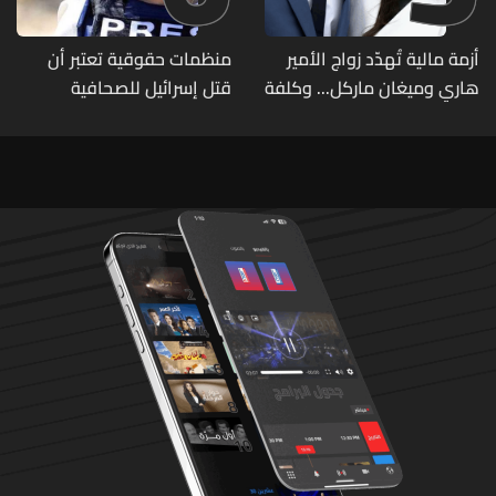
أزمة مالية تُهدّد زواج الأمير
منظمات حقوقية تعتبر أن
هاري وميغان ماركل... وكلفة
قتل إسرائيل للصحافية
الطلاق تحول دونه
اللبنانية آمال خليل يرقى الى
"جريمة حرب"