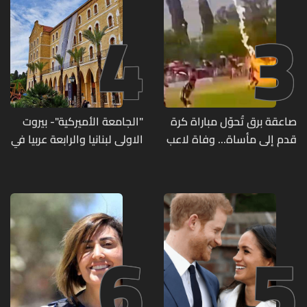
4
3
صاعقة برق تُحوّل مباراة كرة
"الجامعة الأميركية"- بيروت
قدم إلى مأساة... وفاة لاعب
الاولى لبنانيا والرابعة عربيا في
وإصابة 12 آخرين
تصنيف UNIRANKS للعام
2027
6
5