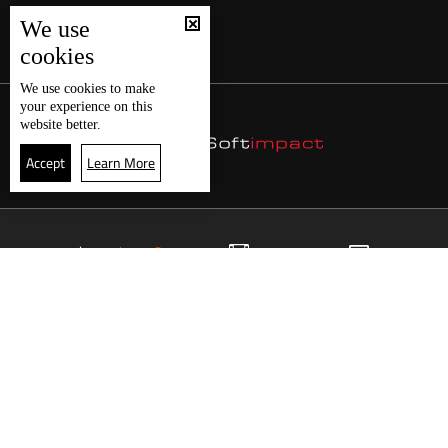
We use
cookies
We use
cookies
to make
your experience on this
website better.
Accept
Learn More
23
البث المباشر
البرامج
الرئيسية
موقع البرامج
الجدول
البث المباشر
العودة للأعلى
انضم الى ملايين المتابعين