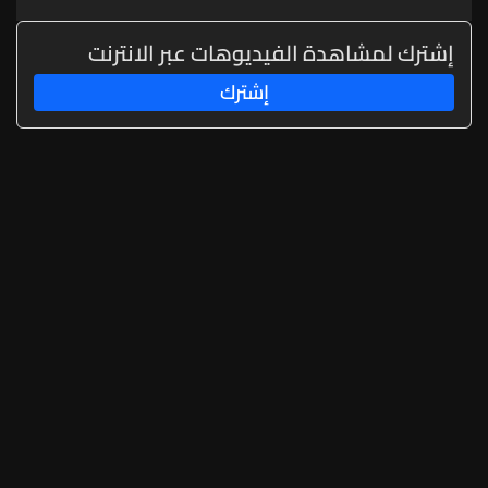
مرتبطا بعملية لضرب أهداف معادية
قرب مدخل مضيق هرمز
إشترك لمشاهدة الفيديوهات عبر الانترنت
إشترك