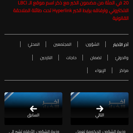
20 في المئة من مضمون الخبر مع ذكر اسم موقع الـ LBCI
الالكتروني وارفاقه برابط الخبر Hyperlink تحت طائلة الملاحقة
القانونية
الشؤون:
المجتمعين
المحليّ
آخر الأخبار
والدوليّ
لضمان
حاجات
النازحين
مراكز
الإيواء
التالي
السابق
وزيرة الشؤون: الحكومة تعمل
وزيرة الشؤون: الأرقام تشير إلى