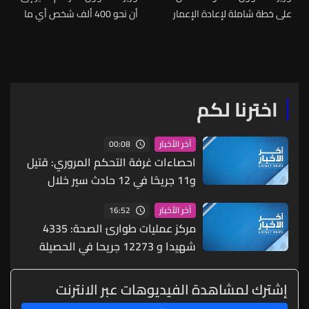
على خطة شاملة لإعادة الإعمار
أن نحو 400 ألف شخص أي ما
يعادل 40% من النازحين عادوا
إلى مناطقهم كما انخفض عدد
النازحين في مراكز الإيواء إلى
13 ألف بعدما كان 37 ألف أي
إن 63% منهم غادروا مراكز
اخترنا لكم
الإيواء
00:08
آخر الأخبار
احصاءات غرفة التحكم المروري: قتيل
و11 جريحًا في 12 حادث سير خلال
الساعات الـ24 الماضية
16:52
آخر الأخبار
مركز عمليات طوارئ الصحة: 4335
شهيدا و 12273 جريحا في الحصيلة
التراكمية الاجمالية للعدوان منذ 2 آذار
حتى 7 آب
إشترك لمشاهدة الفيديوهات عبر الانترنت