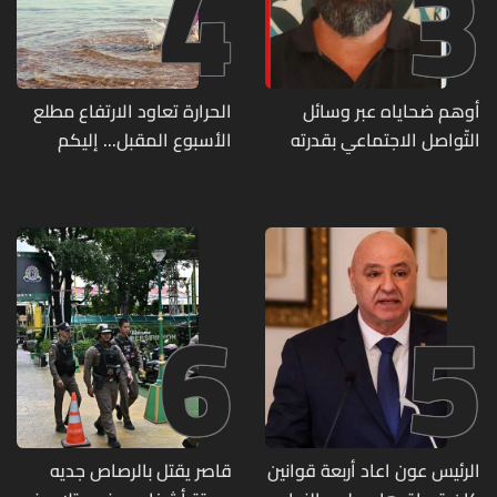
4
3
أوهم ضحاياه عبر وسائل
الحرارة تعاود الارتفاع مطلع
التّواصل الاجتماعي بقدرته
الأسبوع المقبل... إليكم
على تسليمهم مطابخ
تفاصيل الطقس
و"أعمال نجارة"... هل من
وقع ضحيّة أعماله؟
6
5
الرئيس عون اعاد أربعة قوانين
قاصر يقتل بالرصاص جديه