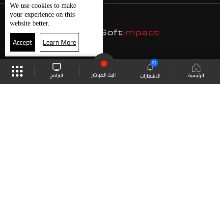
We use
cookies
to make
your experience on this
website better.
Accept
Learn More
22
البث المباشر
البرامج
الرئيسية
الاشعارات
موقع البرامج
الجدول
البث المباشر
العودة للأعلى
انضم الى ملايين المتابعين
LBCI Lebanon