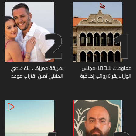
2
1
معلومات للـLBCI: مجلس
بطريقة مميزة… ابنة عاصي
الوزراء يقر 6 رواتب إضافية
الحلاني تعلن اقتراب موعد
لموظفي القطاع العام
زفافها
وصرف الفروقات بأثر رجعي
منذ آذار