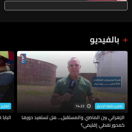
أركي – قضاء صيدا
بالفيديو
14:22
تقارير نشرة الاخبار
تقارير 
الزهراني بين الماضي والمستقبل... هل تستعيد دورها
البابا
كمحور نفطي إقليمي؟