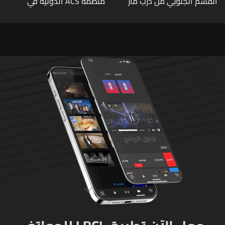
القسم الجنوبي من درب مار
منظمة ACS الدولية في
شربل... تعرّفوا إلى طرق التبرّع
الكيك بوكسينغ
من لبنان وأميركا وكندا
وأستراليا وأوروبا