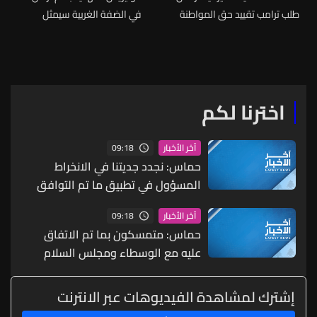
طلب ترامب تقييد حق المواطنة
في الضفة الغربية سيمثل
بالولادة
انتهاكا صارخا للقانون الدولي
اخترنا لكم
09:18
آخر الأخبار
حماس: نجدد جديتنا في الانخراط
المسؤول في تطبيق ما تم التوافق
عليه ضمن البنود الـ15 ووضع جدول
09:18
آخر الأخبار
زمني لتنفيذها
حماس: متمسكون بما تم الاتفاق
عليه مع الوسطاء ومجلس السلام
بشأن خارطة الطريق لاستكمال تنفيذ
المرحلة 2
إشترك لمشاهدة الفيديوهات عبر الانترنت