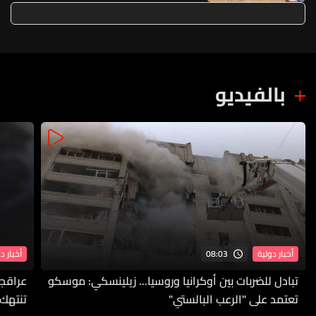
ومستحقات مستخدمي "أوجيرو"
بالفيديو
08:03
أخبار دولية
أخبار د
تبادل للضربات بين أوكرانيا وروسيا... زيلينسكي: موسكو
عراقجي
تعتمد على "الرعب البالستي"
تنتهك 