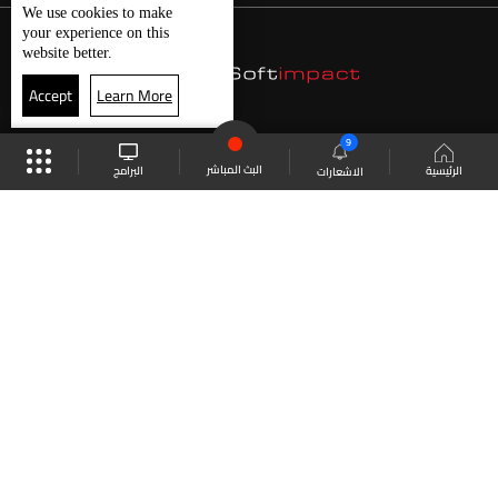
We use
cookies
to make
your experience on this
website better.
Accept
Learn More
9
البث المباشر
البرامج
الرئيسية
الاشعارات
موقع البرامج
الجدول
البث المباشر
العودة للأعلى
انضم الى ملايين المتابعين
LBCI Lebanon