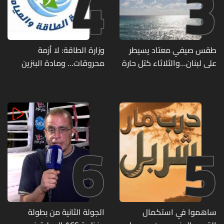
4
3
طقس صيفي معتاد يسيطر
وزارة الطاقة: لا أزمة
على لبنان...والثلاثاء كتل حارة
محروقات... ومادة البنزين
ضعيفة الفعالية
متوفرة
6
5
ساهموا في استكمال
الجولة الثانية من بطولة