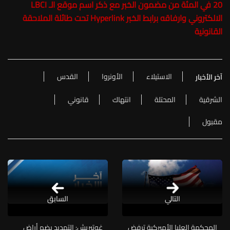
20 في المئة من مضمون الخبر مع ذكر اسم موقع الـ LBCI
الالكتروني وارفاقه برابط الخبر Hyperlink تحت طائلة الملاحقة
القانونية
الاستيلاء
الأونروا
القدس
آخر الأخبار
الشرقية
المحتلة
انتهاك
قانوني
مقبول
التالي
السابق
المحكمة العليا الأميركية ترفض
غوتيريش: التهديد بضم أراض