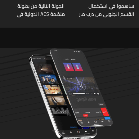
ساهموا في استكمال
الجولة الثانية من بطولة
القسم الجنوبي من درب مار
منظمة ACS الدولية في
شربل... تعرّفوا إلى طرق التبرّع
الكيك بوكسينغ
من لبنان وأميركا وكندا
وأستراليا وأوروبا