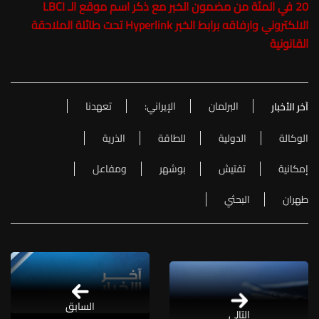
20 في المئة من مضمون الخبر مع ذكر اسم موقع الـ LBCI
الالكتروني وارفاقه برابط الخبر Hyperlink تحت طائلة الملاحقة
القانونية
البرلمان
الإيراني:
تعهدنا
آخر الأخبار
الوكالة
الدولية
للطاقة
الذرية
إمكانية
تفتيش
بوشهر
ومفاعل
طهران
البحثي
السابق
التالي