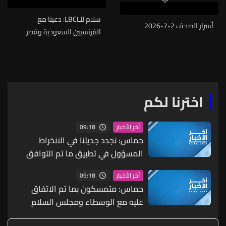
سلام للـLBCI: دعينا مع
أسرار الصحف 2-7-2026
الفرنسيين السعودية وقطر
وغيرها إلى مؤتمر في باريس
لدعم القوات المسلحة في 5
آذار وللأسف أُدخلنا في الحرب
في 2 آذار والمطلوب تعزيز
قدرات الجيش
اخترنا لكم
09:18
آخر الأخبار
حماس: نجدد جديتنا في الانخراط
المسؤول في تطبيق ما تم التوافق
عليه ضمن البنود الـ15 ووضع جدول
09:18
آخر الأخبار
زمني لتنفيذها
حماس: متمسكون بما تم الاتفاق
عليه مع الوسطاء ومجلس السلام
بشأن خارطة الطريق لاستكمال تنفيذ