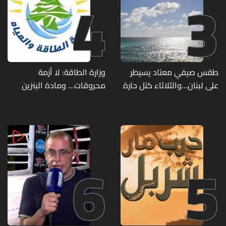
4
3
طقس صيفي معتاد يسيطر
وزارة الطاقة: لا أزمة
على لبنان...والثلاثاء كتل حارة
محروقات... ومادة البنزين
ضعيفة الفعالية
متوفرة
6
5