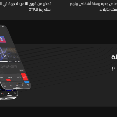
رصاص جديه وستة أشخاص بينهم
تحذير من قوى الأمن: لا جهة في ال
ته بتايلاند
منك رمز الـOTP
لم