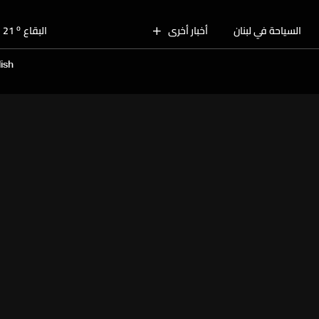
o
بيروت
29
o
السياحة في لبنان
أخبار أخرى
البقاع
21
o
الجنوب
26
ish
o
الشمال
26
o
جبل لبنان
25
o
كسروان
27
o
متن
27
o
بيروت
29