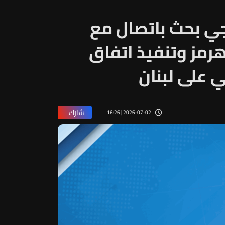
قجي بحث باتصال مع
مز وتنفيذ اتفاق
ي على لبنان
شارك
2026-07-02 | 16:26