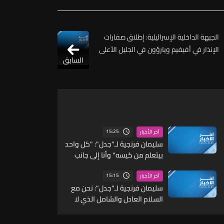
الجبهة الداخلية الإسرائيلية: إطلاق صفارات
الإنذار في أفيفيم ويارؤون في الجليل الأعلى
السابق
15:25
آخر الأخبار
سليمان فرنجية لـ"جدل": "كل واحد
بيتعلم من كيسه" وأنا إلى جانب
الرئيس عون لكن الوقت وحصانتنا
ووحدتنا الداخلية وتفاهمنا هي
15:15
آخر الأخبار
الحل وعلينا أن نتعلم مما يحصل
سليمان فرنجية لـ"جدل": نحن مع
في المنطقة ونستفيد منه
السلام العادل والشامل الذي لا
يستثني أحداً وحزب الله لن يتجه إلى
السلام إذا لم يكن مطمئناً وهذا لن