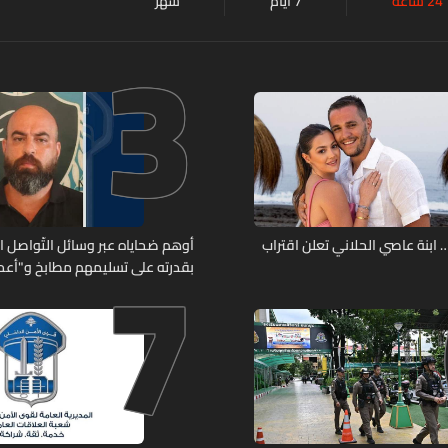
24 ساعة
7 أيام
شهر
3
7
ابنة عاصي الحلاني تعلن اقتراب
أوهم ضحاياه عبر وسائل التّواصل 
بقدرته على تسليمهم مطابخ و"أعمال
هل من وقع ضحيّة أعماله؟