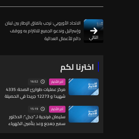
الاتحاد الأوروبي: نرحب باتفاق الإطار بين لبنان
وإسرائيل وندعو الجميع للالتزام به ووقف
التالي
دائم للأعمال العدائية
اخترنا لكم
16:52
آخر الأخبار
مركز عمليات طوارئ الصحة: 4335
شهيدا و 12273 جريحا في الحصيلة
التراكمية الاجمالية للعدوان منذ 2
آذار حتى 7 آب
15:19
آخر الأخبار
سليمان فرنجية لـ"جدل": الدكتور
سمير جعجع وعد بتأمين الكهرباء
خلال 6 أشهر ولم يتمكن من ذلك...
"ليش وعدت؟ ما كان لازم توعد"