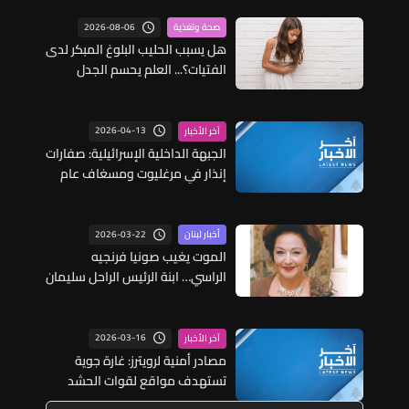
2026-08-06
صحة وتغذية
هل يسبب الحليب البلوغ المبكر لدى
الفتيات؟... العلم يحسم الجدل
2026-04-13
آخر الأخبار
الجبهة الداخلية الإسرائيلية: صفارات
إنذار في مرغليوت ومسغاف عام
بالجليل الأعلى إثر إطلاق صواريخ
من لبنان
2026-03-22
أخبار لبنان
الموت يغيب صونيا فرنجيه
الراسي… ابنة الرئيس الراحل سليمان
فرنجيه
2026-03-16
آخر الأخبار
مصادر أمنية لرويترز: غارة جوية
تستهدف مواقع لقوات الحشد
الشعبي العراقية شمال غربي