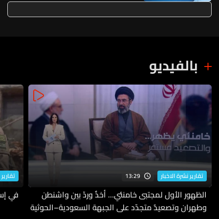
بالفيديو
13:29
تقارير نشرة الاخبار
تقارير 
الظهور الأول لمجتبى خامنئي… أخذٌ وردّ بين واشنطن
في إسر
وطهران وتصعيدٌ متجدّد على الجبهة السعودية–الحوثية