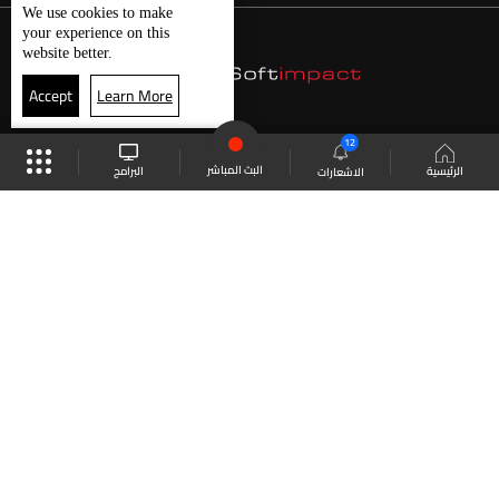
We use
cookies
to make
your experience on this
website better.
Accept
Learn More
12
البث المباشر
البرامج
الرئيسية
الاشعارات
موقع البرامج
الجدول
البث المباشر
العودة للأعلى
انضم الى ملايين المتابعين
LBCI Lebanon