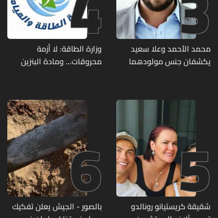
4
3
محمد الأحمد وعلا سعيد
وزارة الطاقة: لا أزمة
يكشفان جنس مولودهما
محروقات... ومادة البنزين
الأول (صورة)
متوفرة
6
5
شقيقة كريستيانو رونالدو
بالصور - الجيش يعلن تفكيك