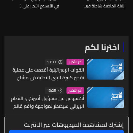
الليلة الماضية شاحنة قرب
في الأسبوع الأخير على 3
المنطقة الأمنية عقب رصد نقل
مواقع لحزب الله عقب خروقات
عناصر لحزب الله وسائل قتالية
لاتفاق وقف إطلاق النار
اخترنا لكم
13:33
آخر الأخبار
القوات الإسرائيلية أقدمت على عملية
تفجير كبيرة للبنى التحتية في مشاع
بلدتي المنصوري ومجدل زون حيث هز
13:25
آخر الأخبار
الانفجار المنازل في مدينة صور والجوار
أكسيوس عن مسؤول أميركي: النظام
وسمع صداه في أرجاء المنطقة
الإيراني سيضطر لمواجهة واقع قاتم
بلا حلول حقيقية عندما لا يكون منخرطا
بالحرب
إشترك لمشاهدة الفيديوهات عبر الانترنت