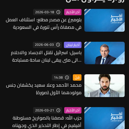
2026-03-18
آخر الأخبار
بلومبرغ عن مصدر مطلع: استئناف العمل
في مصفاة رأس تنورة في السعودية
2026-06-03
أخبار لبنان
باسيل: اسرائيل تقتل الاجساد والاحلام
...الى متى يبقى لبنان ساحة مستباحة
وسلطته صامتة؟
14:38
فنّ
محمد الأحمد وعلا سعيد يكشفان جنس
مولودهما الأول (صورة)
2026-03-21
آخر الأخبار
حزب الله: قصفنا بالصواريخ مستوطنة
أفيفيم في إطار التحذير الذي وجهناه