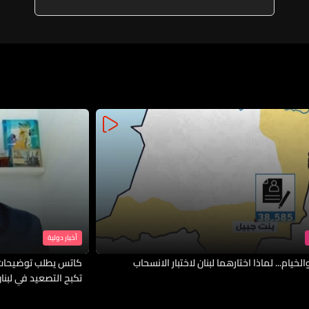
أخبار دولية
لخيام... لماذا اختارهما لبنان لاختبار الانسحاب
كاتس يطلب توضيحات 
تكبح التصعيد في لبنا