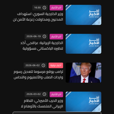
16:30
آخر الأخبار
وزير الخارجية السوري: استهداف
المدنيين ومحاولات زعزعة الأمن لن
تثني السوريين عن المضي في
التعافي وبناء الدولة
2026-06-19
آخر الأخبار
الخارجية الإيرانية: عراقجي أكد
لنظيره الباكستاني مسؤولية
واشنطن بإنهاء الحرب على كل
الجبهات بما فيها لبنان
2026-06-02
أخبار دولية
ترامب يوقع مرسوما لتعديل رسوم
واردات الصلب والألمنيوم والنحاس
2026-03-02
آخر الأخبار
وزير الحرب الأميركي: النظام
الإيراني المتمسك بالأوهام لا
يمكن أن يحصل على السلاح النووي