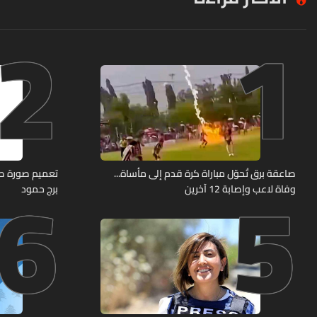
2
1
6
5
صاعقة برق تُحوّل مباراة كرة قدم إلى مأساة...
وفاة لاعب وإصابة 12 آخرين
برج حمود