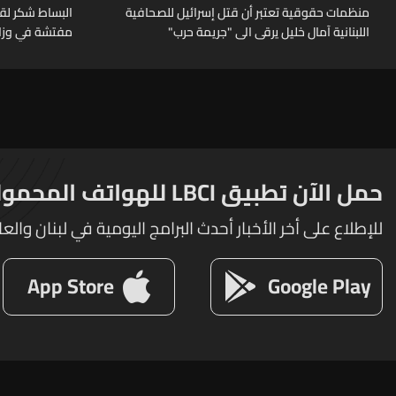
منظمات حقوقية تعتبر أن قتل إسرائيل للصحافية
البساط شكر لق
اللبنانية آمال خليل يرقى الى "جريمة حرب"
مفتشة في وزارة
تقوم بها الوزار
الرسميين
حمل الآن تطبيق LBCI للهواتف المحمولة
للإطلاع على أخر الأخبار أحدث البرامج اليومية في لبنان والعا
App Store
Google Play