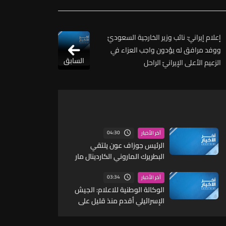
إعلام إيرانيّ: نائب وزير الخارجية السعوديّ
ووفد مرافق له يؤدون واجب العزاء في
السابق
الزعيم الأعلى الإيرانيّ الراحل
04:30
آخر الأخبار
الرئيس جوزاف عون يلتقي
البطريرك الماروني الكاردينال مار
بشارة بطرس الراعي
03:34
آخر الأخبار
الوكالة الوطنية للاعلام: الجيش
الإسرائيلي أقدم منذ قليل على
احراق محطة مياه شقرا