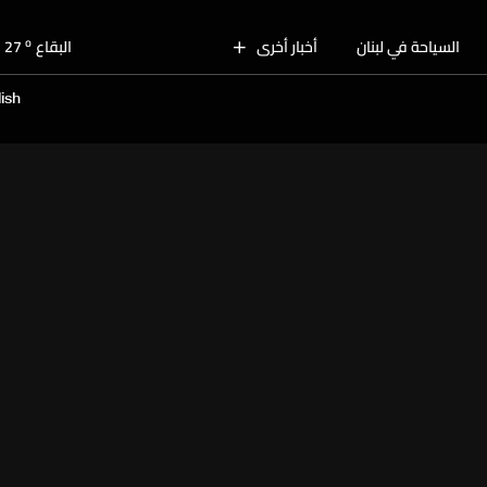
o
بيروت
29
o
السياحة في لبنان
أخبار أخرى
البقاع
27
o
الجنوب
28
ish
o
الشمال
30
o
جبل لبنان
27
o
كسروان
28
o
متن
28
o
بيروت
29