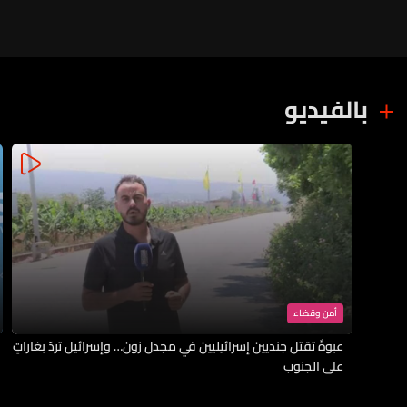
بالفيديو
أمن وقضاء
عبوةٌ تقتل جنديين إسرائيليين في مجدل زون… وإسرائيل تردّ بغاراتٍ
على الجنوب