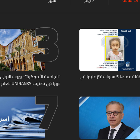
24 ساعة
7 أيام
شهر
3
7
تعميم صورة طفلة عمرها 5 سنوات عُثِرَ عليها في
"الجامعة الأميركية"- بيروت الاولى لب
عربيا في تصنيف UNIRANKS للعام 2027