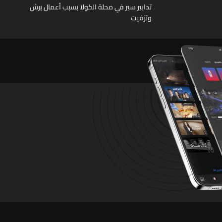
تدابير سير في محلة الكولا بسبب أعمال برش
وتزفيت