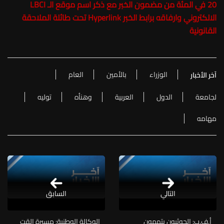
20 في المئة من مضمون الخبر مع ذكر اسم موقع الـ LBCI
الالكتروني وارفاقه برابط الخبر Hyperlink تحت طائلة الملاحقة
القانونية
الوزراء
بالأمين
العام
آخر الأخبار
لجامعة
الدول
العربية
وهنأه
توليه
مهامه
التالي
السابق
أ.ف.ب: الحوثيون يتهمون
الوكالة الوطنية: مسيرة القت