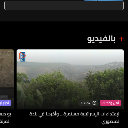
بالفيديو
07:24
أمن وقضاء
أخبار لب
الإعتداءات الإسرائيلية مستمرة... وآخرها في بلدة
بو صع
المنصوري
المرتق