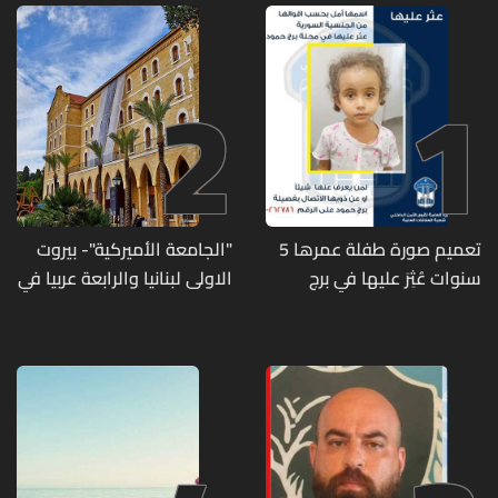
2
1
تعميم صورة طفلة عمرها 5
"الجامعة الأميركية"- بيروت
سنوات عُثِرَ عليها في برج
الاولى لبنانيا والرابعة عربيا في
حمود
تصنيف UNIRANKS للعام
2027