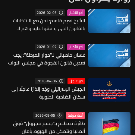
2026-02-03
آخر الأخبار
الشيخ نعيم قاسم: نحن مع الانتخابات
بالقانون الذي وافقوا عليه وهم لا
يريدونها لانهم يريدون ان يفّصلوا قانوناً
على ذوقهم
2026-01-07
آخر الأخبار
غسان حاصباني لـ"حوار المرحلة": يجب
تعديل قانون الفجوة في مجلس النواب
لحماية حقوق الموعدين وعلى كل طرف
تحمل مسؤولياته
2026-04-06
خبر عاجل
الجيش الإسرائيليّ وجّه إنذارًا عاجلًا إلى
سكان الضاحية الجنوبية
2026-08-05
أخبار دولية
طائرة تصطدم بـ"جسم مجهول" فوق
ألمانيا وتتمكن من الهبوط بأمان