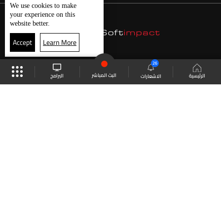
We use
cookies
to make
your experience on this
website better.
Accept
Learn More
26
البث المباشر
البرامج
الرئيسية
الاشعارات
موقع البرامج
الجدول
البث المباشر
العودة للأعلى
انضم الى ملايين المتابعين
LBCI Lebanon