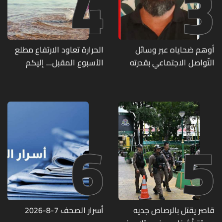
4
3
أوهم ضحاياه عبر وسائل
الحرارة تعاود الارتفاع مطلع
التّواصل الاجتماعي بقدرته
الأسبوع المقبل... إليكم
على تسليمهم مطابخ
تفاصيل الطقس
و"أعمال نجارة"... هل من
وقع ضحيّة أعماله؟
6
5
قاصر يقتل بالرصاص جديه
أسرار الصحف 7-8-2026