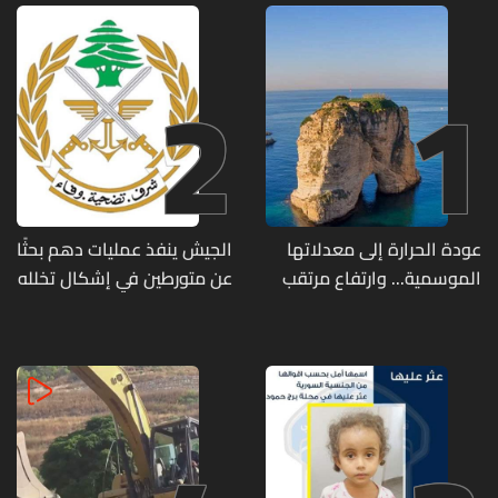
2
1
عودة الحرارة إلى معدلاتها
الجيش ينفذ عمليات دهم بحثًا
الموسمية... وارتفاع مرتقب
عن متورطين في إشكال تخلله
مطلع الأسبوع المقبل
إطلاق نار ويضبط أسلحة
وذخائر حربية ويتلف 16 خيمة
مزروعة بالماريجوانا