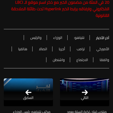
20 في المئة من مضمون الخبر مع ذكر اسم موقع الـ LBCI
الالكتروني وارفاقه برابط الخبر Hyperlink تحت طائلة الملاحقة
القانونية
نتنياهو:
الوزراء
والرئيس
آخر الأخبار
الأميركي
ترامب
أجريا
اتصالا
هاتفيا
واتفقا
الاجتماع
واشنطن
التالي
السابق
منتخب لبنان لكرة السلة يعود
مكتب نتنياهو: رئيس الوزراء