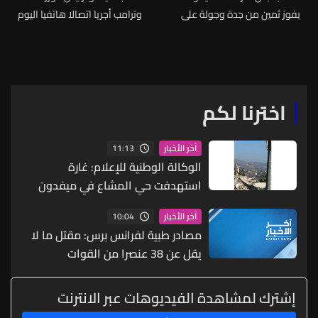
بفوز ثمين من جدة وجولة على
وترامب أجريا اتصالا هاتفيا اليوم
نتائج كأس العالم لكرة القدم
الجمعة
اخترنا لكم
11:13
آخر الأخبار
الوكالة الوطنية للإعلام: غارة
استهدفت حي المشاع في ميفدون
ولا اصابات
10:04
آخر الأخبار
مصادر طبية لفرانس برس: مقتل ما لا
يقل عن 38 عنصرا من القوات
الحكومية اليمنية بهجمات صاروخية
شنها الحوثيون
إشترك لمشاهدة الفيديوهات عبر الانترنت