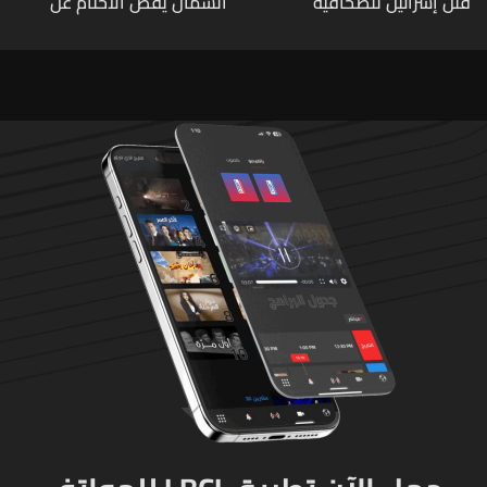
قتل إسرائيل للصحافية
الشمال يفض الأختام عن
اللبنانية آمال خليل يرقى الى
مشروع سد المسيلحة
"جريمة حرب"