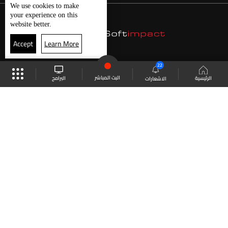
We use
cookies
to make
your experience on this
website better.
Accept
Learn More
22
البث المباشر
البرامج
الرئيسية
الاشعارات
موقع البرامج
الجدول
البث المباشر
العودة للأعلى
انضم الى ملايين المتابعين
LBCI Lebanon