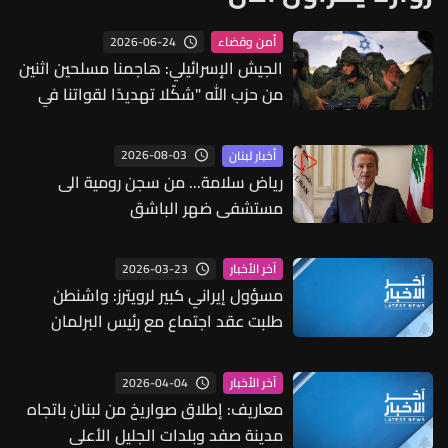
2026-06-24
أمن وقضاء
الجيش الإسرائيلي: هاجمنا مسلحين اثنين
من حزب الله "شكّلا تهديدًا لقواتنا في
مرتفعات علي الطاهر"
2026-08-03
أخبار لبنان
رياض سلامة... من سجن رومية الى
مستشفى ضهر الباشق
2026-03-23
آخر الأخبار
مسؤول إيراني كبير لرويترز: واشنطن
طلبت عقد اجتماع مع رئيس البرلمان
الإيراني قاليباف يوم السبت وطهران لم
ترد بعد
2026-04-04
آخر الأخبار
معاريف: إطلاق صواريخ من لبنان باتجاه
مدينة صفد وبلدات الجليل الأعلى