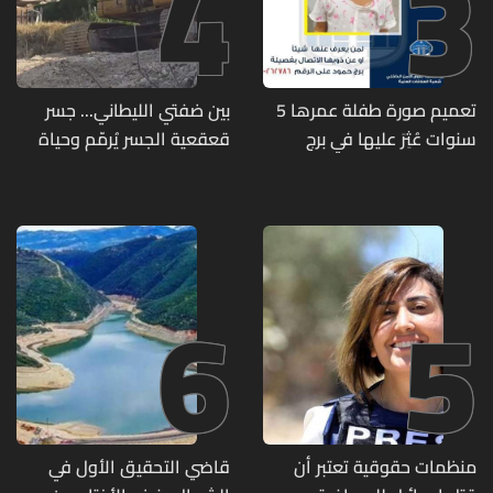
4
3
تعميم صورة طفلة عمرها 5
بين ضفتي الليطاني... جسر
سنوات عُثِرَ عليها في برج
قعقعية الجسر يُرمّم وحياة
حمود
تحاول النهوض من جديد
6
5
منظمات حقوقية تعتبر أن
قاضي التحقيق الأول في