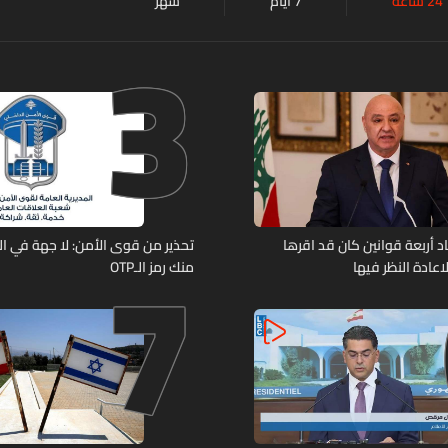
24 ساعة
7 أيام
شهر
3
7
د أربعة قوانين كان قد اقرها
تحذير من قوى الأمن: لا جهة في ال
عادة النظر فيها
منك رمز الـOTP