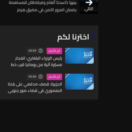
بينها كاسحتا ألغام وفرقاطتان للمساهمة
التالي
بضمان المرور الآمن في مضيق هرمز
اخترنا لكم
05:59
آخر الأخبار
رئيس الوزراء البلغاري: انفجار
مسيّرة آتية من رومانيا قرب خط
أنابيب غاز في بلغاريا
05:36
آخر الأخبار
الجزيرة: قصف مدفعي على بلدة
المنصوري في قضاء صور جنوبي
لبنان