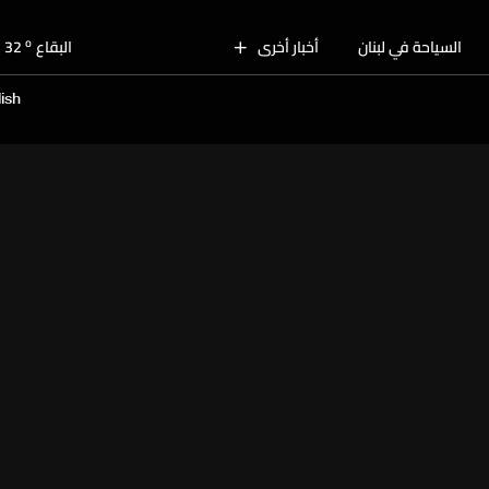
o
بيروت
30
o
السياحة في لبنان
أخبار أخرى
البقاع
32
o
الجنوب
29
ish
o
الشمال
30
o
جبل لبنان
28
o
كسروان
30
o
متن
30
o
بيروت
30