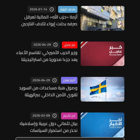
2026-01-14
صحف اليوم
أزمة «حزب الله» المالية تعرقل
صرفه بدلات إيواء لآلاف النازحين
2026-04-29
خبر عاجل
وزير الحرب الأميركي: تقاسم الأعباء
يعد جزءا محوريا من استراتيجيتنا
في منطقة الشرق الأوسط
2026-04-29
أخبار لبنان
وصول هبة مساعدات من السويد
لقوى الأمن الداخلي عبرالهيئة
العليا للإغاثة
2026-02-09
آخر الأخبار
بيان لثماني دول عربية وإسلامية:
نحذر من استمرار السياسات
التوسعية غير القانونية للحكومة