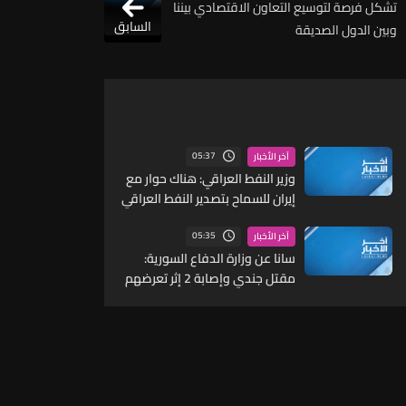
تشكل فرصة لتوسيع التعاون الاقتصادي بيننا
السابق
وبين الدول الصديقة
05:37
آخر الأخبار
وزير النفط العراقي: هناك حوار مع
إيران للسماح بتصدير النفط العراقي
لكنه غير مفعل حتى الآن
05:35
آخر الأخبار
سانا عن وزارة الدفاع السورية:
مقتل جندي وإصابة 2 إثر تعرضهم
لاستهداف غادر من قبل مجهولين
شرقي دير الزور