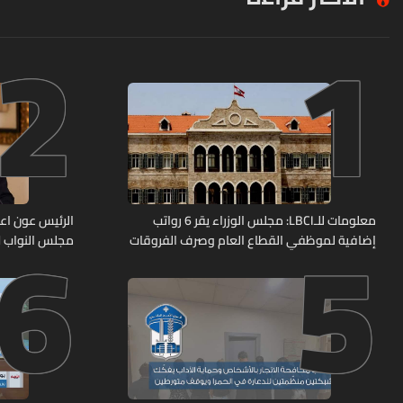
2
1
6
5
معلومات للـLBCI: مجلس الوزراء يقر 6 رواتب
الرئيس عون اعا
إضافية لموظفي القطاع العام وصرف الفروقات
مجلس النواب لا
بأثر رجعي منذ آذار