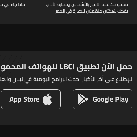
مكتب مكافحة الاتجار بالأشخاص وحماية الآداب
ماذا جاء في م
يفكّك شبكتين منظّمتين للدعارة في الحمرا
ويوقف متورطين
حمل الآن تطبيق LBCI للهواتف المحمولة
للإطلاع على أخر الأخبار أحدث البرامج اليومية في لبنان والعا
App Store
Google Play