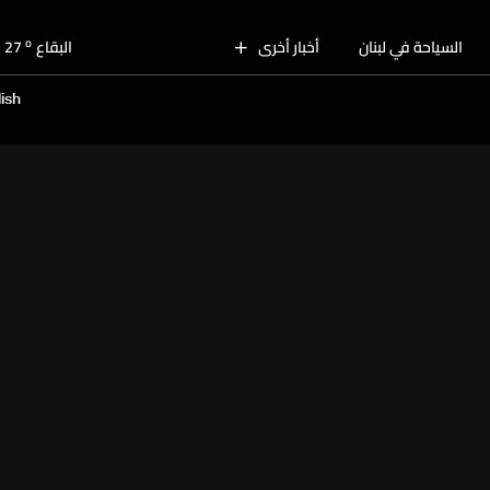
o
بيروت
29
o
السياحة في لبنان
أخبار أخرى
البقاع
27
o
الجنوب
27
ish
o
الشمال
28
o
جبل لبنان
25
o
كسروان
28
o
متن
28
o
بيروت
29