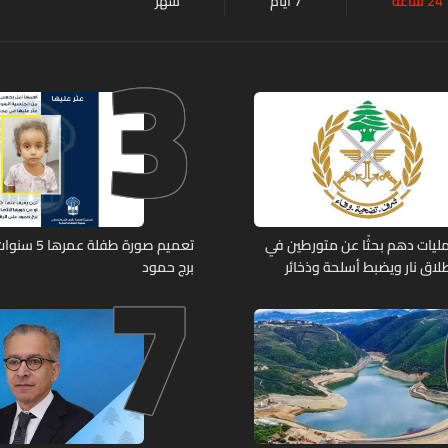
24 ساعة
7 أيام
شهر
3
7
ليات دهم بحثًا عن متورطين في
تعميم صورة طفل
لاق نار ويضبط أسلحة وذخائر
برج حمود