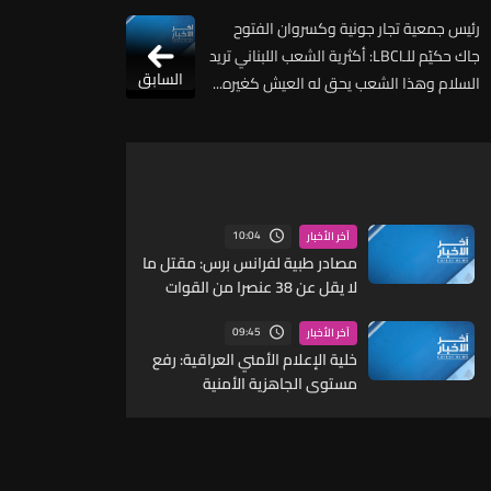
رئيس جمعية تجار جونية وكسروان الفتوح
جاك حكيّم للـLBCI: أكثرية الشعب اللبناني تريد
السابق
السلام وهذا الشعب يحق له العيش كغيره...
والتأخير الذي يحصل ليس لمصلحة أحد وهو
يكلف الكثير
10:04
آخر الأخبار
مصادر طبية لفرانس برس: مقتل ما
لا يقل عن 38 عنصرا من القوات
الحكومية اليمنية بهجمات
صاروخية شنها الحوثيون
09:45
آخر الأخبار
خلية الإعلام الأمني العراقية: رفع
مستوى الجاهزية الأمنية
والاستعداد القتالي للقوات الأمنية
والعسكرية بتوجيه من القائد العام
للقوات المسلحة