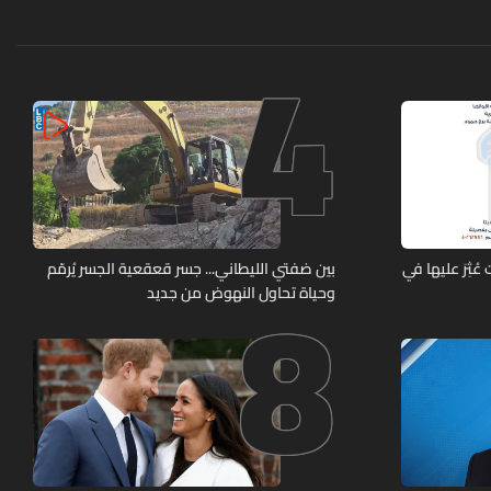
4
8
ة عمرها 5 سنوات عُثِرَ عليها في
بين ضفتي الليطاني... جسر قعقعية الجسر يُرمّم
وحياة تحاول النهوض من جديد