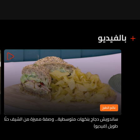
بالفيديو
عالم الطبخ
ساندويش دجاج بنكهات متوسطية... وصفة مميزة من الشيف حنّا
طويل (فيديو)