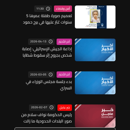
11:30
أمن وقضاء
تعميم صورة طفلة عمرها 5
سنوات عُثِرَ عليها في برج حمود
2026-04-13
آخر الأخبار
إذاعة الجيش الإسرائيلي: إصابة
شخص بجروح إثر سقوط شظايا
صاروخية على مبنى في نهاريا
شمالي إسرائيل
2026-03-05
آخر الأخبار
بدء جلسة مجلس الوزراء في
السراي
2026-02-07
خبر عاجل
رئيس الحكومة نواف سلام من
صور: البلدات الحدودية ما زالت
تتعرّض لاعتداءات يوميّة وهذا