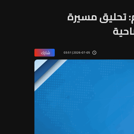
م: تحليق مسيرة
احية
شارك
2026-07-05 | 03:51