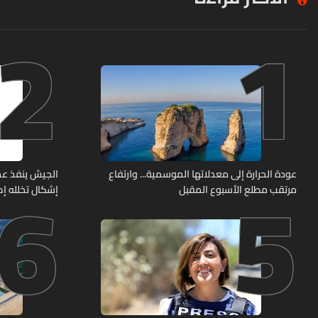
2
1
6
5
عودة الحرارة إلى معدلاتها الموسمية... وارتفاع
الجيش ينفذ عم
مرتقب مطلع الأسبوع المقبل
إشكال تخلله إط
حربية ويتلف 16 خيمة مزروعة بالماريجوانا