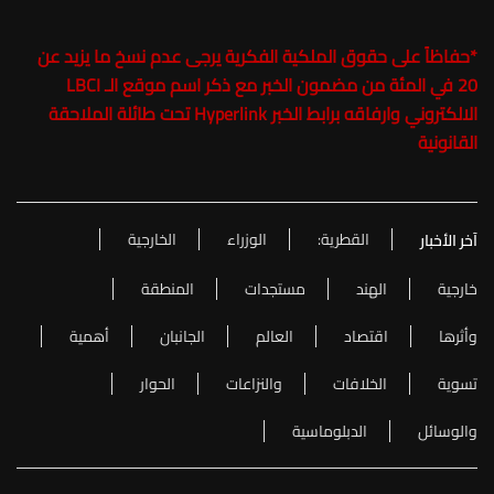
*
حفاظاً على حقوق الملكية الفكرية يرجى عدم نسخ ما يزيد عن
20 في المئة من مضمون الخبر مع ذكر اسم موقع الـ LBCI
الالكتروني وارفاقه برابط الخبر Hyperlink تحت طائلة الملاحقة
القانونية
القطرية:
الوزراء
الخارجية
آخر الأخبار
خارجية
الهند
مستجدات
المنطقة
وأثرها
اقتصاد
العالم
الجانبان
أهمية
تسوية
الخلافات
والنزاعات
الحوار
والوسائل
الدبلوماسية