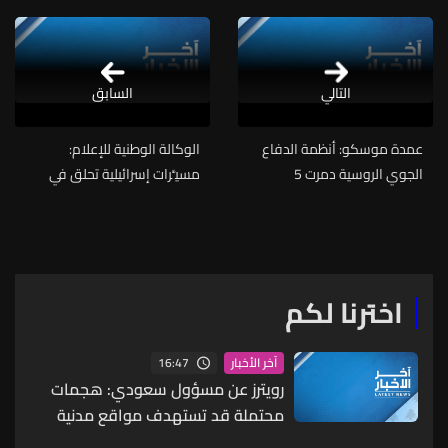
التالي
السابق
عمدة موسكو: أنظمة الدفاع
الوكالة الوطنية للإعلام:
الجوي الروسية دمرت 5
مسيَّرات إسرائيلية تحلق في
مسيرات كانت متجهة نحو
أجواء مدينة بعلبك وقرى الجوار
موسكو
على علو منخفض
اخترنا لكم
16:47
آخر الأخبار
رويترز عن مسؤول سعودي: هجمات
محتملة قد تستهدف مواقع مدنية
واقتصادية بما يشمل البنية التحتية