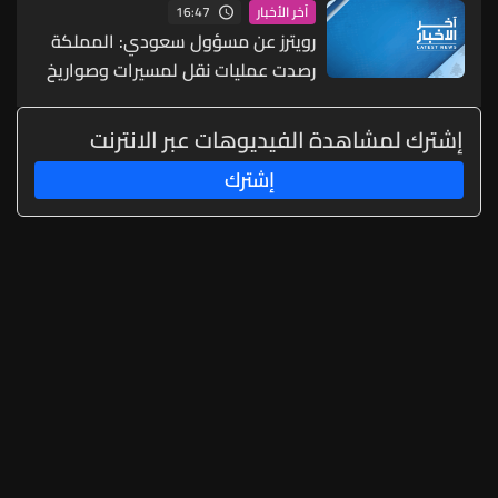
16:47
آخر الأخبار
للطاقة والموانئ والمطارات
رويترز عن مسؤول سعودي: المملكة
رصدت عمليات نقل لمسيرات وصواريخ
ما يشير إلى احتمال شن هجمات
منسقة من الشمال والجنوب
إشترك لمشاهدة الفيديوهات عبر الانترنت
إشترك