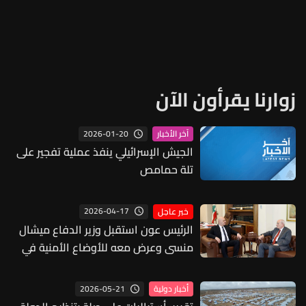
زوارنا يقرأون الآن
2026-01-20
آخر الأخبار
الجيش الإسرائيلي ينفذ عملية تفجير على
تلة حمامص
2026-04-17
خبر عاجل
الرئيس عون استقبل وزير الدفاع ميشال
منسى وعرض معه للأوضاع الأمنية في
البلاد لاسيما في الجنوب في ضوء وقف
إطلاق النار
2026-05-21
أخبار دولية