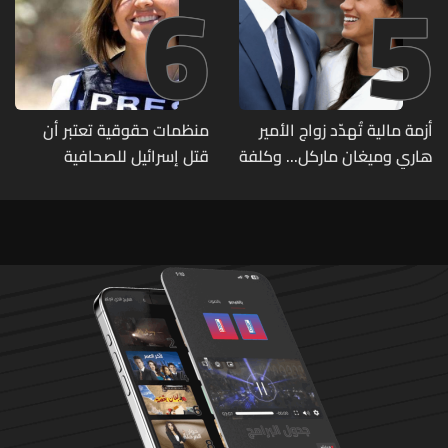
6
5
أزمة مالية تُهدّد زواج الأمير
منظمات حقوقية تعتبر أن
هاري وميغان ماركل... وكلفة
قتل إسرائيل للصحافية
الطلاق تحول دونه
اللبنانية آمال خليل يرقى الى
"جريمة حرب"