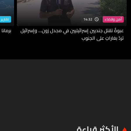
14:32
أمن وقضاء
تقارير 
عبوةٌ تقتل جنديين إسرائيليين في مجدل زون… وإسرائيل
برمانا
تردّ بغاراتٍ على الجنوب
الأكثر قراءة