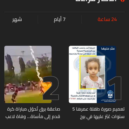
24 ساعة
7 أيام
شهر
2
1
تعميم صورة طفلة عمرها 5
صاعقة برق تُحوّل مباراة كرة
سنوات عُثِرَ عليها في برج
قدم إلى مأساة... وفاة لاعب
حمود
وإصابة 12 آخرين