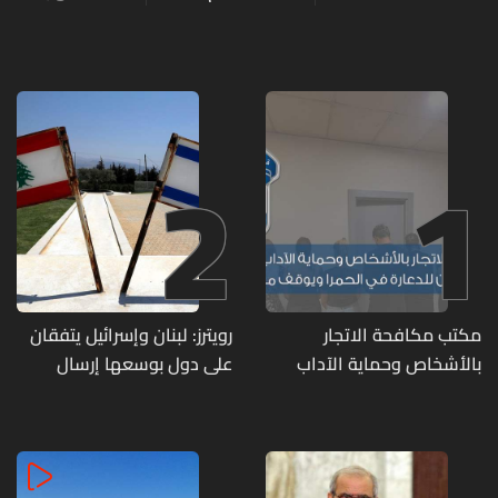
2
1
مكتب مكافحة الاتجار
رويترز: لبنان وإسرائيل يتفقان
بالأشخاص وحماية الآداب
على دول بوسعها إرسال
يفكّك شبكتين منظّمتين
قوات للتحقق من نزع سلاح
للدعارة في الحمرا ويوقف
حزب الله
متورطين