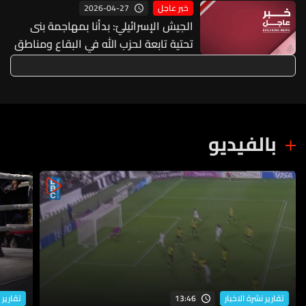
2026-04-27
خبر عاجل
الجيش الإسرائيليّ: بدأنا بمهاجمة بنى
تحتية تابعة لحزب الله في البقاع ومناطق
في جنوب لبنان
بالفيديو
13:46
تقارير نشرة الاخبار
تقارير 