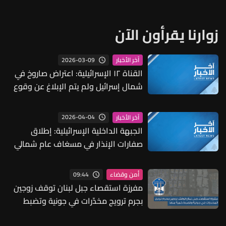
زوارنا يقرأون الآن
2026-03-09
آخر الأخبار
القناة ١٢ الإسرائيلية: اعتراض صاروخ في
شمال إسرائيل ولم يتم الإبلاغ عن وقوع
إصابات
2026-04-04
آخر الأخبار
الجبهة الداخلية الإسرائيلية: إطلاق
صفارات الإنذار في مسغاف عام شمالي
إسرائيل عقب إطلاق صواريخ من لبنان
09:44
أمن وقضاء
مفرزة استقصاء جبل لبنان توقف زوجين
بجرم ترويج مخدّرات في جونية وتضبط
كمية منها