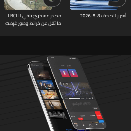
أسرار الصحف 8-8-2026
مصدر عسكريّ ينفي للـLBCI
ما نُقل عن خرائط وصور عُرِضت
أمام الوفد اللبنانيّ تُبيّن
مواقع مراكز قيادية ومنشآت
تحت الأرض