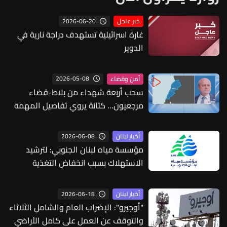
2026-06-20
خبر عاجل
غارة اسرائيلية تستهدف دراجة نارية في
الدوير
2026-05-08
أمن وقضاء
سحب أربعة شهداء من بلاط-قضاء
مرجعيون... كتانة يروي تفاصيل المهمة
2026-06-08
أخبار لبنان
مؤسسة مياه لبنان الجنوبي: لترشيد
الاستهلاك بسبب انخفاض التغذية
2026-06-18
أخبار لبنان
"أوجيرو": الإضراب العام والشامل الثلاثاء
والتوقف عن العمل على كامل الأراضي