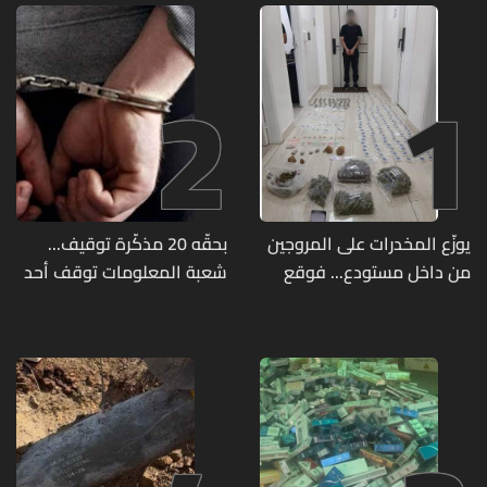
2
1
يوزّع المخدرات على المروجين
بحقّه 20 مذكّرة توقيف...
من داخل مستودع... فوقع
شعبة المعلومات توقف أحد
في قبضة مفرزة استقصاء
المطلوبين الخطيرين
جبل لبنان