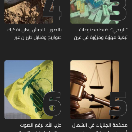
4
3
"الريجي": ضبط مصنوعات
بالصور - الجيش يعلن تفكيك
تبغية مهرّبة ومزوّرة في عين
صواريخ وقنابل طيران غير
بورضاي وبدنايل والفرزل
منفجرة من مخلفات العدوان
الإسرائيلي
6
5
محكمة الجنايات في الشمال
حزب الله: لرفع الصوت