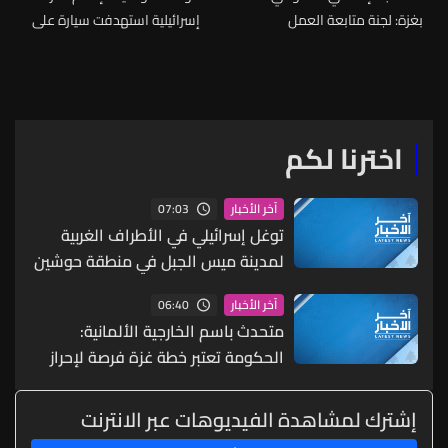
بغزة: لجنة متابعة العمل
إسرائيلية استهدفت سيارة على
الحكومي تنقل صلاحياتها إلى
طريق دار المعلمين والمعلمات
اللجنة الوطنية لإدارة غزة
في النبطية الفوقا
اخترنا لكم
07:03
آخر الأخبار
توغل إسرائيلي في الأطراف الغربية
لمدينة ميس الجبل في منطقة حوشين
بالتزامن مع قصف مدفعي استهدف
06:40
آخر الأخبار
أحد المنازل وترافق ذلك مع تمشيط
متحدث باسم الخارجية الألمانية:
بالأسلحة الرشاشة فيما اندلع حريق
الحكومة تعتبر خطة غزة فرصة لإحراز
في المكان
تقدم نحو نزع سلاح حماس
إشترك لمشاهدة الفيديوهات عبر الانترنت