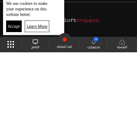
We use
cookies
to make
your experience on this
website better.
Accept
Learn More
14
البث المباشر
البرامج
الرئيسية
الاشعارات
موقع البرامج
الجدول
البث المباشر
العودة للأعلى
انضم الى ملايين المتابعين
LBCI Lebanon