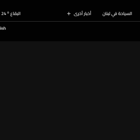
o
بيروت
29
o
السياحة في لبنان
أخبار أخرى
البقاع
24
o
الجنوب
28
ish
o
الشمال
28
o
جبل لبنان
25
o
كسروان
28
o
متن
28
o
بيروت
29