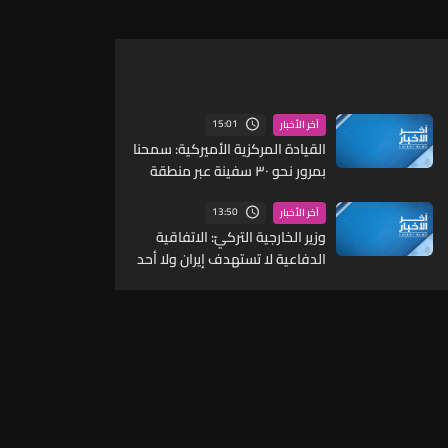
15:01
آخر الأخبار
القيادة المركزية الأميركية: سمحنا
بمرور نحو ٣٠ سفينة عبر منطقة
الحصار على إيران لنقل المساعدات
الإنسانية
13:50
آخر الأخبار
وزير الخارجية التركيّ: الاتفاقية
الدفاعية لا تستهدف إيران ولا أحد
يُعد هدفا ما دام لا يهاجم الدول
الأعضاء