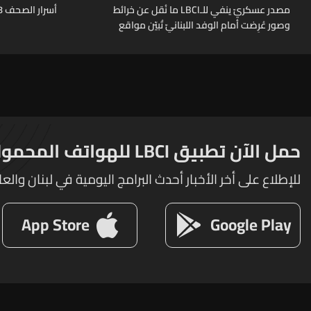
مصدر عسكريّ ينفي للـLBCI ما نُقل عن خرائط
أسرار الصحف 8-8-2026
وصور عُرِضت أمام الوفد اللبنانيّ تُبيّن مواقع
مراكز قيادية ومنشآت تحت الأرض
حمل الآن تطبيق LBCI للهواتف المحمولة
للإطلاع على أخر الأخبار أحدث البرامج اليومية في لبنان والعا
App Store
Google Play