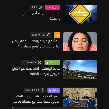
12:23
أمن وقضاء
تدابير سير في محلّتَي الشياح
والضبيّة
2026-01-20
فنّ
تزامنًا مع عيد ميلادها... رحمة رياض
تغنّي الحب في "سبع سعادات"
2026-01-03
حال الطقس
عودة الإستقرار لأيام عدة مع ارتفاع
تدريجي بدرجات الحرارة
2026-02-02
أخبار لبنان
رئيس الحكومة يلتقي وفد البنك
الدولي لبحث مشاريع ممولة ودعم
التعافي الاقتصادي