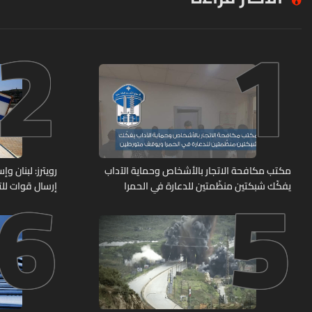
2
1
6
5
مكتب مكافحة الاتجار بالأشخاص وحماية الآداب
رويترز: لبنان 
يفكّك شبكتين منظّمتين للدعارة في الحمرا
إرسال قوات للت
ويوقف متورطين