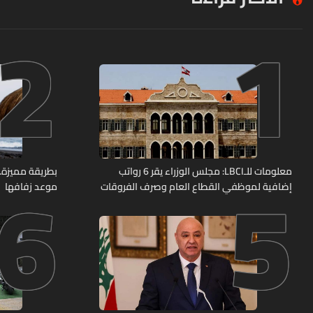
2
1
6
5
معلومات للـLBCI: مجلس الوزراء يقر 6 رواتب
بطريقة مميزة… 
إضافية لموظفي القطاع العام وصرف الفروقات
موعد زفافها
بأثر رجعي منذ آذار