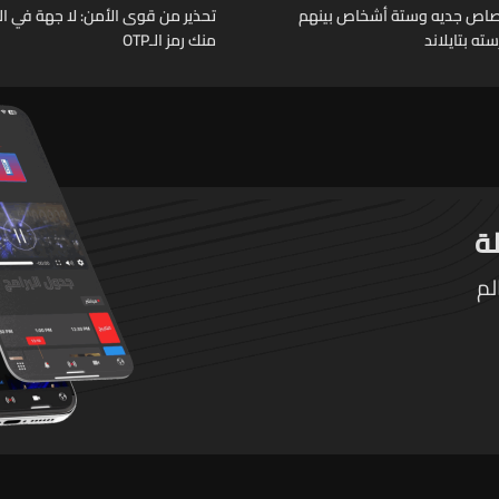
رصاص جديه وستة أشخاص بينهم
تحذير من قوى الأمن: لا جهة في ال
ته بتايلاند
منك رمز الـOTP
لم