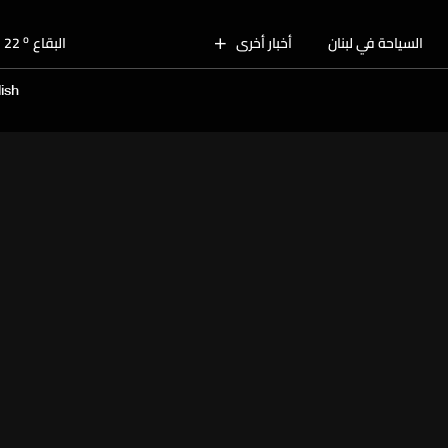
o
بيروت
29
o
السياحة في لبنان
أخبار أخرى
البقاع
22
o
الجنوب
26
ish
o
الشمال
26
o
جبل لبنان
23
o
كسروان
26
o
متن
26
o
بيروت
29