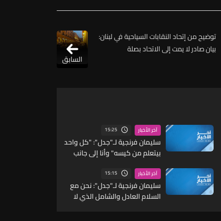
توضيح من إتحاد النقابات السياحية في لبنان:
بيان صادر لا يمت إلى الاتحاد بصلة
السابق
15:25
آخر الأخبار
سليمان فرنجية لـ"جدل": "كل واحد
بيتعلم من كيسه" وأنا إلى جانب
الرئيس عون لكن الوقت وحصانتنا
ووحدتنا الداخلية وتفاهمنا هي
15:15
آخر الأخبار
الحل وعلينا أن نتعلم مما يحصل
سليمان فرنجية لـ"جدل": نحن مع
في المنطقة ونستفيد منه
السلام العادل والشامل الذي لا
يستثني أحداً وحزب الله لن يتجه إلى
السلام إذا لم يكن مطمئناً وهذا لن