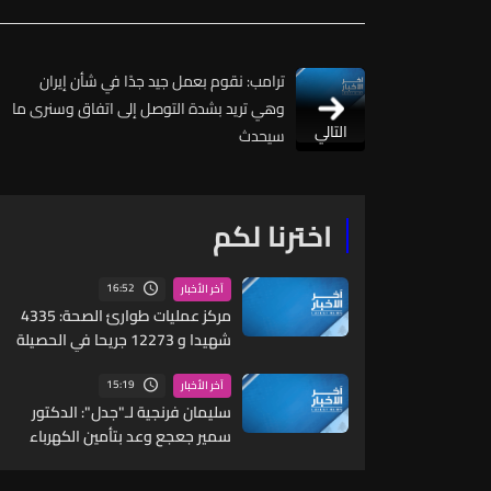
ترامب: نقوم بعمل جيد جدًا في شأن إيران
وهي تريد بشدة التوصل إلى اتفاق وسنرى ما
التالي
سيحدث
اخترنا لكم
16:52
آخر الأخبار
مركز عمليات طوارئ الصحة: 4335
شهيدا و 12273 جريحا في الحصيلة
التراكمية الاجمالية للعدوان منذ 2
آذار حتى 7 آب
15:19
آخر الأخبار
سليمان فرنجية لـ"جدل": الدكتور
سمير جعجع وعد بتأمين الكهرباء
خلال 6 أشهر ولم يتمكن من ذلك...
"ليش وعدت؟ ما كان لازم توعد"