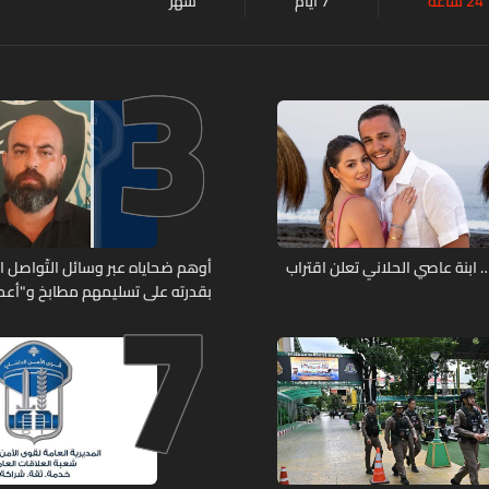
24 ساعة
7 أيام
شهر
3
7
ابنة عاصي الحلاني تعلن اقتراب
أوهم ضحاياه عبر وسائل التّواصل 
بقدرته على تسليمهم مطابخ و"أعمال
هل من وقع ضحيّة أعماله؟