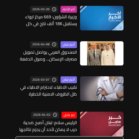
2026-03-30
آخر الأخبار
وزيرة الشؤون: 669 مركز ايواء
يستقبل 186 ألف نازح في كل
محافظات لبنان وتم توزيع 3 مليون
و200 ألف وجبة طعام و400 ألف
بطنية وفرشة
2026-04-08
أخبار لبنان
الصندوق العربي يواصل تمويل
مصرف الإسكان... وصول الدفعة
الرابعة من القرض
2026-03-07
أخبار لبنان
نقيب الاطباء: لاحترام الاطباء في
ظل الظروف الامنية الخطرة
2026-04-02
خبر عاجل
الرئيس سلام: لبنان أصبح ضحية
حرب لا يمكن لأحد أن يجزم نتائجها
أو موعد انتهائها لذلك نضاعف