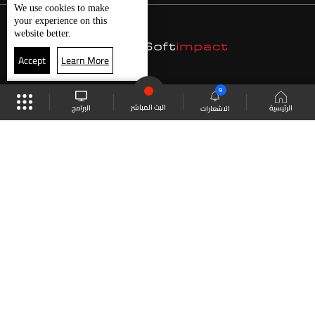
We use
cookies
to make
your experience on this
website better.
Accept
Learn More
9
البث المباشر
البرامج
الرئيسية
الاشعارات
موقع البرامج
الجدول
البث المباشر
العودة للأعلى
انضم الى ملايين المتابعين
LBCI Lebanon