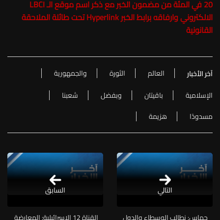
20 في المئة من مضمون الخبر مع ذكر اسم موقع الـ LBCI
الالكتروني وارفاقه برابط الخبر Hyperlink تحت طائلة الملاحقة
القانونية
العالم
الثورة
والجمهورية
آخر الأخبار
الإسلامية
باقيتان
وبفضل
شعبنا
مسدودًا
هزيمة
التالي
السابق
حماس: نطالب الوسطاء والدول
القناة 12 الإسرائيلية: المعارضة