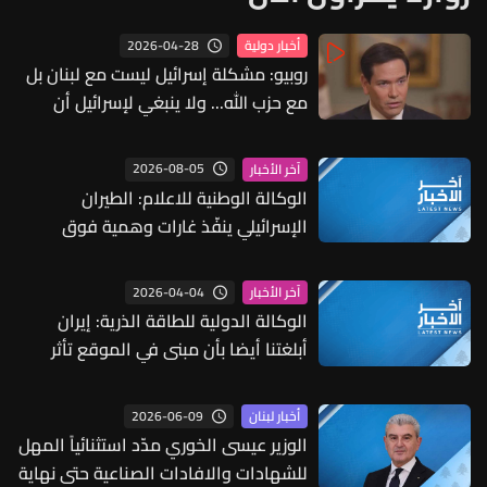
2026-04-28
أخبار دولية
روبيو: مشكلة إسرائيل ليست مع لبنان بل
مع حزب الله... ولا ينبغي لإسرائيل أن
تُقيم منطقة عازلة داخل لبنان
2026-08-05
آخر الأخبار
الوكالة الوطنية للاعلام: الطيران
الإسرائيلي ينفّذ غارات وهمية فوق
الجنوب ويلقي بالونات حرارية
2026-04-04
آخر الأخبار
الوكالة الدولية للطاقة الذرية: إيران
أبلغتنا أيضا بأن مبنى في الموقع تأثر
بموجات ضغط وشظايا
2026-06-09
أخبار لبنان
الوزير عيسى الخوري مدّد استثنائياً المهل
للشهادات والافادات الصناعية حتى نهاية