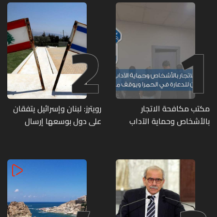
2
1
مكتب مكافحة الاتجار
رويترز: لبنان وإسرائيل يتفقان
بالأشخاص وحماية الآداب
على دول بوسعها إرسال
يفكّك شبكتين منظّمتين
قوات للتحقق من نزع سلاح
للدعارة في الحمرا ويوقف
حزب الله
متورطين