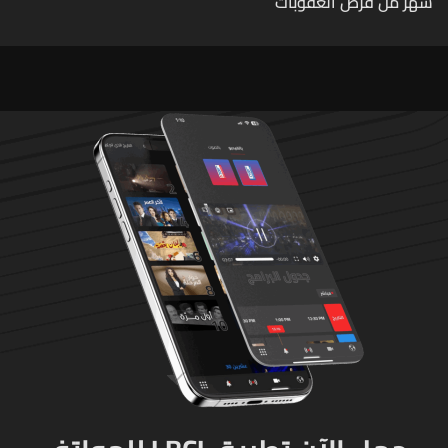
شهر من فرض العقوبات
الأميركية عليّ اتصلوا بي "من
عند الرئيس" وقالوا: "ما خصّنا
ما بيطلع بإيدنا"