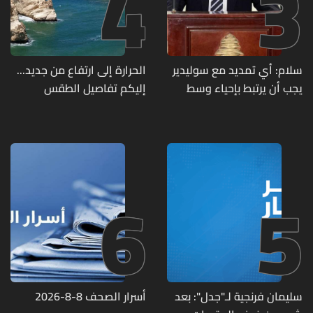
4
3
سلام: أي تمديد مع سوليدير
الحرارة إلى ارتفاع من جديد...
يجب أن يرتبط بإحياء وسط
إليكم تفاصيل الطقس
بيروت ومؤشرات أداء واضحة
6
5
سليمان فرنجية لـ"جدل": بعد
أسرار الصحف 8-8-2026