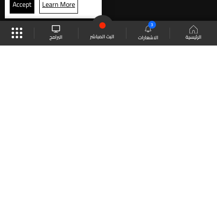
Accept
Learn More
3
البث المباشر
البرامج
الرئيسية
الاشعارات
موقع البرامج
الجدول
البث المباشر
العودة للأعلى
انضم الى ملايين المتابعين
LBCI Lebanon
LBCI News