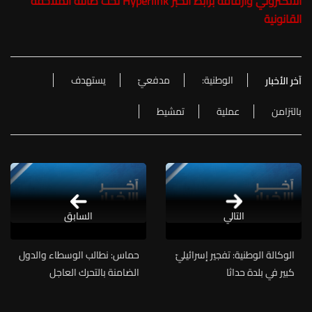
الالكتروني وارفاقه برابط الخبر Hyperlink تحت طائلة الملاحقة
القانونية
الوطنية:
مدفعيّ
يستهدف
آخر الأخبار
بالتزامن
عملية
تمشيط
التالي
السابق
الوكالة الوطنية: تفجير إسرائيليّ
حماس: نطالب الوسطاء والدول
كبير في بلدة حداثا
الضامنة بالتحرك العاجل
والضغط على الاحتلال لوقف
محاولاته عرقلة تنفيذ الاتفاق