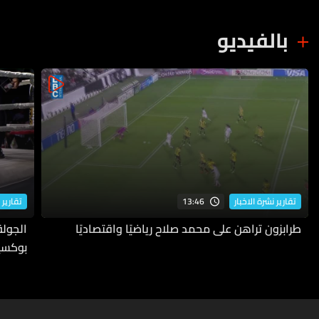
بالفيديو
13:46
تقارير نشرة الاخبار
تقارير 
طرابزون تراهن على محمد صلاح رياضيًا واقتصاديًا
بوكسي