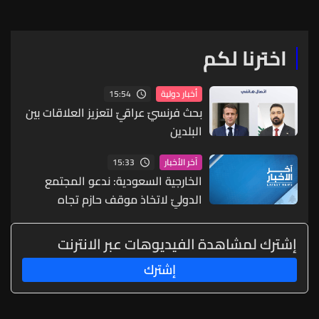
اخترنا لكم
15:54
أخبار دولية
بحث فرنسيّ عراقيّ لتعزيز العلاقات بين
البلدين
15:33
آخر الأخبار
الخارجية السعودية: ندعو المجتمع
الدوليّ لاتخاذ موقف حازم تجاه
الممارسات التي تهدد أمن المنطقة
وسلامة الملاحة
إشترك لمشاهدة الفيديوهات عبر الانترنت
إشترك