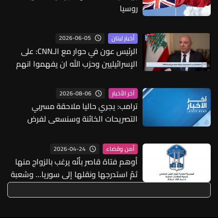
روسيا
2026-06-05
أخبار لبنان
الرئيس عون في حوار مع الـCNN: على
الإسرائيليين وحزب الله ان يفهموا انهم
يخوضون حرباً بلا جدوى
2026-08-06
آخر الأخبار
ترامب: يجري حاليا ملاحقة مسربي
التصريحات الخائنة وسنسعى لفرض
عقوبات بالسجن لفترات طويلة عليهم
2026-04-24
أمن وقضاء
أوهم فتاة قاصر بأنّه يرغب بالزواج منها
ثمّ استدرجها ونقلها إلى سوريا... وشعبة
المعلومات تستردّها وتُعيدها إلى ذويها