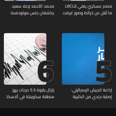
مصدر عسكريّ ينفي للـLBCI
محمد الأحمد وعلا سعيد
ما نُقل عن خرائط وصور عُرِضت
يكشفان جنس مولودهما
أمام الوفد اللبنانيّ تُبيّن
الأول (صورة)
مواقع مراكز قيادية ومنشآت
تحت الأرض
6
5
إذاعة الجيش الإسرائيلي:
زلزال بقوة 5.5 درجات يهز
إصابة جندي من الكتيبة
منطقة سكوينتنا في ألاسكا
الهندسية 607 بنيران قواتنا
في بلدة الطيري جنوبي لبنان